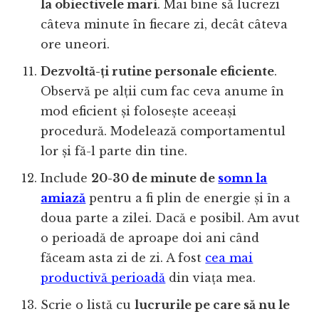
la obiectivele mari
. Mai bine să lucrezi
câteva minute în fiecare zi, decât câteva
ore uneori.
Dezvoltă-ți rutine personale eficiente
.
Observă pe alții cum fac ceva anume în
mod eficient și folosește aceeași
procedură. Modelează comportamentul
lor și fă-l parte din tine.
Include
20-30 de minute de
somn la
amiază
pentru a fi plin de energie și în a
doua parte a zilei. Dacă e posibil. Am avut
o perioadă de aproape doi ani când
făceam asta zi de zi. A fost
cea mai
productivă perioadă
din viața mea.
Scrie o listă cu
lucrurile pe care să nu le