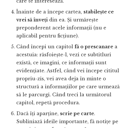
care te interesează.
Înainte de a începe cartea,
stabilește ce
vrei să înveți
din ea. Și urmărește
preponderent acele informații (nu e
aplicabil pentru ficțiune).
Când începi un capitol
fă o prescanare
a
acestuia: răsfoiește-l, vezi ce subtitluri
există, ce imagini, ce informații sunt
evidențiate. Astfel, când vei începe cititul
propriu-zis, vei avea deja în minte o
structură a informațiilor pe care urmează
să le parcurgi. Când treci la următorul
capitol, repetă procedura.
Dacă îți aparține,
scrie pe carte
.
Subliniază ideile importante, fă notițe pe