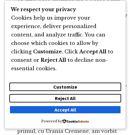
să-l lași pe copil să se joace în voie cu
We respect your privacy
cheile de la mașină. Oricât de distractiv ar
Cookies help us improve your
fi căutarea lor ulterioară când el nu își
experience, deliver personalized
mai amintește unde le-a pus (în cazul
content, and analyze traffic. You can
meu ajunseseră după un dulap), astfel de
choose which cookies to allow by
situații sunt contraproductive. Câteva
clicking
Customize
. Click
Accept All
to
reguli și restricții ajută să îți păstrezi
consent or
Reject All
to decline non-
lucrurile foarte necesare acolo unde le
essential cookies.
este locul.
Cere fraților mai mari ca uneori să poarte
Customize
de grijă de fratele / sora mai mică. De
Reject All
asemenea, pe măsură ce cresc, ei pot să
Accept All
preia și sarcini ușoare din casă.
Powered by
Și 2 podcasturi bune dacă ai copii – în
primul, cu Urania Cremene, am vorbit