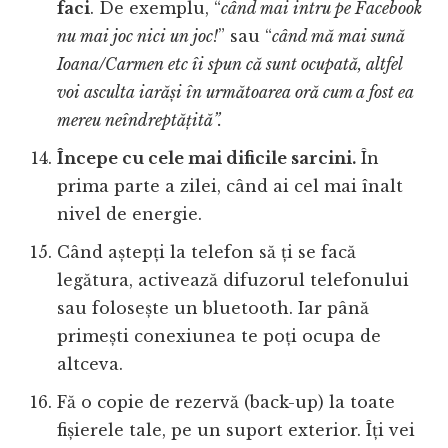
faci
. De exemplu, “
când mai intru pe Facebook
nu mai joc nici un joc!
” sau “
când mă mai sună
Ioana/Carmen etc îi spun că sunt ocupată, altfel
voi asculta iarăși în următoarea oră cum a fost ea
mereu neîndreptățită”.
Începe cu cele mai dificile sarcini.
În
prima parte a zilei, când ai cel mai înalt
nivel de energie.
Când aștepți la telefon să ți se facă
legătura, activează difuzorul telefonului
sau folosește un bluetooth. Iar până
primești conexiunea te poți ocupa de
altceva.
Fă o copie de rezervă (back-up) la toate
fișierele tale, pe un suport exterior. Îți vei