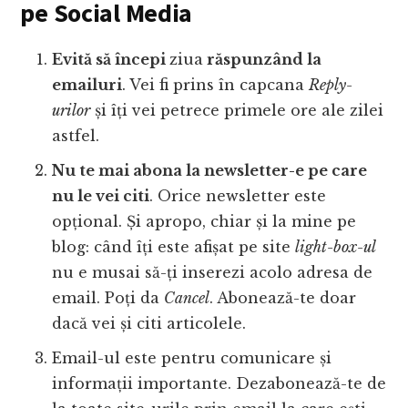
pe Social Media
Evită să începi
ziua
răspunzând la
emailuri
. Vei fi prins în capcana
Reply-
urilor
și îți vei petrece primele ore ale zilei
astfel.
Nu te mai abona la newsletter-e pe care
nu le vei citi
. Orice newsletter este
opțional. Și apropo, chiar și la mine pe
blog: când îți este afișat pe site
light-box-ul
nu e musai să-ți inserezi acolo adresa de
email. Poți da
Cancel
. Abonează-te doar
dacă vei și citi articolele.
Email-ul este pentru comunicare și
informații importante. Dezabonează-te de