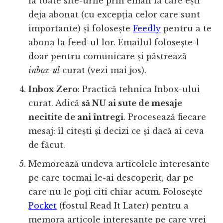
la toate site-urile prin email la care ești
deja abonat (cu excepția celor care sunt
importante) și folosește
Feedly
pentru a te
abona la feed-ul lor. Emailul folosește-l
doar pentru comunicare și păstrează
inbox-ul
curat (vezi mai jos).
Inbox Zero
: Practică tehnica Inbox-ului
curat. Adică
să NU ai sute de mesaje
necitite de ani întregi
. Procesează fiecare
mesaj: îl citești și decizi ce și dacă ai ceva
de făcut.
Memorează undeva articolele interesante
pe care tocmai le-ai descoperit, dar pe
care nu le poți citi chiar acum. Folosește
Pocket
(fostul Read It Later) pentru a
memora articole interesante pe care vrei