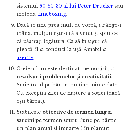
sistemul
60-60-30 al lui Peter Drucker
sau
metoda
timeboxing
.
Dacă te ține prea mult de vorbă, strânge-i
mâna, mulțumește-i că a venit și spune-i
că păstrați legătura. Ca să fii sigur că
pleacă, îl și conduci la ușă. Amabil și
asertiv
.
Creierul nu este destinat memorării, ci
rezolvării problemelor și creativității
.
Scrie totul pe hârtie, nu ține minte date.
Cu excepția zilei de naștere a soției (dacă
ești bărbat).
Stabilește
obiective de termen lung și
sarcini pe termen scurt
. Pune pe hârtie
un plan anual și împarte-l în planuri