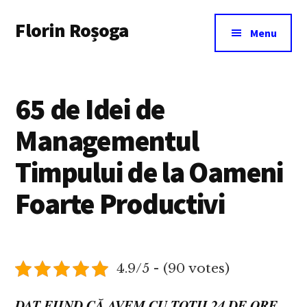
Additional
Skip
Florin Roșoga
to
menu
Menu
main
content
65 de Idei de
Managementul
Timpului de la Oameni
Foarte Productivi
4.9/5 - (90 votes)
DAT FIIND CĂ AVEM CU TOȚII 24 DE ORE