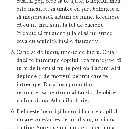
casă, îi poți cere să te ajute. Băiețelul meu
este încântat să umble cu șurubelnițele și
să meșterească alături de mine. Recunosc
că eu nu mai sunt la fel de eficient
(trebuie să fiu atent și la el să nu strice
ceva cu sculele), însă e distractiv.
Când ai de lucru, ține-te de lucru. Chiar
dacă te întrerupe copilul, reamintește-i că
tu ai de lucru și nu te poți opri acum. Aici
depinde și de motivul pentru care te
întrerupe. Dacă însă promiți o
recompensă pentru mai târziu, de obicei
va funcționa. Adică îl mituiești.
Definește locuri și lucruri la care copilul
nu are voie/acces de unul singur, ci doar
cu tine. Spre exemplu nu e o idee bună