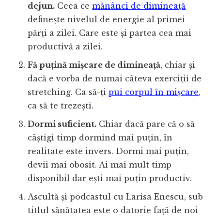
dejun.
Ceea ce
mănânci de dimineață
definește nivelul de energie al primei
părți a zilei. Care este și partea cea mai
productivă a zilei.
Fă puțină mișcare de dimineață
, chiar și
dacă e vorba de numai câteva exerciții de
stretching. Ca să-ți
pui corpul în mișcare
,
ca să te trezești.
Dormi suficient.
Chiar dacă pare că o să
câștigi timp dormind mai puțin, în
realitate este invers. Dormi mai puțin,
devii mai obosit. Ai mai mult timp
disponibil dar ești mai puțin productiv.
Ascultă și podcastul cu Larisa Enescu, sub
titlul sănătatea este o datorie față de noi