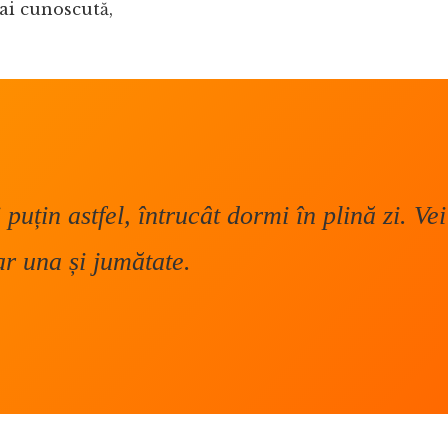
mai cunoscută,
uțin astfel, întrucât dormi în plină zi. Vei
ar una și jumătate
.