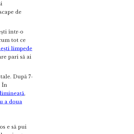
i
 scape de
ti într-o
cum tot ce
ești limpede
re pari să ai
tale. După 7-
 În
dimineață
,
u a doua
s e să pui