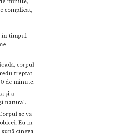
 de minute,
c complicat,
 în timpul
ine
ioadă, corpul
 redu treptat
20 de minute.
a și a
și natural.
. Corpul se va
obicei. Eu m-
ă sună cineva