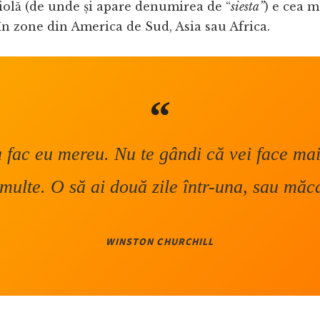
iolă (de unde și apare denumirea de “
siesta”
) e cea 
 în zone din America de Sud, Asia sau Africa.
a fac eu mereu. Nu te gândi că vei face mai p
multe. O să ai două zile într-una, sau măc
WINSTON CHURCHILL