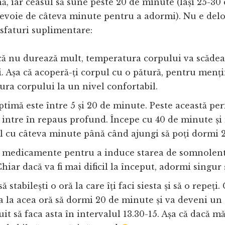
ă, iar ceasul să sune peste 20 de minute (lași 25-30
evoie de câteva minute pentru a adormi). Nu e delo
a sfaturi suplimentare:
că nu durează mult, temperatura corpului va scădea
 Așa că acoperă-ți corpul cu o pătură, pentru menț
ra corpului la un nivel confortabil.
timă este între 5 și 20 de minute. Peste această per
 intre în repaus profund. Începe cu 40 de minute și
l cu câteva minute până când ajungi să poți dormi 
i medicamente pentru a induce starea de somnolent
hiar dacă va fi mai dificil la început, adormi singur 
ă stabilești o oră la care îți faci siesta și să o repeți
a la acea oră să dormi 20 de minute și va deveni un 
it să faca asta în intervalul 13.30-15. Așa că dacă m