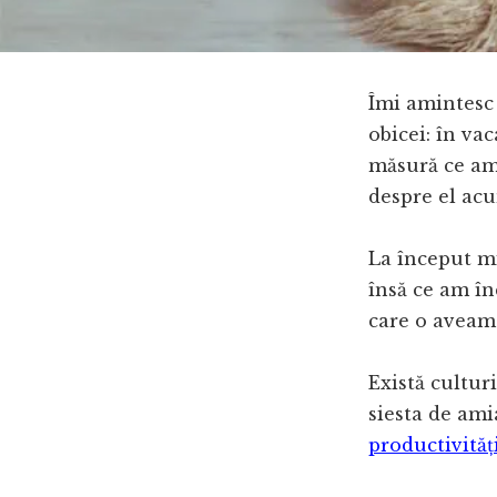
Îmi amintesc
obicei: în va
măsură ce am 
despre el acu
La început m
însă ce am în
care o aveam
Există culturi
siesta de ami
productivităț