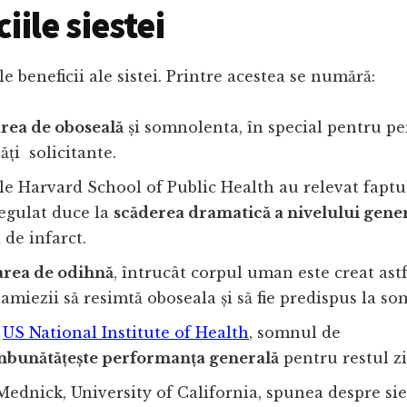
iile siestei
e beneficii ale sistei. Printre acestea se numără:
area de oboseală
și somnolenta, în special pentru pe
ăți solicitante.
le Harvard School of Public Health au relevat faptul
regulat duce la
scăderea dramatică a nivelului gener
 de infarct.
area de odihnă
, întrucât corpul uman este creat astf
amiezii să resimtă oboseala și să fie predispus la s
m
US National Institute of Health
, somnul de
bunătățește performanța generală
pentru restul zi
Mednick, University of California, spunea despre sies