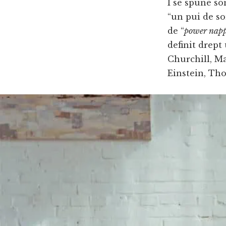
I se spune so
“un pui de s
de “
power nap
definit drept
Churchill, M
Einstein, Tho