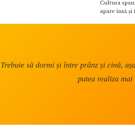
Cultura span
apare însă și
Trebuie să dormi și între prânz și cină, aș
putea realiza mai 