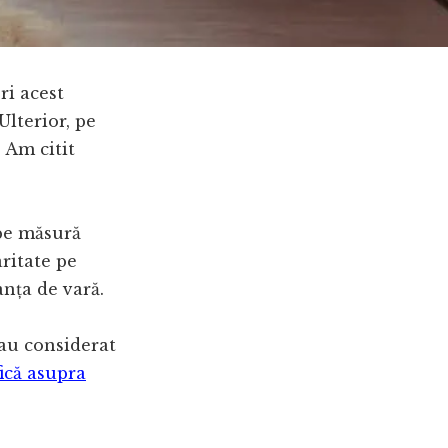
ri acest
lterior, pe
 Am citit
pe măsură
aritate pe
nța de vară.
i au considerat
ică asupra