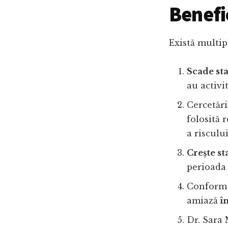
Benefic
Există multipl
Scade st
au activit
Cercetări
folosită 
a riscului
Crește st
perioada 
Confor
amiază
îm
Dr. Sara 