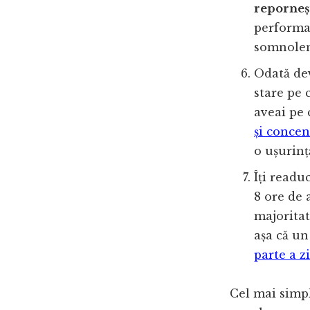
reporneș
performan
somnolent
Odată dev
stare pe 
aveai pe 
și concen
o ușurinț
Îți readu
8 ore de 
majoritat
așa că un
parte a zi
Cel mai simp