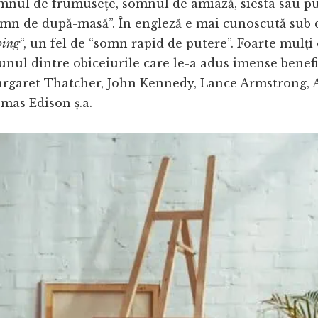
mnul de frumusețe, somnul de amiază, siesta sau pu
omn de după-masă”. În engleză e mai cunoscută sub
ping
“, un fel de “somn rapid de putere”. Foarte mulț
 unul dintre obiceiurile care le-a adus imense benef
argaret Thatcher, John Kennedy, Lance Armstrong, 
mas Edison ș.a.