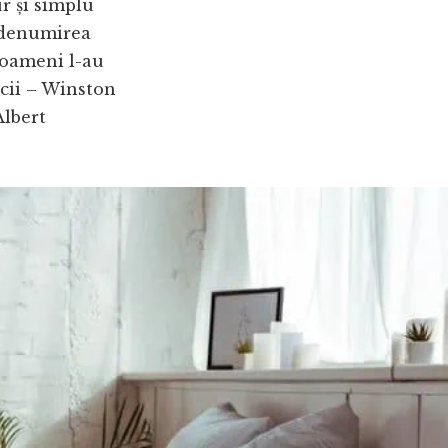
r și simplu
 denumirea
i oameni l-au
icii – Winston
Albert