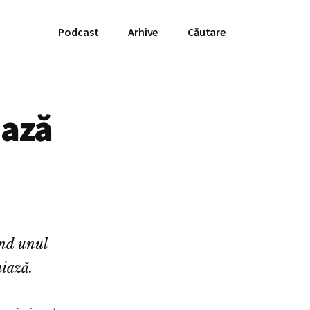
Podcast
Arhive
Căutare
iază
ind unul
miază.