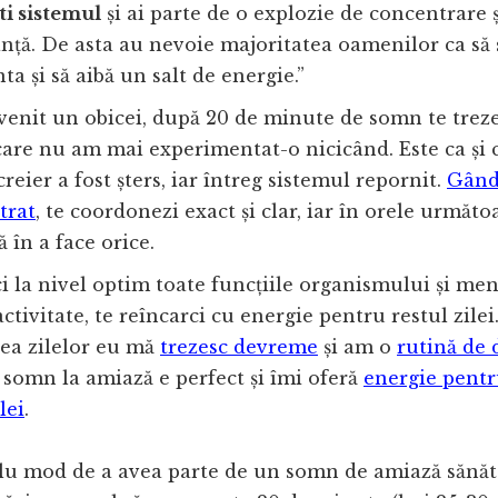
ti sistemul
și ai parte de o explozie de concentrare ș
ță. De asta au nevoie majoritatea oamenilor ca să
a și să aibă un salt de energie.”
enit un obicei, după 20 de minute de somn te trezeș
care nu am mai experimentat-o nicicând. Este ca și 
creier a fost șters, iar întreg sistemul repornit.
Gând
trat
, te coordonezi exact și clar, iar în orele următoa
ă în a face orice.
ci la nivel optim toate funcțiile organismului și men
activitate, te reîncarci cu energie pentru restul zilei.
ea zilelor eu mă
trezesc devreme
și am o
rutină de 
 somn la amiază e perfect și îmi oferă
energie pentr
lei
.
lu mod de a avea parte de un somn de amiază sănăto