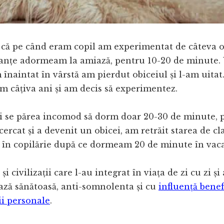
 că pe când eram copil am experimentat de câteva o
canțe adormeam la amiază, pentru 10-20 de minute. U
înaintat în vârstă am pierdut obiceiul și l-am uitat.
m câțiva ani și am decis să experimentez.
i se părea incomod să dorm doar 20-30 de minute, 
cercat și a devenit un obicei, am retrăit starea de cl
 în copilărie după ce dormeam 20 de minute în vaca
 și civilizații care l-au integrat în viața de zi cu zi ș
ază sănătoasă, anti-somnolenta și cu
influență benef
ii personale
.