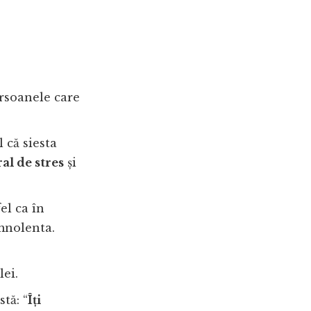
rsoanele care
 că siesta
al de stres
și
el ca în
omnolenta.
lei.
tă: “
Îți