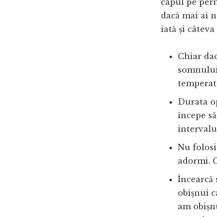
capul pe pern
dacă mai ai n
iată și câtev
Chiar da
somnului.
temperatu
Durata op
începe să
intervalu
Nu folos
adormi. C
Încearcă s
obișnui c
am obișnu