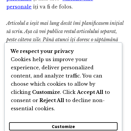
personale
îți va fi de folos.
Articolul a ieșit mai lung decât îmi planificasem inițial
să scriu. Așa că voi publica restul articolului separat,
peste câteva zile. Până atunci îți doresc o săptămână
plină de realizări.
We respect your privacy
Cookies help us improve your
Update: Citește
Angajamentele personale,
experience, deliver personalized
partea doua
content, and analyze traffic. You can
choose which cookies to allow by
clicking
Customize
. Click
Accept All
to
consent or
Reject All
to decline non-
essential cookies.
Customize