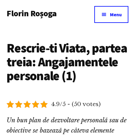
Additional
Skip
Florin Roșoga
to
menu
Menu
main
content
Rescrie-ti Viata, partea
treia: Angajamentele
personale (1)
4.9/5 - (50 votes)
Un bun plan de dezvoltare personală sau de
obiective se bazează pe câteva elemente