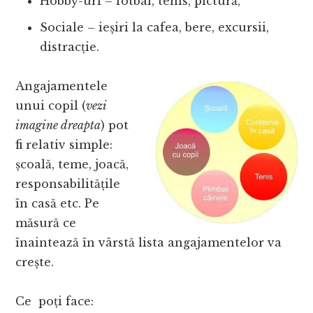
Hobby-uri – fotbal, tenis, pictură,
Sociale – ieșiri la cafea, bere, excursii,
distracție.
Angajamentele
unui copil (
vezi
imagine dreapta
) pot
fi relativ simple:
școală, teme, joacă,
responsabilitățile
în casă etc. Pe
măsură ce
înaintează în vârstă lista angajamentelor va
crește.
Ce poți face: