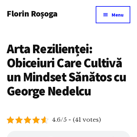
Additional
Skip
Florin Roșoga
to
menu
Menu
main
content
Arta Rezilienței:
Obiceiuri Care Cultivă
un Mindset Sănătos cu
George Nedelcu
4.6/5 - (41 votes)