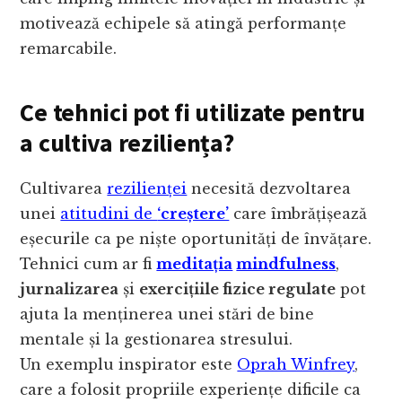
motivează echipele să atingă performanțe
remarcabile.
Ce tehnici pot fi utilizate pentru
a cultiva reziliența?
Cultivarea
rezilienței
necesită dezvoltarea
unei
atitudini de
‘creștere’
care îmbrățișează
eșecurile ca pe niște oportunități de învățare.
Tehnici cum ar fi
meditația
mindfulness
,
jurnalizarea
și
exercițiile fizice regulate
pot
ajuta la menținerea unei stări de bine
mentale și la gestionarea stresului.
Un exemplu inspirator este
Oprah Winfrey
,
care a folosit propriile experiențe dificile ca