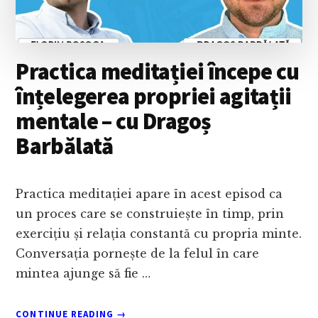
DE
CRIZĂ
–
LUCIAN
Practica meditației începe cu
AVĂDĂNI
înțelegerea propriei agitații
mentale – cu Dragoș
Barbălată
Practica meditației apare în acest episod ca
un proces care se construiește în timp, prin
exercițiu și relația constantă cu propria minte.
Conversația pornește de la felul în care
mintea ajunge să fie …
ABOUT
CONTINUE READING
→