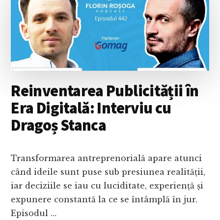
DIN
ROMÂNIA
ȘI
ECOMMERCE
CU
CĂRȚI
DIGITALE
CU
Reinventarea Publicității în
ANA
LOTTS
Era Digitală: Interviu cu
NICOLAU
Dragoș Stanca
Transformarea antreprenorială apare atunci
când ideile sunt puse sub presiunea realității,
iar deciziile se iau cu luciditate, experiență și
expunere constantă la ce se întâmplă în jur.
Episodul …