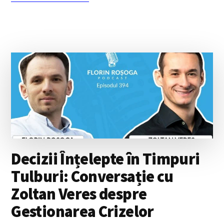
PRACTICA
MEDITAȚIEI
ÎNCEPE
CU
ÎNȚELEGEREA
PROPRIEI
AGITAȚII
MENTALE
–
CU
DRAGOȘ
BARBĂLATĂ
Decizii Înțelepte în Timpuri
Tulburi: Conversație cu
Zoltan Veres despre
Gestionarea Crizelor