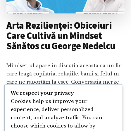
CRIZELOR
Arta Rezilienței: Obiceiuri
Care Cultivă un Mindset
Sănătos cu George Nedelcu
Mindset-ul apare în discuția aceasta ca un fir
care leagă copilăria, relațiile, banii și felul în
care ne raportăm la eșec. Conversația merge
spre ideea că multe dintre blocajele adulților
We respect your privacy
au rădăcini …
Cookies help us improve your
experience, deliver personalized
ABOUT
CONTINUE READING
→
content, and analyze traffic. You can
ARTA
choose which cookies to allow by
REZILIENȚEI: