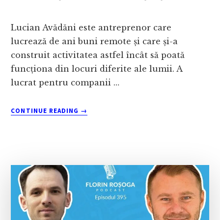
Lucian Avădăni este antreprenor care
lucrează de ani buni remote și care și-a
construit activitatea astfel încât să poată
funcționa din locuri diferite ale lumii. A
lucrat pentru companii …
ABOUT
CONTINUE READING
→
CUM
LUCRĂM
ONLINE
DE
LA
DISTANȚĂ,
CHIAR
ȘI
ÎN
PERIOADE