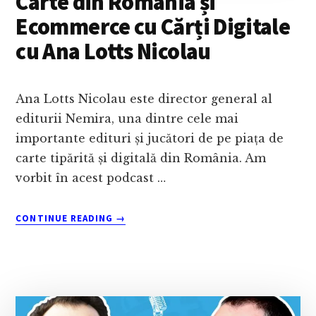
Carte din România și
Ecommerce cu Cărți Digitale
cu Ana Lotts Nicolau
Ana Lotts Nicolau este director general al
editurii Nemira, una dintre cele mai
importante edituri și jucători de pe piața de
carte tipărită și digitală din România. Am
vorbit în acest podcast …
ABOUT
CONTINUE READING
→
CARE
ESTE
VIITORUL
PIEȚEI
DE
CARTE