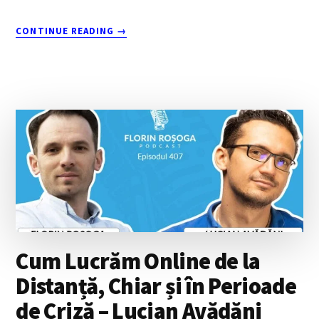
ABOUT
CONTINUE READING
→
REINVENTAREA
PUBLICITĂȚII
ÎN
ERA
DIGITALĂ:
INTERVIU
CU
DRAGOȘ
STANCA
Cum Lucrăm Online de la
Distanță, Chiar și în Perioade
de Criză – Lucian Avădăni