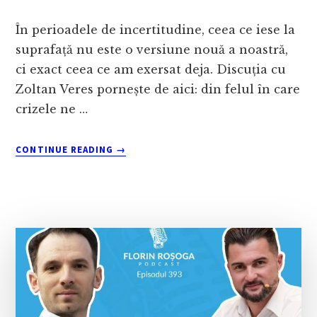
În perioadele de incertitudine, ceea ce iese la
suprafață nu este o versiune nouă a noastră,
ci exact ceea ce am exersat deja. Discuția cu
Zoltan Veres pornește de aici: din felul în care
crizele ne …
ABOUT
CONTINUE READING
→
DECIZII
ÎNȚELEPTE
ÎN
TIMPURI
TULBURI:
CONVERSAȚIE
CU
ZOLTAN
VERES
DESPRE
GESTIONAREA