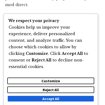
mod direct.
Cosmin este un pasionat de spiritualitate şi
We respect your privacy
crede că aceasta este una dintre principalele
Cookies help us improve your
căi spre împlinire şi satisfacţie pe toate
experience, deliver personalized
planurile.
content, and analyze traffic. You can
choose which cookies to allow by
clicking
Customize
. Click
Accept All
to
consent or
Reject All
to decline non-
essential cookies.
Customize
Reject All
DESPRE
NEWSLETTER
CĂUTARE
CONTACT
Accept All