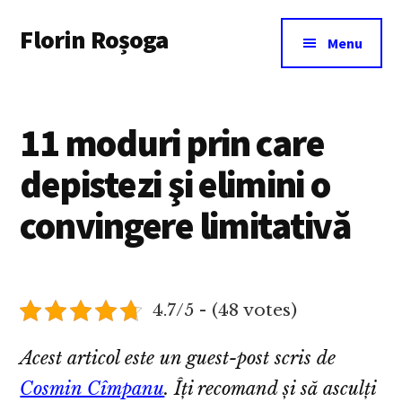
Additional
Skip
Florin Roșoga
to
menu
Menu
main
content
11 moduri prin care
depistezi şi elimini o
convingere limitativă
4.7/5 - (48 votes)
Acest articol este un guest-post scris de
Cosmin Cîmpanu
.
Îți recomand și să asculți