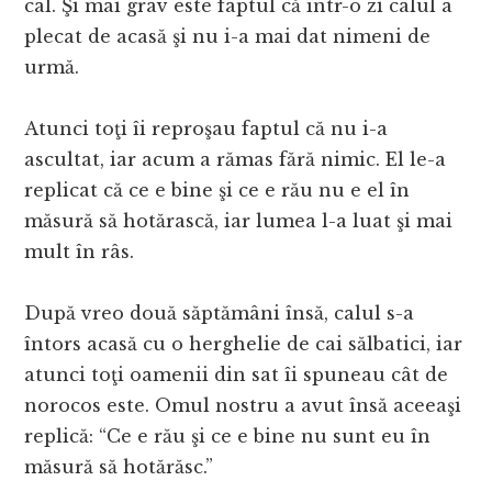
cal. Şi mai grav este faptul că într-o zi calul a
plecat de acasă şi nu i-a mai dat nimeni de
urmă.
Atunci toţi îi reproşau faptul că nu i-a
ascultat, iar acum a rămas fără nimic. El le-a
replicat că ce e bine şi ce e rău nu e el în
măsură să hotărască, iar lumea l-a luat şi mai
mult în râs.
După vreo două săptămâni însă, calul s-a
întors acasă cu o herghelie de cai sălbatici, iar
atunci toţi oamenii din sat îi spuneau cât de
norocos este. Omul nostru a avut însă aceeaşi
replică: “Ce e rău şi ce e bine nu sunt eu în
măsură să hotărăsc.”