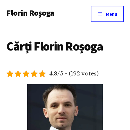
Additional
Skip
Florin Roșoga
to
menu
Menu
main
content
Cărți Florin Roșoga
4.8/5 - (192 votes)