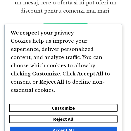
un mesaj, cere o ofertă și îți pot oferi un
discount pentru comenzi mai mari!
CONTACTEAZĂ-MĂ!
We respect your privacy
Cookies help us improve your
Mai multe produse care pot fi comandate
pe
experience, deliver personalized
pagina de shop
content, and analyze traffic. You can
choose which cookies to allow by
clicking
Customize
. Click
Accept All
to
consent or
Reject All
to decline non-
essential cookies.
Customize
Reject All
DESPRE
NEWSLETTER
CĂUTARE
CONTACT
Accept All