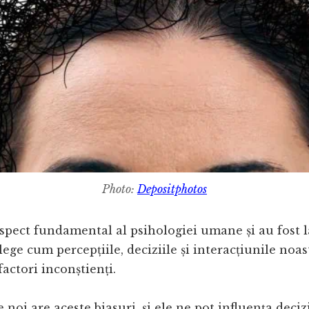
Photo:
Depositphotos
spect fundamental al psihologiei umane și au fost 
lege cum percepțiile, deciziile și interacțiunile noas
actori inconștienți.
 noi are aceste biasuri, și ele ne pot influența decizi