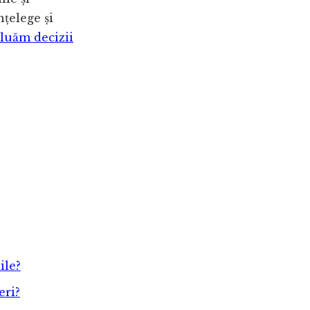
țelege și
 luăm decizii
ile?
eri?