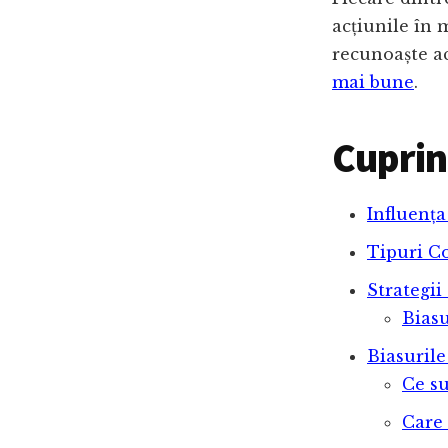
acțiunile în 
recunoaște ac
mai bune
.
Cuprin
Influența
Tipuri C
Strategii
Biasu
Biasurile
Ce su
Care 