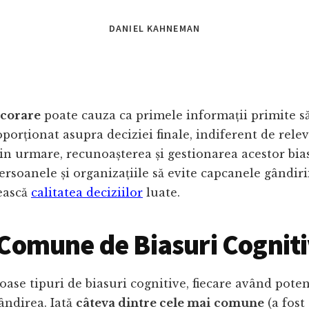
DANIEL KAHNEMAN
ncorare
poate cauza ca primele informații primite s
porționat asupra deciziei finale, indiferent de relev
rin urmare, recunoașterea și gestionarea acestor bia
ersoanele și organizațiile să evite capcanele gândiri
ească
calitatea deciziilor
luate.
 Comune de Biasuri Cognit
ase tipuri de biasuri cognitive, fiecare având poten
ândirea. Iată
câteva dintre cele mai
comune
(a fost