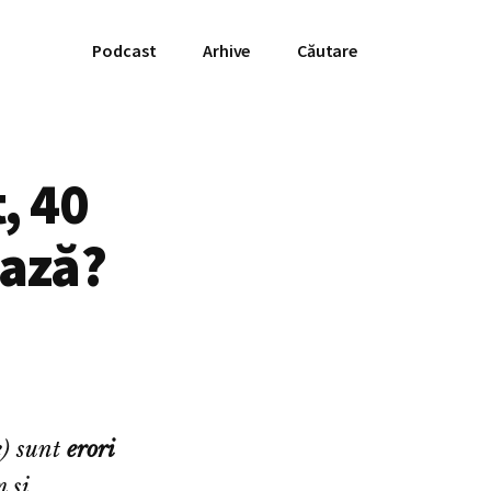
Podcast
Arhive
Căutare
, 40
ează?
e) sunt
erori
 și