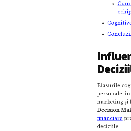
Cum p
echip
Cognitive
Concluzi
Influe
Decizii
Biasurile co
personale, in
marketing și 
Decision Ma
financiare
pro
deciziile.