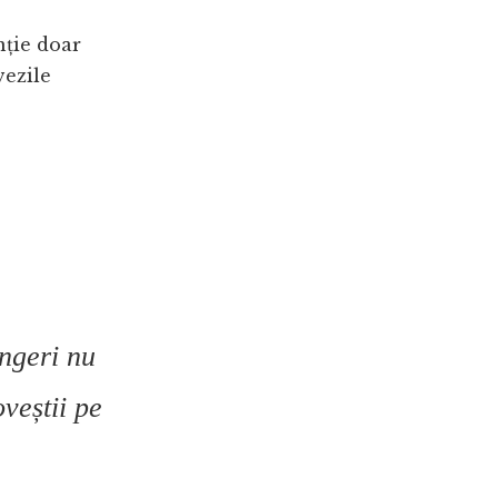
nție doar
vezile
ingeri nu
oveștii pe