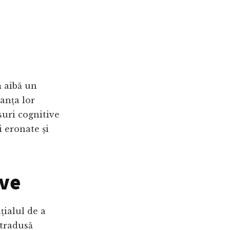
ă aibă un
anța lor
suri cognitive
i eronate și
ive
țialul de a
 tradusă