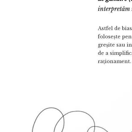
interpretăm 
Astfel de bia
folosește pen
greșite sau in
de a simplifi
raționament.