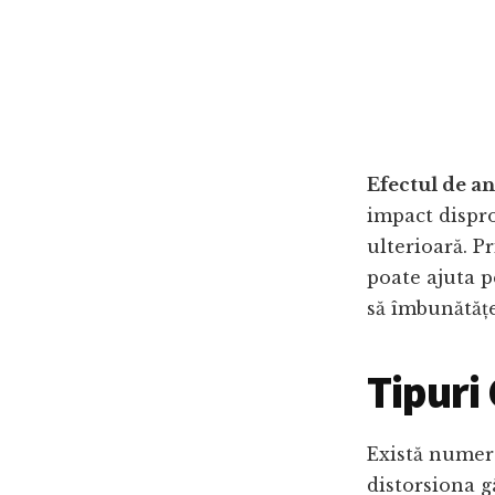
Efectul de a
impact dispro
ulterioară. P
poate ajuta p
să îmbunătăț
Tipuri
Există numero
distorsiona g