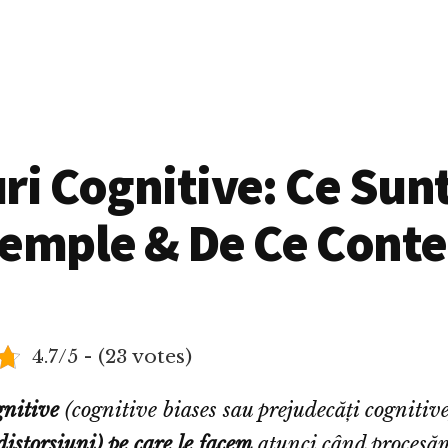
ri Cognitive: Ce Sunt
xemple & De Ce Cont
4.7/5 - (23 votes)
gnitive
(cognitive biases sau prejudecăți cognitiv
distorsiuni) pe care le facem
atunci când procesăm