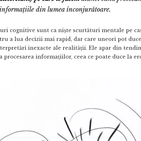
informațiile din lumea înconjurătoare.
suri cognitive sunt ca niște scurtături mentale pe ca
tru a lua decizii mai rapid, dar care uneori pot duce
terpretări inexacte ale realității. Ele apar din tendi
ca procesarea informațiilor, ceea ce poate duce la er