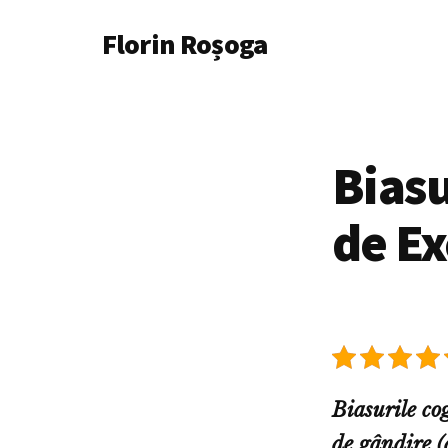
Additional
Skip
Florin Roșoga
to
menu
main
content
Biasu
de E
Biasurile co
de gândire (