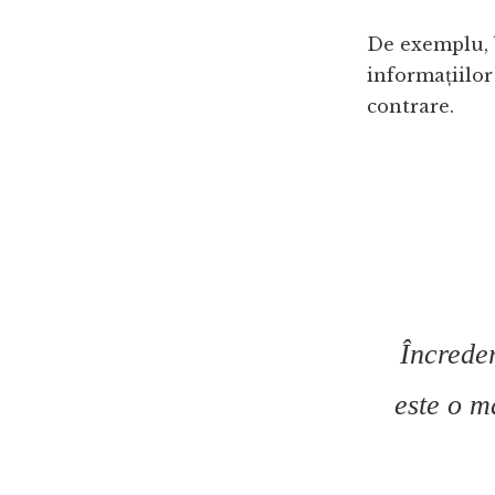
De exemplu,
informațiilor
contrare.
Încreder
este o mă