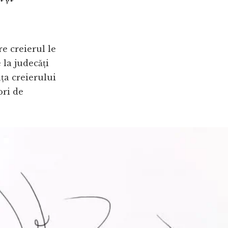
re creierul le
 la judecăți
nța creierului
ori de