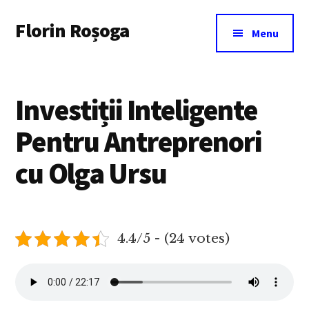
Additional
Skip
Florin Roșoga
to
menu
Menu
main
content
Investiții Inteligente
Pentru Antreprenori
cu Olga Ursu
4.4/5 - (24 votes)