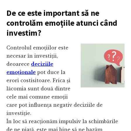
De ce este important să ne
controlăm emoțiile atunci când
investim?
Controlul emoțiilor este
necesar în investiții,
deoarece
deciziile
emoționale
pot duce la
erori costisitoare. Frica și
lăcomia sunt două dintre
cele mai comune emoții
care pot influența negativ deciziile de
investiție.
În loc să reacționăm impulsiv la schimbările
de pe piață, este mai bine să ne bazăm