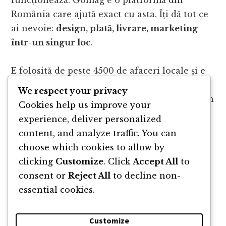
România care ajută exact cu asta. Îți dă tot ce
ai nevoie:
design, plată, livrare, marketing –
într-un singur loc
.
E folosită de peste 4500 de afaceri locale și e
gândită astfel încât să pornești simplu, fără
We respect your privacy
bătăi de cap. Dacă vrei să transformi ideile din
Cookies help us improve your
podcast în ceva concret, intră pe
gomag.ro
și
experience, deliver personalized
vezi cum începi.
content, and analyze traffic. You can
choose which cookies to allow by
clicking
Customize
. Click
Accept All
to
consent or
Reject All
to decline non-
essential cookies.
Customize