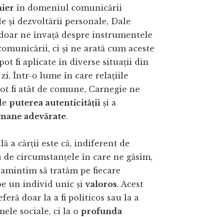
nier
în domeniul comunicării
e și dezvoltării personale, Dale
doar ne învață despre instrumentele
 comunicării, ci și ne arată cum aceste
ot fi aplicate în diverse situații din
 zi. Într-o lume în care relațiile
pot fi atât de comune, Carnegie ne
de
puterea autenticității
și a
umane adevărate
.
ă a cărții este că, indiferent de
 de circumstanțele în care ne găsim,
 amintim să tratăm pe fiecare
e un individ unic și
valoros
. Acest
feră doar la a fi politicos sau la a
ele sociale, ci la o
profunda