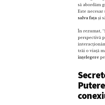
să abordăm gr
Este necesar 
salva fața
și s
În rezumat, “
perspectivă 
interacționă
trăi o viață 
înțelegere
pen
Secret
Puterea
conexi