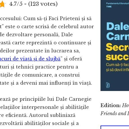
4.7/5 - (123 votes)
ccesului: Cum să-ți Faci Prieteni și să
t” este o carte scrisă de celebrul autor
 de dezvoltare personală, Dale
astă carte reprezintă o continuare și
ideilor prezentate în lucrarea sa,
curi de viață și de slujbă
” și oferă
aturi și tehnici practice pentru a
itățile de comunicare, a construi
itate și a deveni mai influenți în viață.
ează pe principiile lui Dale Carnegie
Edition:
Ho
elațiilor interpersonale și abilitățile
Friends and I
 eficientă. Autorul subliniază
voltării abilităților sociale și a