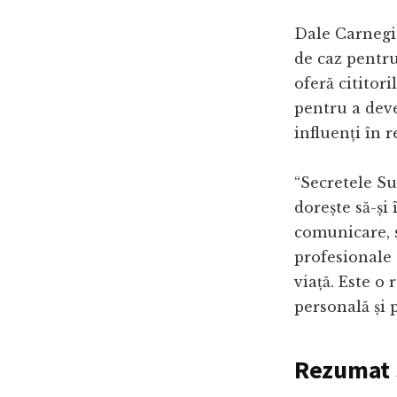
Dale Carnegie
de caz pentru 
oferă cititori
pentru a deve
influenți în re
“Secretele Su
dorește să-și
comunicare, s
profesionale 
viață. Este o
personală și 
Rezumat 