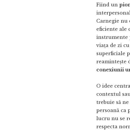
Fiind un
pio
interpersonal
Carnegie nu 
eficiente ale
instrumente p
viața de zi cu
superficiale 
reamintește 
conexiunii 
O idee central
contextul sau
trebuie să ne
persoană ca p
lucru nu se re
respecta norm