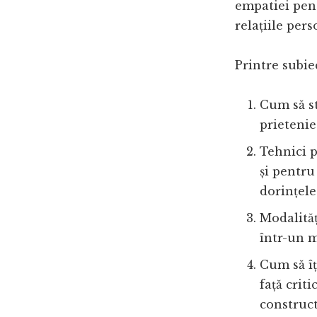
empatiei pentr
relațiile pers
Printre subie
Cum să sta
prietenie
Tehnici p
și pentru
dorințele
Modalităț
într-un m
Cum să îț
față criti
construct