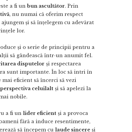
ste a fi un
bun ascultător
. Prin
tivă
, nu numai că oferim respect
ar ajungem și să înțelegem cu adevărat
ințele lor.
oduce și o serie de principii pentru a
lții să gândească într-un anumit fel.
itarea disputelor
și respectarea
ra sunt importante. În loc să intri în
e mai eficient să încerci să vezi
perspectiva celuilalt
și să apelezi la
mai nobile.
ru a fi un
lider eficient
și a provoca
 oameni fără a induce resentimente,
erează să începem cu
laude sincere
și