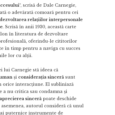
uccesului
“, scrisă de Dale Carnegie,
rată o adevărată comoară pentru cei
dezvoltarea relațiilor interpersonale
e
. Scrisă în anii 1930, această carte
on în literatura de dezvoltare
profesională, oferindu-le cititorilor
te în timp pentru a naviga cu succes
ile lor cu alții.
i lui Carnegie stă ideea că
 uman
și
considerația sinceră
sunt
 orice interacțiune. El subliniază
e a nu critica sau condamna și
aprecierea sinceră
poate deschide
e asemenea, autorul consideră că unul
mai puternice instrumente de