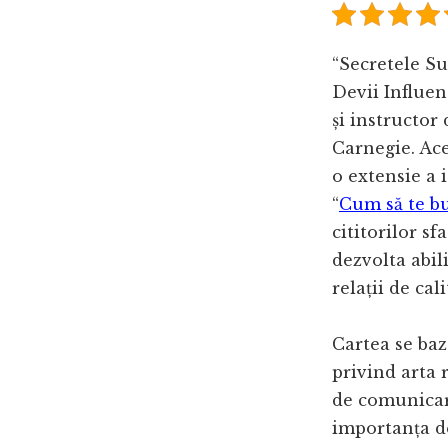
“Secretele Su
Devii Influen
și instructor
Carnegie. Ace
o extensie a 
“
Cum să te bu
cititorilor sf
dezvolta abil
relații de cal
Cartea se baz
privind arta r
de comunicare
importanța dez