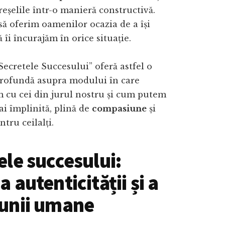
eșelile într-o manieră constructivă.
să oferim oamenilor ocazia de a își
ă îi încurajăm în orice situație.
Secretele Succesului” oferă astfel o
profundă asupra modului în care
m cu cei din jurul nostru și cum putem
mai împlinită, plină de
compasiune
și
tru ceilalți.
ele succesului:
 autenticității și a
unii umane