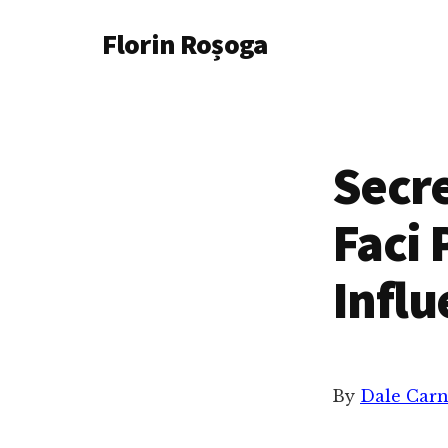
Additional
Skip
Florin Roșoga
to
menu
main
content
Secre
Faci 
Influ
By
Dale Carn