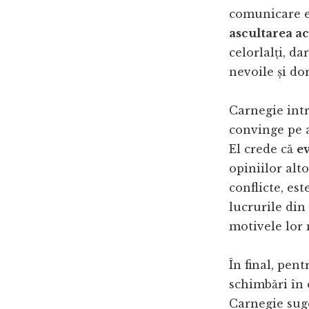
comunicare e
ascultarea ac
celorlalți, d
nevoile și dor
Carnegie intr
convinge pe a
El crede că
ev
opiniilor alto
conflicte, est
lucrurile din
motivele lor 
În final, pent
schimbări în
Carnegie sug