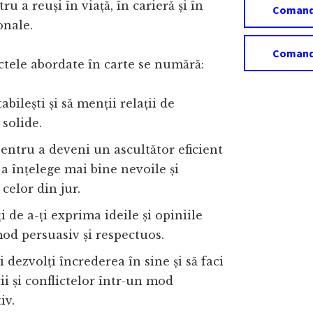
u a reuși în viață, în carieră și în
Comandă
onale.
Comand
ctele abordate în carte se numără:
bilești și să menții relații de
 solide.
entru a deveni un ascultător eficient
 a înțelege mai bine nevoile și
 celor din jur.
i de a-ți exprima ideile și opiniile
od persuasiv și respectuos.
i dezvolți încrederea în sine și să faci
cii și conflictelor într-un mod
iv.