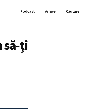
Podcast
Arhive
Căutare
 să-ți