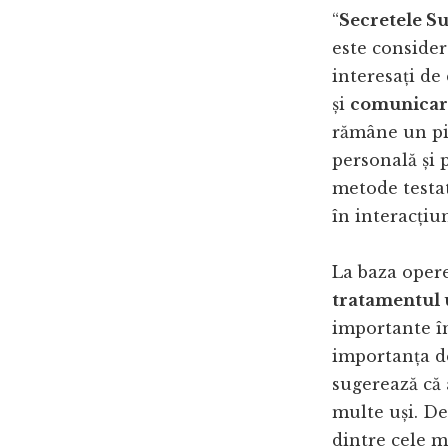
“
Secretele S
este conside
interesați de
și
comunicar
rămâne un pil
personală și 
metode testa
în interacțiun
La baza opere
tratamentul
importante în
importanța d
sugerează că
multe uși. D
dintre cele 