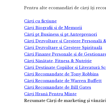
Pentru alte ecomandări de cărți îți rec
Cărți cu ficțiune
Cărți Biografii și de Memorii
Cărți pt Business și pt Antreprenori
Cărți Dezvoltare și Creștere Personală 
Cărți Dezvoltare și Creștere Spirituală
Cărți Finanțe Personale și de Gestionar
Cărți Sănătate, Fitness & Nutriție
Cărți Destinate Copiilor și Literatură Șc
Cărți Recomandate de Tony Robbins
Cărți Recomandate de Warren Buffett
Cărți Recomandate de Bill Gates
Cărți Hrană Pentru Minte
Rezumate Cărți de marketing și vânzăr