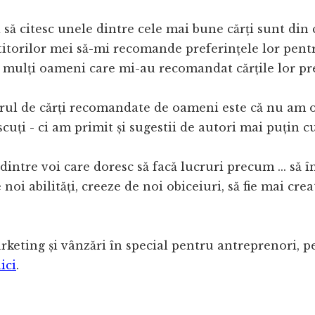
i să citesc unele dintre cele mai bune cărți sunt din
ititorilor mei să-mi recomande preferințele lor pentr
 mulți oameni care mi-au recomandat cărțile lor pr
rul de cărți recomandate de oameni este că nu am 
cuți - ci am primit și sugestii de autori mai puțin c
i dintre voi care doresc să facă lucruri precum ... să
 noi abilități, creeze de noi obiceiuri, să fie mai cre
keting și vânzări în special pentru antreprenori, pen
ici
.