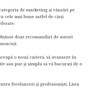
 categoria de marketing și vânzări pe
u cele mai bune astfel de cărți.
eferate.
obținut doar recomandări de autori
unoscuți.
 înceapă o nouă carieră, să avanseze în
ativ sau pur și simplu să vă bucurați de o
tru freelanceri și profesioniști. Lista