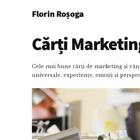
Additional
Skip
Florin Roșoga
to
menu
main
content
Cărți Marketin
Cele mai bune cărți de marketing și vânz
universale, experiențe, emoții și perspe