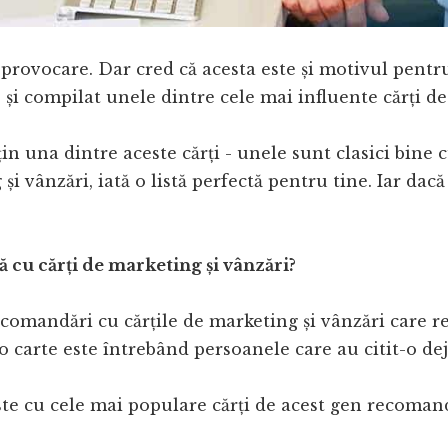
provocare. Dar cred că acesta este și motivul pentru 
s și compilat unele dintre cele mai influente cărți de 
n una dintre aceste cărți - unele sunt clasici bine cu
 și vânzări, iată o listă perfectă pentru tine. Iar dacă 
ă cu cărți de marketing și vânzări?
omandări cu cărțile de marketing și vânzări care re
 carte este întrebând persoanele care au citit-o dej
te cu cele mai populare cărți de acest gen recomand