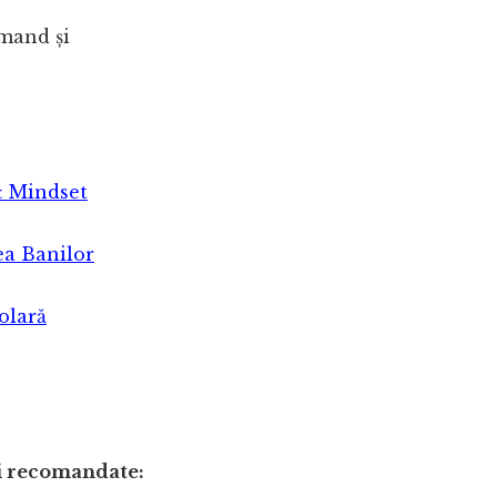
omand și
& Mindset
ea Banilor
olară
i recomandate: