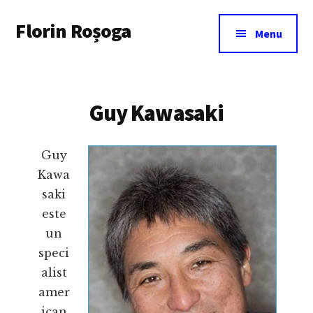
Additional
Skip
Florin Roșoga
to
menu
Menu
main
content
Guy Kawasaki
Guy
Kawa
saki
este
un
speci
alist
amer
ican