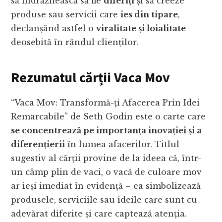
să îndrăznească să fie
diferiți
și să creeze
produse sau servicii care
ies din tipare
,
declanșând astfel o
viralitate și loialitate
deosebită în rândul clienților.
Rezumatul cărții Vaca Mov
“Vaca Mov: Transformă-ți Afacerea Prin Idei
Remarcabile” de Seth Godin este o carte care
se concentrează pe importanța inovației și a
diferențierii
în lumea afacerilor. Titlul
sugestiv al cărții provine de la ideea că, într-
un câmp plin de vaci, o vacă de culoare mov
ar ieși imediat în evidență – ea simbolizează
produsele, serviciile sau ideile care sunt cu
adevărat diferite și care captează atenția.