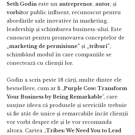
Seth Godin
este un
antreprenor
,
autor
, și
vorbit
or public influent, recunoscut pentru
abordările sale inovative în marketing,
leadership și schimbarea business-ului. Este
cunoscut pentru promovarea conceptelor de
„marketing de permisiune”
și
„triburi”
,
schimbând modul în care companiile se
conectează cu clienții lor.
Godin a scris peste 18 cărți, multe dintre ele
bestsellere, cum ar fi „
Purple Cow: Transform
Your Business by Being Remarkable
”, care
susține ideea că produsele și serviciile trebuie
să fie atât de unice și remarcabile încât clienții
vor vorbi despre ele și le vor recomanda
altora. Cartea „
Tribes: We Need You to Lead