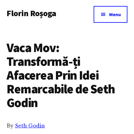
Additional
Skip
Florin Roșoga
to
menu
Menu
main
content
Vaca Mov:
Transformă-ți
Afacerea Prin Idei
Remarcabile de Seth
Godin
By
Seth Godin