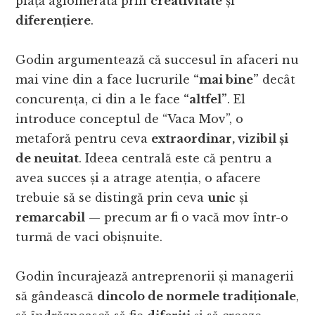
piață aglomerată prin
creativitate
și
diferențiere
.
Godin argumentează că succesul în afaceri nu
mai vine din a face lucrurile
“mai bine”
decât
concurența, ci din a le face
“altfel”
. El
introduce conceptul de “Vaca Mov”, o
metaforă pentru ceva
extraordinar, vizibil și
de neuitat
. Ideea centrală este că pentru a
avea succes și a atrage atenția, o afacere
trebuie să se distingă prin ceva
unic
și
remarcabil
— precum ar fi o vacă mov într-o
turmă de vaci obișnuite.
Godin încurajează antreprenorii și managerii
să gândească
dincolo de normele tradiționale
,