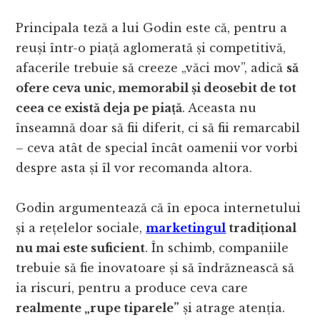
Principala teză a lui Godin este că, pentru a
reuși într-o piață aglomerată și competitivă,
afacerile trebuie să creeze „văci mov”, adică
să
ofere ceva unic, memorabil și deosebit de tot
ceea ce există deja pe piață
. Aceasta nu
înseamnă doar să fii diferit, ci să fii remarcabil
– ceva atât de special încât oamenii vor vorbi
despre asta și îl vor recomanda altora.
Godin argumentează că în epoca internetului
și a rețelelor sociale,
marketingul
tradițional
nu mai este suficient
. În schimb, companiile
trebuie să fie inovatoare și să îndrăznească să
ia riscuri, pentru a produce ceva care
realmente „rupe tiparele”
și atrage atenția.