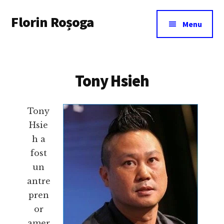
Additional
Skip
Florin Roșoga
to
menu
Menu
main
content
Tony Hsieh
Tony
Hsie
h a
fost
un
antre
pren
or
amer