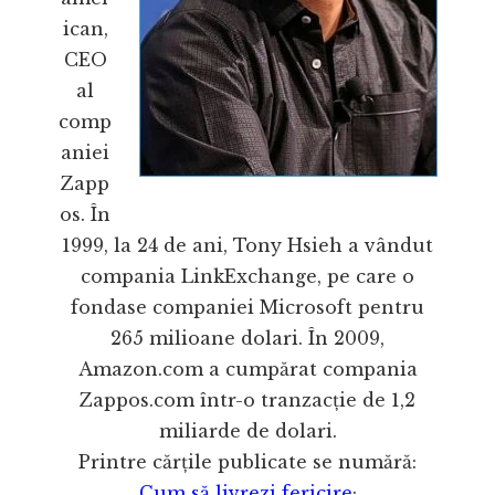
ican,
CEO
al
comp
aniei
Zapp
os. În
1999, la 24 de ani, Tony Hsieh a vândut
compania LinkExchange, pe care o
fondase companiei Microsoft pentru
265 milioane dolari. În 2009,
Amazon.com a cumpărat compania
Zappos.com într-o tranzacție de 1,2
miliarde de dolari.
Printre cărțile publicate se numără:
Cum să livrezi fericire
;