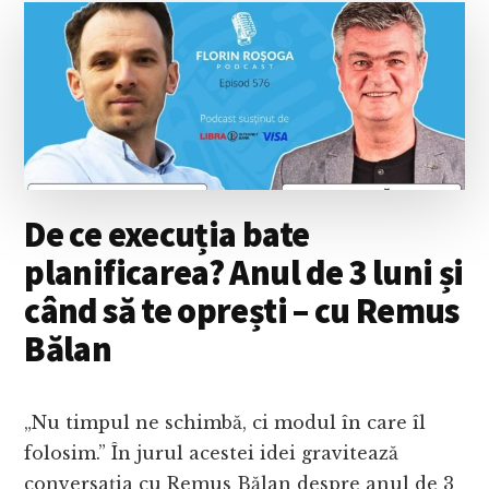
DAR
ȘI
EPUIZARE?
CU
PETRE
BÂRLEA
De ce execuția bate
planificarea? Anul de 3 luni și
când să te oprești – cu Remus
Bălan
„Nu timpul ne schimbă, ci modul în care îl
folosim.” În jurul acestei idei gravitează
conversația cu Remus Bălan despre anul de 3