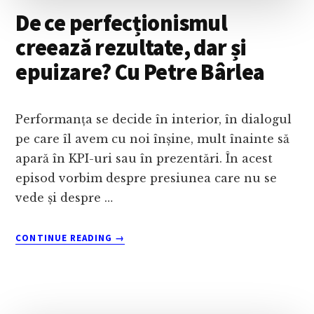
De ce perfecționismul
creează rezultate, dar și
epuizare? Cu Petre Bârlea
Performanța se decide în interior, în dialogul
pe care îl avem cu noi înșine, mult înainte să
apară în KPI-uri sau în prezentări. În acest
episod vorbim despre presiunea care nu se
vede și despre …
ABOUT
CONTINUE READING
→
DE
CE
PERFECȚIONISMUL
CREEAZĂ
REZULTATE,