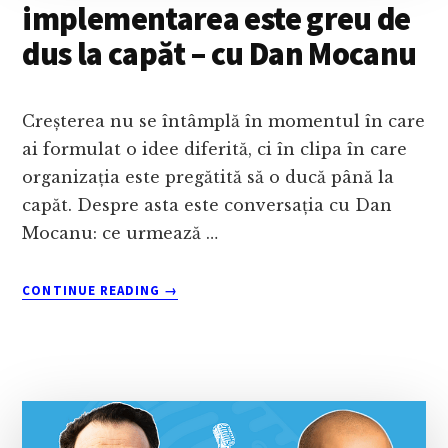
CU
implementarea este greu de
REMUS
dus la capăt – cu Dan Mocanu
BĂLAN
Creșterea nu se întâmplă în momentul în care
ai formulat o idee diferită, ci în clipa în care
organizația este pregătită să o ducă până la
capăt. Despre asta este conversația cu Dan
Mocanu: ce urmează …
ABOUT
CONTINUE READING
→
AI
O
IDEE
BUNĂ?
IATĂ
DE
CE