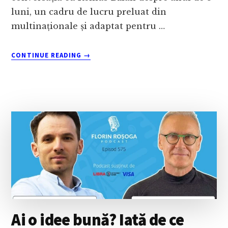
luni, un cadru de lucru preluat din
multinaționale și adaptat pentru …
ABOUT
CONTINUE READING
→
DE
CE
EXECUȚIA
BATE
PLANIFICAREA?
ANUL
DE
3
LUNI
ȘI
CÂND
SĂ
TE
OPREȘTI
Ai o idee bună? Iată de ce
–