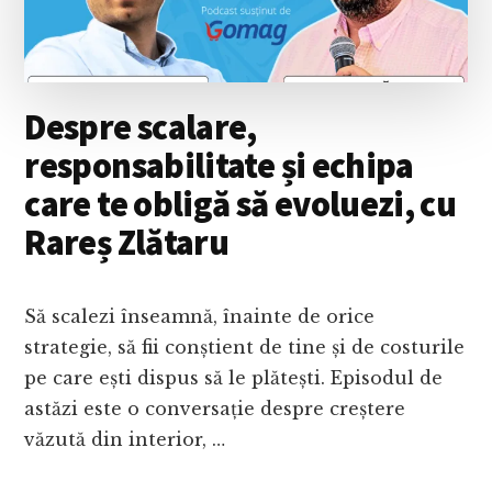
ARTIFICIALĂ
PUSĂ
LA
LUCRU,
CU
Despre scalare,
BOGDAN
VAIDA
responsabilitate și echipa
care te obligă să evoluezi, cu
Rareș Zlătaru
Să scalezi înseamnă, înainte de orice
strategie, să fii conștient de tine și de costurile
pe care ești dispus să le plătești. Episodul de
astăzi este o conversație despre creștere
văzută din interior, …