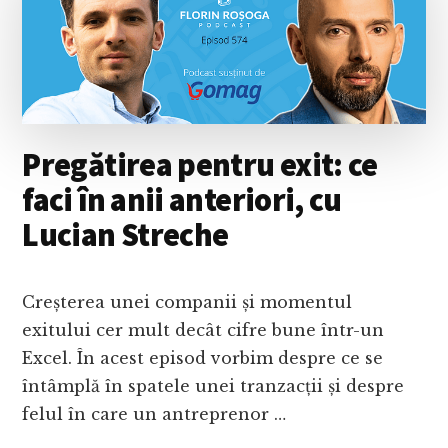
IMPLEMENTAREA
ESTE
GREU
DE
DUS
LA
CAPĂT
Pregătirea pentru exit: ce
–
CU
faci în anii anteriori, cu
DAN
Lucian Streche
MOCANU
Creșterea unei companii și momentul
exitului cer mult decât cifre bune într-un
Excel. În acest episod vorbim despre ce se
întâmplă în spatele unei tranzacții și despre
felul în care un antreprenor …