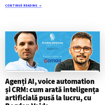
ABOUT
CONTINUE READING
→
PREGĂTIREA
PENTRU
EXIT:
CE
FACI
ÎN
ANII
ANTERIORI,
CU
LUCIAN
STRECHE
Agenți AI, voice automation
și CRM: cum arată inteligența
artificială pusă la lucru, cu