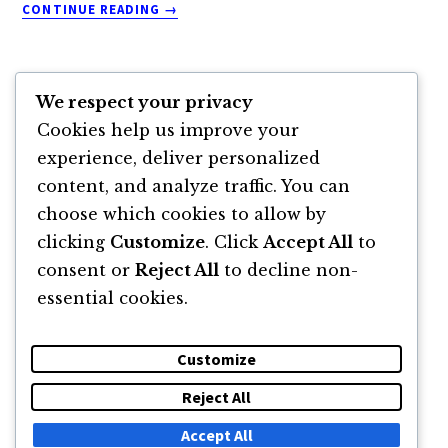
ABOUT
CONTINUE READING
→
DESPRE
SCALARE,
RESPONSABILITATE
ȘI
We respect your privacy
ECHIPA
Cookies help us improve your
CARE
Go
Page
Page
Page
Page
«
Previous Page
1
2
3
4
experience, deliver personalized
TE
to
Interim
OBLIGĂ
content, and analyze traffic. You can
Page
Page
Go
5
…
153
Next Page »
SĂ
pages
choose which cookies to allow by
to
EVOLUEZI,
omitted
clicking
Customize
. Click
Accept All
to
CU
RAREȘ
consent or
Reject All
to decline non-
ZLĂTARU
essential cookies.
Customize
Reject All
DESPRE
NEWSLETTER
CĂUTARE
CONTACT
Accept All