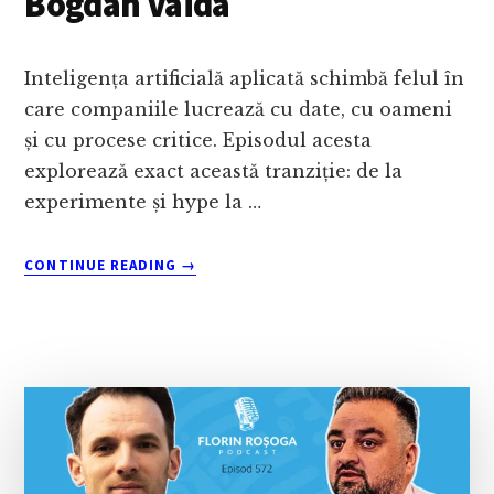
Bogdan Vaida
Inteligența artificială aplicată schimbă felul în
care companiile lucrează cu date, cu oameni
și cu procese critice. Episodul acesta
explorează exact această tranziție: de la
experimente și hype la …
ABOUT
CONTINUE READING
→
AGENȚI
AI,
VOICE
AUTOMATION
ȘI
CRM:
CUM
ARATĂ
INTELIGENȚA