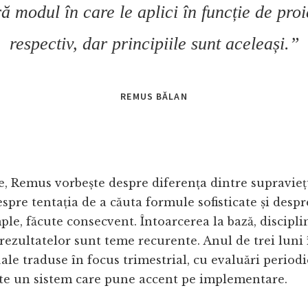
ră modul în care le aplici în funcție de proi
respectiv, dar principiile sunt aceleași.”
REMUS BĂLAN
e, Remus vorbește despre diferența dintre supraviețu
despre tentația de a căuta formule sofisticate și desp
mple, făcute consecvent. Întoarcerea la bază, discipli
rezultatelor sunt teme recurente. Anul de trei lun
ale traduse în focus trimestrial, cu evaluări periodic
ste un sistem care pune accent pe implementare.