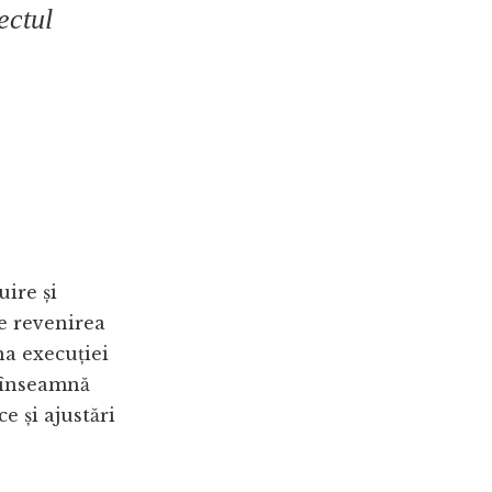
ectul
ire și
re revenirea
na execuției
i înseamnă
e și ajustări