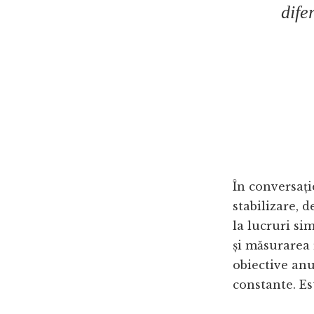
dife
În conversați
stabilizare, 
la lucruri si
și măsurarea 
obiective anu
constante. E