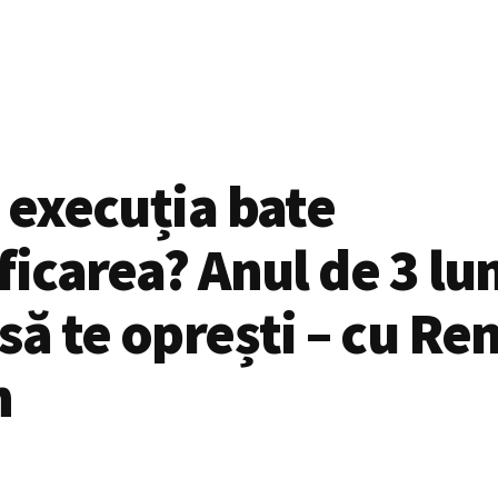
 execuția bate
ficarea? Anul de 3 lun
să te oprești – cu R
n