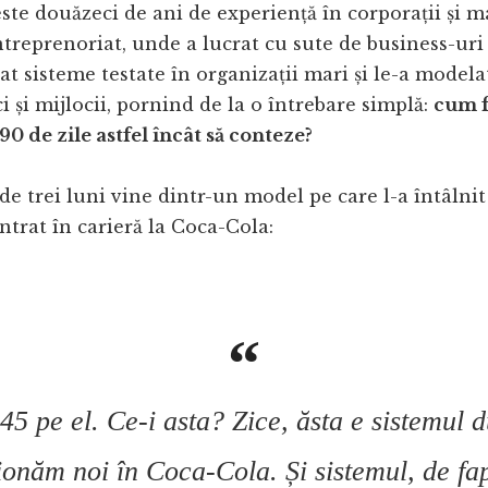
te douăzeci de ani de experiență în corporații și m
treprenoriat, unde a lucrat cu sute de business-uri 
at sisteme testate în organizații mari și le-a model
 și mijlocii, pornind de la o întrebare simplă:
cum f
0 de zile astfel încât să conteze?
de trei luni vine dintr-un model pe care l-a întâlnit
intrat în carieră la Coca-Cola:
45 pe el. Ce-i asta? Zice, ăsta e sistemul 
ionăm noi în Coca-Cola. Și sistemul, de fa