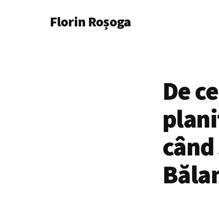
Additional
Skip
Florin Roșoga
to
menu
main
content
De ce
plani
când 
Băla