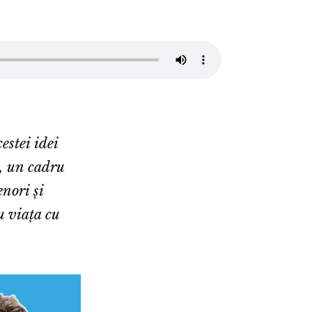
estei idei
, un cadru
nori și
u viața cu