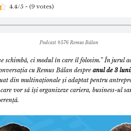
4.4/5 - (9 votes)
Podcast #576 Remus Bălan
 schimbă, ci modul în care îl folosim.” În jurul ac
conversația cu Remus Bălan despre
anul de 3 luni
luat din multinaționale și adaptat pentru antrepre
 care vor să își organizeze cariera, business-ul sa
erență.