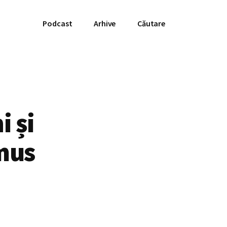
Podcast
Arhive
Căutare
i și
emus