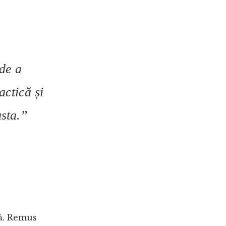
 de a
actică și
sta.”
lă. Remus