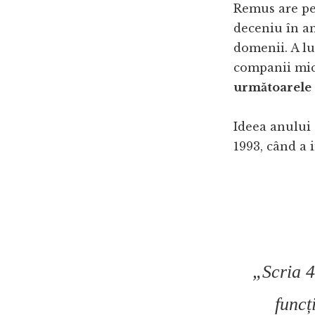
Remus are pes
deceniu în an
domenii. A lu
companii mici
următoarele 9
Ideea anului 
1993, când a 
„Scria 4
funcț