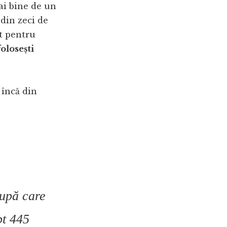
ai bine de un
din zeci de
at pentru
olosești
 încă din
după care
pt 445