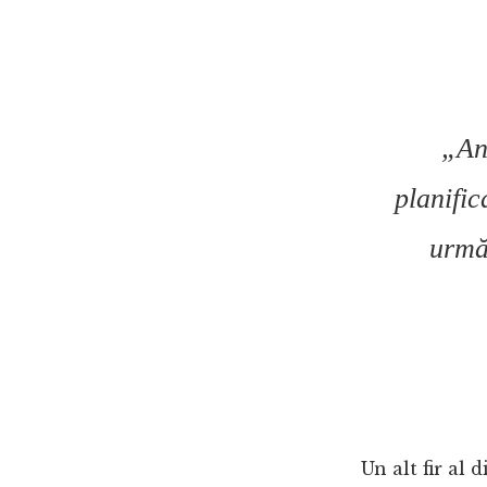
„Anu
planific
urmă
Un alt fir al 