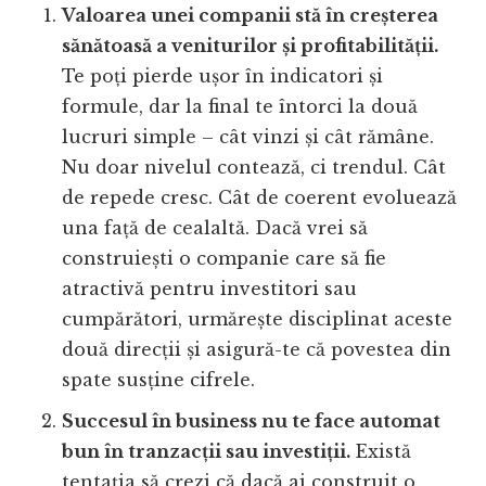
Valoarea unei companii stă în creșterea
sănătoasă a veniturilor și profitabilității.
Te poți pierde ușor în indicatori și
formule, dar la final te întorci la două
lucruri simple – cât vinzi și cât rămâne.
Nu doar nivelul contează, ci trendul. Cât
de repede cresc. Cât de coerent evoluează
una față de cealaltă. Dacă vrei să
construiești o companie care să fie
atractivă pentru investitori sau
cumpărători, urmărește disciplinat aceste
două direcții și asigură-te că povestea din
spate susține cifrele.
Succesul în business nu te face automat
bun în tranzacții sau investiții.
Există
tentația să crezi că dacă ai construit o