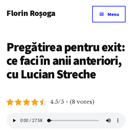
Additional
Skip
Florin Roșoga
to
menu
Menu
main
content
Pregătirea pentru exit:
ce faci în anii anteriori,
cu Lucian Streche
4.5/5 - (8 votes)