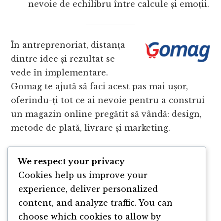
nevoie de echilibru între calcule și emoții.
În antreprenoriat, distanța
dintre idee și rezultat se
vede în implementare.
Gomag te ajută să faci acest pas mai ușor,
oferindu-ți tot ce ai nevoie pentru a construi
un magazin online pregătit să vândă: design,
metode de plată, livrare și marketing.
Peste 4500 de afaceri din România au ales
We respect your privacy
deja această platformă. Dacă vrei să duci mai
Cookies help us improve your
departe ideile din podcast, vezi cum poți
experience, deliver personalized
începe pe
www.gomag.ro
.
content, and analyze traffic. You can
choose which cookies to allow by