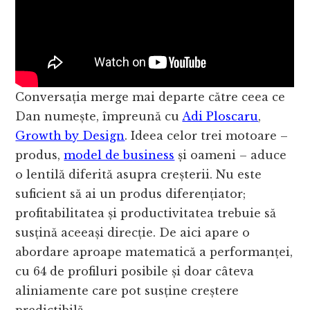
Conversația merge mai departe către ceea ce
Dan numește, împreună cu
Adi Ploscar
u
,
Growth by Design
. Ideea celor trei motoare –
produs,
model de business
și oameni – aduce
o lentilă diferită asupra creșterii. Nu este
suficient să ai un produs diferențiator;
profitabilitatea și productivitatea trebuie să
susțină aceeași direcție. De aici apare o
abordare aproape matematică a performanței,
cu 64 de profiluri posibile și doar câteva
aliniamente care pot susține creștere
predictibilă.