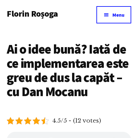
Additional
Skip
Florin Roșoga
to
menu
Menu
main
content
Ai o idee bună? Iată de
ce implementarea este
greu de dus la capăt –
cu Dan Mocanu
4.5/5 - (12 votes)