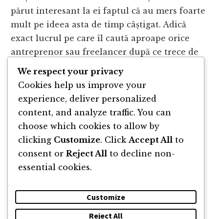
părut interesant la ei faptul că au mers foarte
mult pe ideea asta de timp câștigat. Adică
exact lucrul pe care îl caută aproape orice
antreprenor sau freelancer după ce trece de
perioada romantică de început și începe să
We respect your privacy
simtă că timpul lui se evaporă în taskuri
Cookies help us improve your
administrative.
Găsiți toate detaliile pe
experience, deliver personalized
https://librabank.ro/visa
content, and analyze traffic. You can
choose which cookies to allow by
clicking
Customize
. Click
Accept All
to
consent or
Reject All
to decline non-
essential cookies.
Customize
Reject All