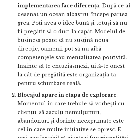
implementarea face diferența
. După ce ai
desenat un ocean albastru, începe partea
grea. Poți avea o idee bună și totuși să nu
fii pregătit să o duci la capăt. Modelul de
business poate să nu susțină noua
direcție, oamenii pot să nu aibă
competențele sau mentalitatea potrivită.
Înainte să te entuziasmezi, uită-te onest
la cât de pregătită este organizația ta
pentru schimbare reală.
Blocajul apare în etapa de explorare
.
Momentul în care trebuie să vorbești cu
clienții, să asculți nemulțumiri,
abandonuri și dorințe neexprimate este
cel în care multe inițiative se opresc. E
mai confortabil să ajustezi funcționalități