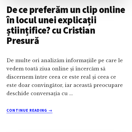
De ce preferăm un clip online
în locul unei explicații
științifice? cu Cristian
Presură
De multe ori analizăm informațiile pe care le
vedem toată ziua online și încercăm să
discernem între ceea ce este real și ceea ce
este doar convingător, iar această preocupare
deschide conversația cu …
ABOUT
CONTINUE READING
→
DE
CE
PREFERĂM