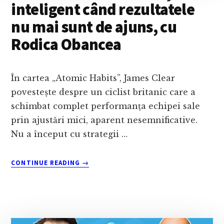
inteligent când rezultatele
nu mai sunt de ajuns, cu
Rodica Obancea
În cartea „Atomic Habits”, James Clear
povestește despre un ciclist britanic care a
schimbat complet performanța echipei sale
prin ajustări mici, aparent nesemnificative.
Nu a început cu strategii …
ABOUT
CONTINUE READING
→
CE
ÎNSEAMNĂ
SĂ
MUNCEȘTI
INTELIGENT