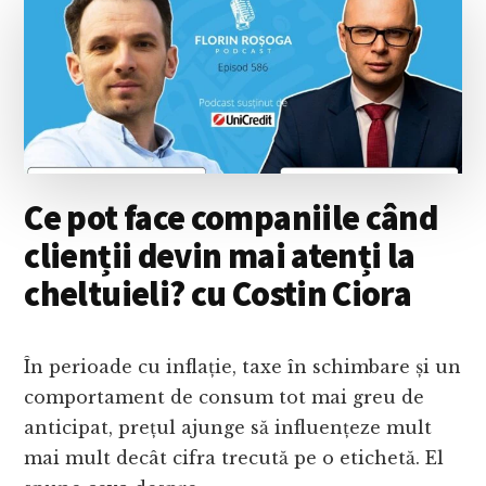
CÂND
REZULTATELE
NU
MAI
SUNT
DE
AJUNS,
CU
RODICA
Ce pot face companiile când
OBANCEA
clienții devin mai atenți la
cheltuieli? cu Costin Ciora
În perioade cu inflație, taxe în schimbare și un
comportament de consum tot mai greu de
anticipat, prețul ajunge să influențeze mult
mai mult decât cifra trecută pe o etichetă. El