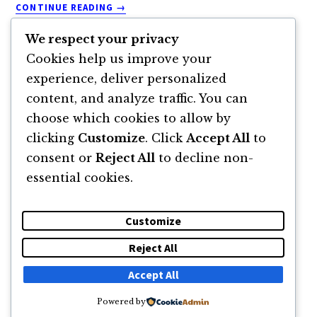
ABOUT
CONTINUE READING
→
CUM
AJUNGEM
We respect your privacy
SĂ
Cookies help us improve your
CREDEM
experience, deliver personalized
CĂ
Interim
CEILALȚI
content, and analyze traffic. You can
Page
Page
Page
Page
Go
1
2
3
…
153
Next Page »
GREȘESC
pages
choose which cookies to allow by
to
ȘI
omitted
clicking
Customize
. Click
Accept All
to
DOAR
consent or
Reject All
to decline non-
NOI
AVEM
essential cookies.
DREPTATE?
CU
Customize
RADU
ATANASIU
Reject All
DESPRE
NEWSLETTER
CĂUTARE
CONTACT
Accept All
Powered by
© 2011 -2026 TOATE DREPTURILE REZERVATE FLORIN ROȘOGA