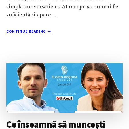
simpla conversație cu AI începe să nu mai fie
suficientă și apare …
ABOUT
CONTINUE READING
→
CE
ÎNSEAMNĂ
SĂ
LUCREZI
CU
AI,
NU
DOAR
SĂ
FOLOSEȘTI
CHAT-
UL?
CU
CRISTIAN
Ce înseamnă să muncești
MEZEI