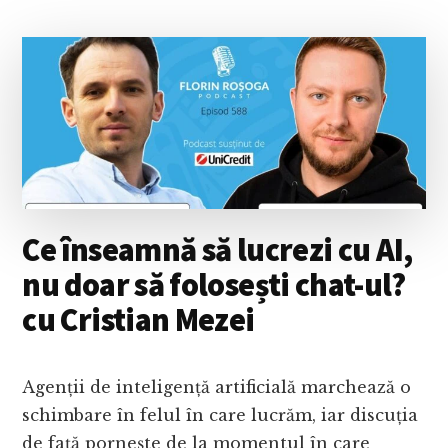
UN
CLIP
ONLINE
ÎN
LOCUL
UNEI
EXPLICAȚII
ȘTIINȚIFICE?
CU
CRISTIAN
PRESURĂ
Ce înseamnă să lucrezi cu AI,
nu doar să folosești chat-ul?
cu Cristian Mezei
Agenții de inteligență artificială marchează o
schimbare în felul în care lucrăm, iar discuția
de față pornește de la momentul în care