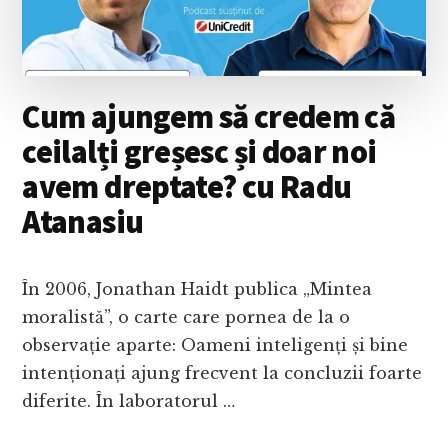
EMOȚIILE?
CU
CĂTĂLIN
MEȘTER
Cum ajungem să credem că
ceilalți greșesc și doar noi
avem dreptate? cu Radu
Atanasiu
În 2006, Jonathan Haidt publica „Mintea
moralistă”, o carte care pornea de la o
observație aparte: Oameni inteligenți și bine
intenționați ajung frecvent la concluzii foarte
diferite. În laboratorul …