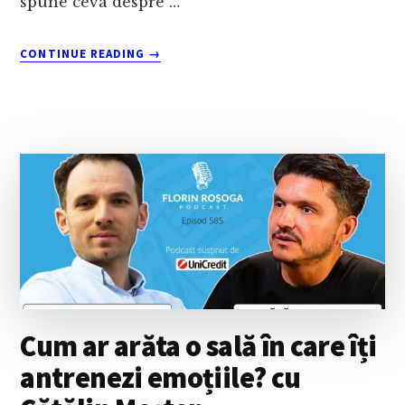
spune ceva despre …
ABOUT
CONTINUE READING
→
CE
POT
FACE
COMPANIILE
CÂND
CLIENȚII
DEVIN
MAI
ATENȚI
LA
CHELTUIELI?
CU
COSTIN
CIORA
Cum ar arăta o sală în care îți
antrenezi emoțiile? cu