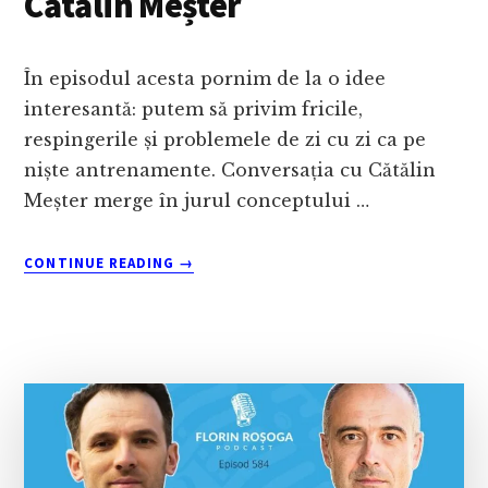
Cătălin Meșter
În episodul acesta pornim de la o idee
interesantă: putem să privim fricile,
respingerile și problemele de zi cu zi ca pe
niște antrenamente. Conversația cu Cătălin
Meșter merge în jurul conceptului …
ABOUT
CONTINUE READING
→
CUM
AR
ARĂTA
O
SALĂ
ÎN
CARE
ÎȚI
ANTRENEZI