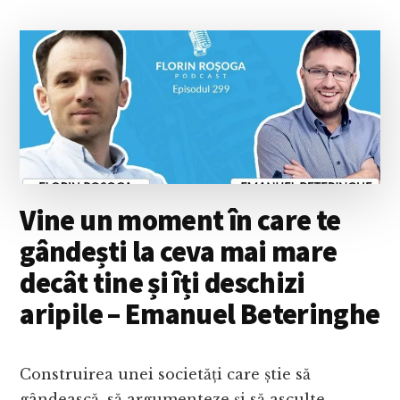
CUM
CREEZI
MESAJE
CARE
AJUNG
LA
INIMA
AUDIENȚEI
TALE?
Vine un moment în care te
gândești la ceva mai mare
decât tine și îți deschizi
aripile – Emanuel Beteringhe
Construirea unei societăți care știe să
gândească, să argumenteze și să asculte