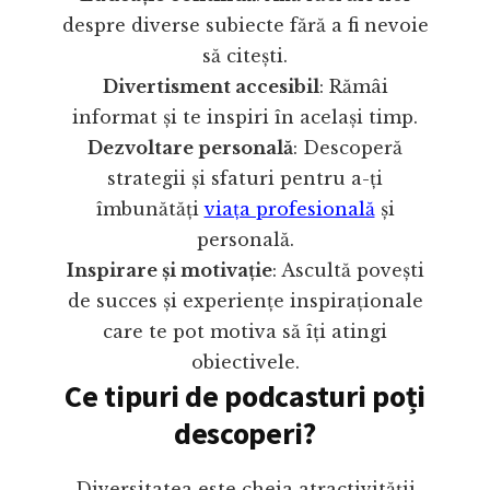
despre diverse subiecte fără a fi nevoie
să citești.
Divertisment accesibil
: Rămâi
informat și te inspiri în același timp.
Dezvoltare personală
: Descoperă
strategii și sfaturi pentru a-ți
îmbunătăți
viața profesională
și
personală.
Inspirare și motivație
: Ascultă povești
de succes și experiențe inspiraționale
care te pot motiva să îți atingi
obiectivele.
Ce tipuri de podcasturi poți
descoperi?
Diversitatea este cheia atractivității