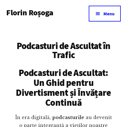
Additional
Skip
Florin Roșoga
to
menu
Menu
main
content
Podcasturi de Ascultat în
Trafic
Podcasturi de Ascultat:
Un Ghid pentru
Divertisment și Învățare
Continuă
În era digitală,
podcasturile
au devenit
o parte integrantă a vieților noastre