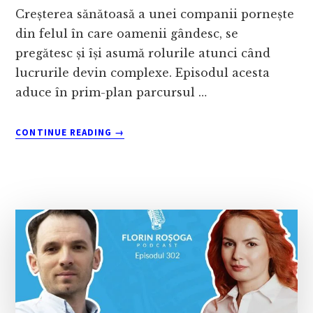
Creșterea sănătoasă a unei companii pornește
din felul în care oamenii gândesc, se
pregătesc și își asumă rolurile atunci când
lucrurile devin complexe. Episodul acesta
aduce în prim-plan parcursul …
ABOUT
CONTINUE READING
→
RELAȚIILE
PROFESIONALE
CRESC
LENT
ȘI
SE
POT
PIERDE
RAPID
–
CU
MIHAI