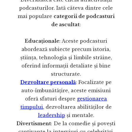
podcasturilor. Iată câteva dintre cele
mai populare
categorii de podcasturi
de ascultat
:
Educaționale
: Aceste podcasturi
abordează subiecte precum istoria,
știința, tehnologia și limbile străine,
oferind informații detaliate și bine
structurate.
Dezvoltare personală
: Focalizate pe
auto-îmbunătățire, aceste emisiuni
oferă sfaturi despre
gestionarea
timpului
, dezvoltarea abilităților de
leadership
și mentale.
Divertisment
: De la comedie și povești
captivante la interviuri cu celebrități,