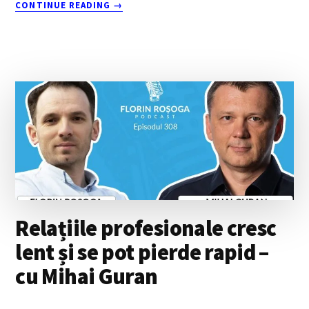
ABOUT
CONTINUE READING
→
STRĂDUIEȘTE-
TE
SĂ
FII
TOT
MAI
BUN
ÎN
CEEA
CE
FACI
–
BOGDAN
PISMICENCO
Relațiile profesionale cresc
lent și se pot pierde rapid –
cu Mihai Guran