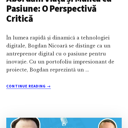
Pasiune: O Perspectivă
Critică
În lumea rapidă și dinamică a tehnologiei
digitale, Bogdan Nicoară se distinge ca un
antreprenor digital cu o pasiune pentru
inovație. Cu un portofoliu impresionant de
proiecte, Bogdan reprezintă un …
ABOUT
CONTINUE READING
→
DE
CE
EȘUĂM
DACĂ
NU
ABORDĂM