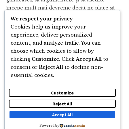
începe mult mai devreme decât ne place să
credem. În acest episod, conversația se duce
We respect your privacy
spre educație ca infrastructură …
Cookies help us improve your
experience, deliver personalized
ABOUT
CONTINUE READING
→
content, and analyze traffic. You can
VINE
choose which cookies to allow by
UN
MOMENT
clicking
Customize
. Click
Accept All
to
ÎN
consent or
Reject All
to decline non-
CARE
essential cookies.
TE
Page
Page
Page
Page
Go
1
2
3
4
Next Page »
GÂNDEȘTI
to
LA
Customize
CEVA
MAI
Reject All
MARE
DESPRE
NEWSLETTER
CĂUTARE
CONTACT
Accept All
DECÂT
TINE
Powered by
© 2011 -2026 TOATE DREPTURILE REZERVATE FLORIN ROȘOGA
ȘI