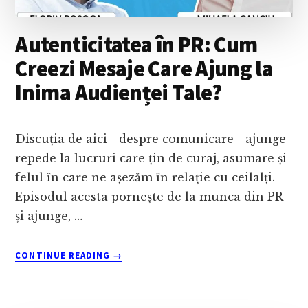
GURAN
Autenticitatea în PR: Cum
Creezi Mesaje Care Ajung la
Inima Audienței Tale?
Discuția de aici - despre comunicare - ajunge
repede la lucruri care țin de curaj, asumare și
felul în care ne așezăm în relație cu ceilalți.
Episodul acesta pornește de la munca din PR
și ajunge, …
ABOUT
CONTINUE READING
→
AUTENTICITATEA
ÎN
PR: