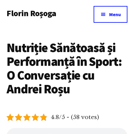
Additional
Skip
Florin Roșoga
to
menu
Menu
main
content
Nutriție Sănătoasă și
Performanță în Sport:
O Conversație cu
Andrei Roșu
4.8/5 - (58 votes)