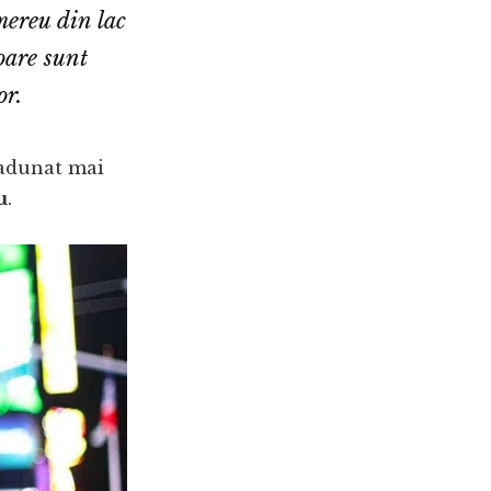
ereu din lac
oare sunt
or.
 adunat mai
u
.