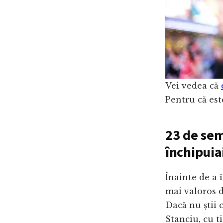
Vei vedea că
Pentru că est
23 de sem
închipuia
Înainte de a
mai valoros de
Dacă nu știi 
Stanciu, cu t