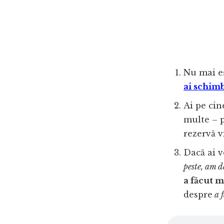
Nu mai eș
ai schimb
Ai pe cin
multe – 
rezervă v
Dacă ai v
peste, am d
a făcut m
despre
a f