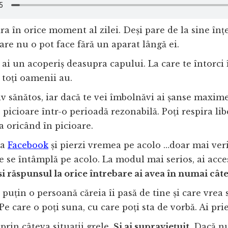
ira în orice moment al zilei. Deși pare de la sine înțe
re nu o pot face fără un aparat lângă ei.
, ai un acoperiș deasupra capului. La care te întorci 
 toți oamenii au.
tiv sănătos, iar dacă te vei îmbolnăvi ai șanse maxim
 picioare într-o perioadă rezonabilă. Poți respira libe
ca oricând în picioare.
la
Facebook
și pierzi vremea pe acolo …doar mai veri
e se întâmplă pe acolo. La modul mai serios, ai acce
si răspunsul la orice întrebare ai avea în numai cât
l puțin o persoană căreia îi pasă de tine și care vrea
 Pe care o poți suna, cu care poți sta de vorbă. Ai pri
 prin câteva situații grele.
Și ai supraviețuit.
Dacă nu