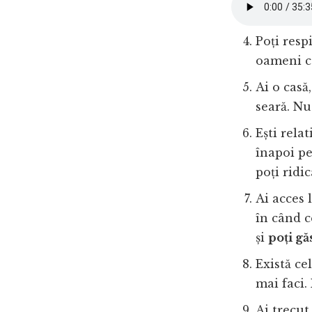
Poți resp
oameni ca
Ai o casă
seară. Nu
Ești rela
înapoi pe
poți ridi
Ai acces 
în când c
și
poți gă
Există ce
mai faci.
Ai trecut