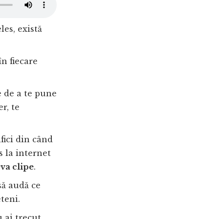
les, există
în fiecare
e de a te pune
r, te
fici din când
s la internet
eva clipe
.
 să audă ce
eteni.
 ai trecut