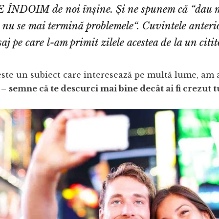
NDOIM de noi înșine. Și ne spunem că “
dau m
ă nu se mai termină problemele
“. Cuvintele anteri
j pe care l-am primit zilele acestea de la un citit
este un subiect care interesează pe multă lume, am
i –
semne că te descurci mai bine decât ai fi crezut t