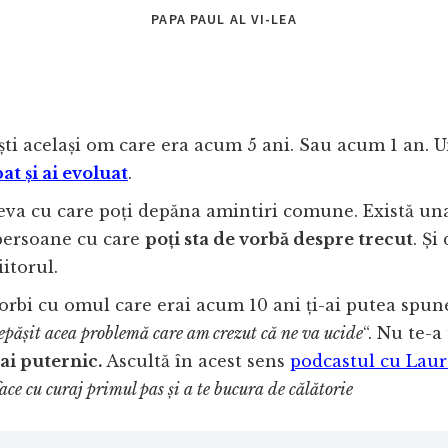
PAPA PAUL AL VI-LEA
ti același om care era acum 5 ani. Sau acum 1 an.
at și ai evoluat
.
eva cu care poți depăna amintiri comune. Există un
persoane cu care
poți sta de vorbă despre trecut
. Și
iitorul.
orbi cu omul care erai acum 10 ani ți-ai putea spun
epășit acea problemă care am crezut că ne va ucide
“. Nu te-a
ai puternic.
Ascultă în acest sens
podcastul cu Laur
ace cu curaj primul pas și a te bucura de călătorie