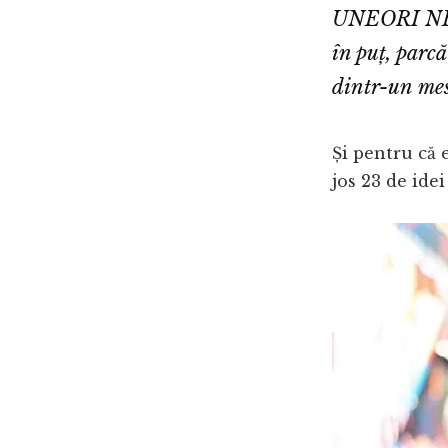
UNEORI NE Î
în puț, parc
dintr-un mesa
Și pentru că 
jos 23 de ide