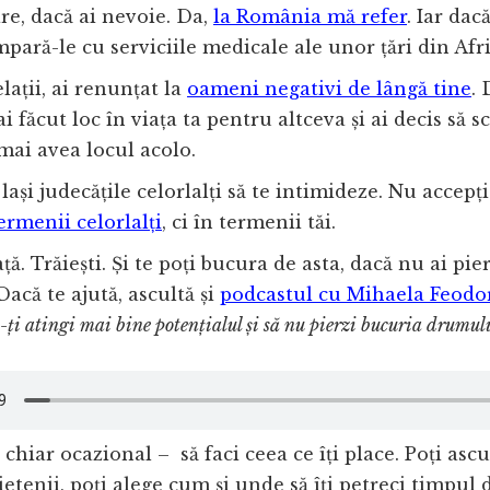
e, dacă ai nevoie. Da,
la România mă refer
. Iar dacă
mpară-le cu serviciile medicale ale unor țări din Afri
elații, ai renunțat la
oameni negativi de lângă tine
. 
ai făcut loc în viața ta pentru altceva și ai decis să 
 mai avea locul acolo.
 lași judecățile celorlalți să te intimideze. Nu accepț
termenii celorlalți
, ci în termenii tăi.
ață. Trăiești. Și te poți bucura de asta, dacă nu ai pi
Dacă te ajută, ascultă și
podcastul cu Mihaela Feodo
-ți atingi mai bine potențialul și să nu pierzi bucuria drumul
 chiar ocazional – să faci ceea ce îți place. Poți asc
rietenii, poți alege cum și unde să îți petreci timpul 