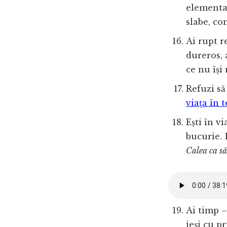
elementar
slabe, co
Ai rupt r
dureros, 
ce nu își
Refuzi să
viața în 
Ești în vi
bucurie. 
Calea ca să
Ai timp –
ieși cu p