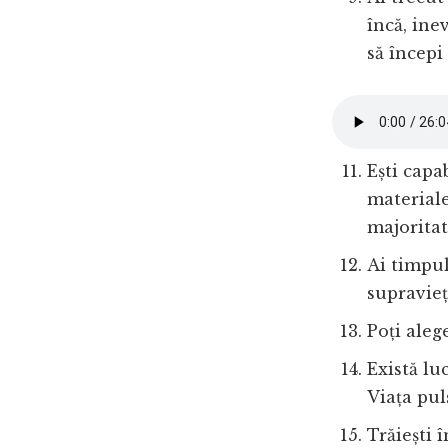
încă, ine
să începi
Ești capab
materiale
majoritat
Ai timpul
supravieț
Poți aleg
Există luc
Viața pul
Trăiești î