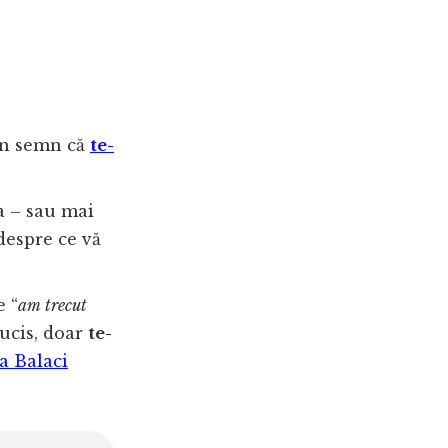
 Un semn că
te-
a – sau mai
 despre ce vă
e “
am trecut
 ucis, doar
te-
a Balaci