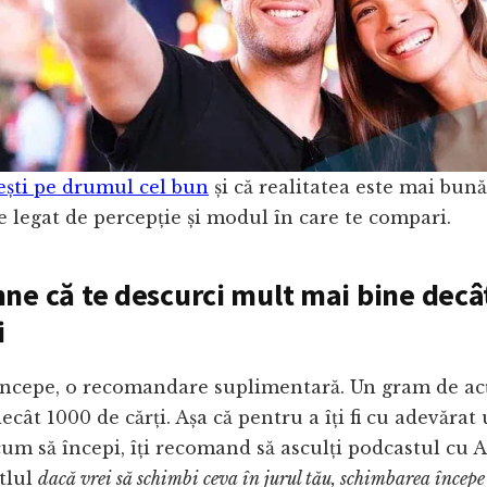
ești pe drumul cel bun
și că realitatea este mai bună
e legat de percepție și modul în care te compari.
ne că te descurci mult mai bine decât
i
 începe, o recomandare suplimentară. Un gram de ac
cât 1000 de cărți. Așa că pentru a îți fi cu adevărat u
cum să începi, îți recomand să asculți podcastul cu 
itlul
dacă vrei să schimbi ceva în jurul tău, schimbarea încep