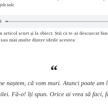
țele tale
:
 articol scurt și la obiect. Știi că te-ai descurcat bi
sau mai multe dintre ideile acestea:
ne naștem, că vom muri. Atunci poate am înc
ilei. Fă-o! îți spun. Orice ai vrea să faci,