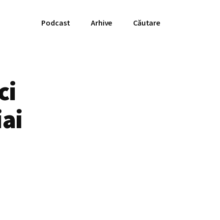
Podcast
Arhive
Căutare
ci
iai