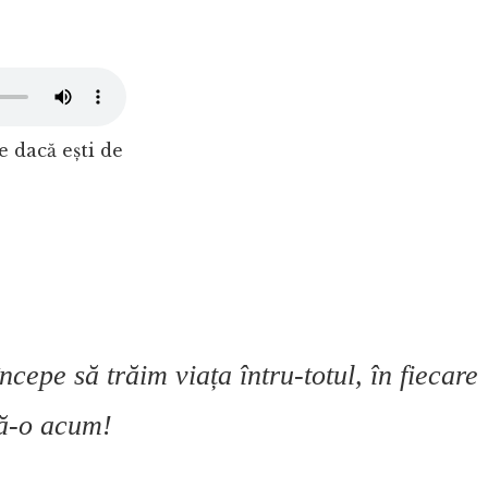
ne dacă ești de
epe să trăim viața întru-totul, în fiecare
 fă-o acum!