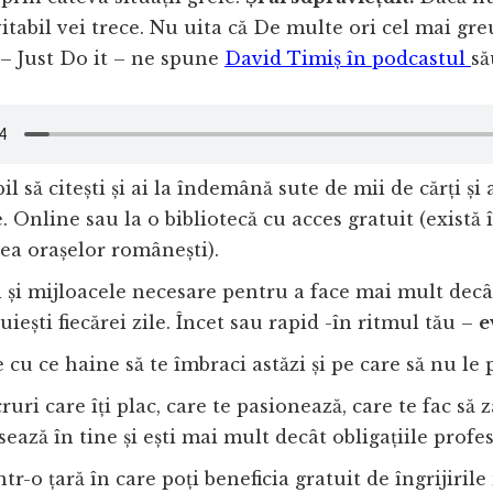
vitabil vei trece. Nu uita că De multe ori cel mai gre
 – Just Do it – ne spune
David Timiș în podcastul
să
il să citești și ai la îndemână sute de mii de cărți și 
. Online sau la o bibliotecă cu acces gratuit (există 
ea orașelor românești).
 și mijloacele necesare pentru a face mai mult decâ
uiești fiecărei zile. Încet sau rapid -în ritmul tău –
e
e cu ce haine să te îmbraci astăzi și pe care să nu le p
ruri care îți plac, care te pasionează, care te fac să 
sează în tine și ești mai mult decât obligațiile profe
ntr-o țară în care poți beneficia gratuit de îngrijiril