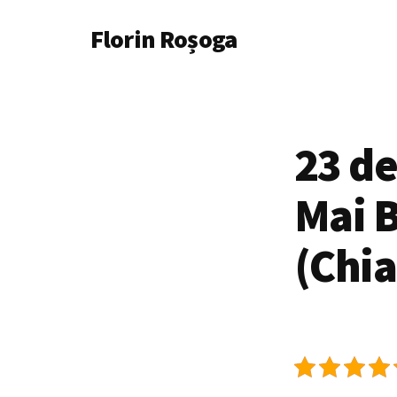
Additional
Skip
Florin Roșoga
to
menu
main
content
23 de
Mai B
(Chia