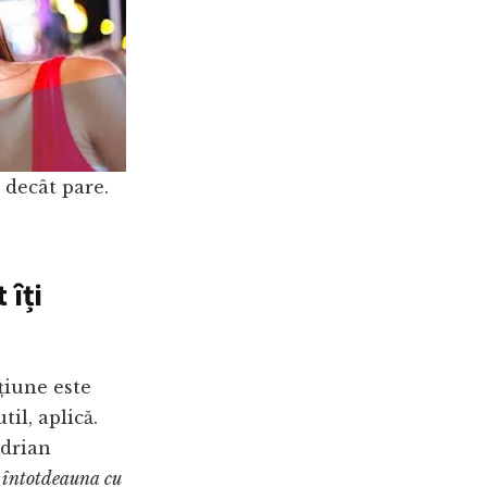
 decât pare.
 îți
țiune este
til, aplică.
Adrian
e întotdeauna cu