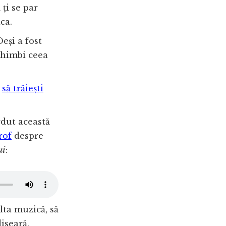
 ți se par
ca.
Deși a fost
schimbi ceea
i
să trăiești
erdut această
rof
despre
ui
:
ulta muzică, să
diseară.