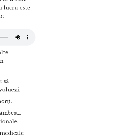
u lucru este
u:
alte
în
t să
voluezi
.
orți.
zâmbești.
sionale.
e medicale