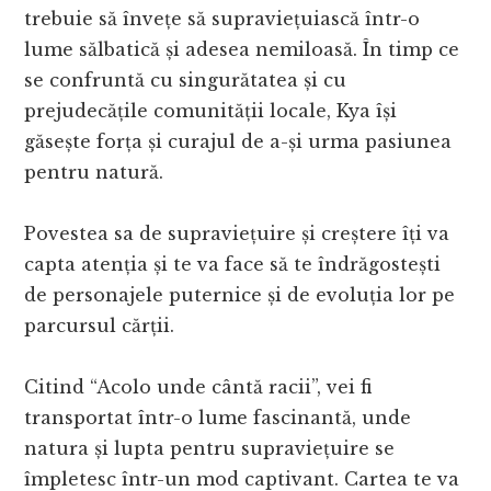
trebuie să învețe să supraviețuiască într-o
lume sălbatică și adesea nemiloasă. În timp ce
se confruntă cu singurătatea și cu
prejudecățile comunității locale, Kya își
găsește forța și curajul de a-și urma pasiunea
pentru natură.
Povestea sa de supraviețuire și creștere îți va
capta atenția și te va face să te îndrăgostești
de personajele puternice și de evoluția lor pe
parcursul cărții.
Citind “Acolo unde cântă racii”, vei fi
transportat într-o lume fascinantă, unde
natura și lupta pentru supraviețuire se
împletesc într-un mod captivant. Cartea te va