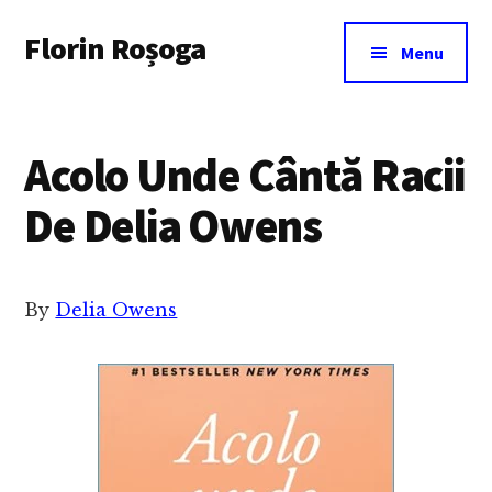
Additional
Skip
Florin Roșoga
to
menu
Menu
main
content
Acolo Unde Cântă Racii
De Delia Owens
By
Delia Owens