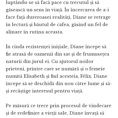
luptându-se să facă pace cu trecutul și să
găsească un sens în viață. În încercarea de a-i
face față dureroasei realități, Diane se retrage
în lectură și băutul de cafea, găsind un fel de
alinare în rutina aceasta.
În ciuda rezistenței inițiale, Diane începe să
fie atrasă de oamenii din sat și de frumusețea
naturii din jurul ei. Cu ajutorul noilor
prieteni, printre care se numără și o femeie
numită Elisabeth și fiul acesteia, Félix, Diane
începe să se deschidă din nou către lume și să-
și recâștige interesul pentru viață.
Pe măsură ce trece prin procesul de vindecare
și de redefinire a vieții sale, Diane învață să