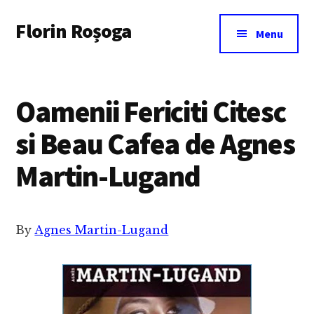
Additional
Skip
Florin Roșoga
to
menu
Menu
main
content
Oamenii Fericiti Citesc
si Beau Cafea de Agnes
Martin-Lugand
By
Agnes Martin-Lugand