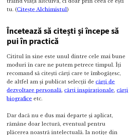
trăind viața altcuiva, ci doar prin ceea ce ești
tu. (
Citește Alchimistul
)
Încetează să citești și începe să
pui în practică
Cititul în sine este unul dintre cele mai bune
moduri în care ne putem petrece timpul. Îți
recomand să citești cărți care te îmbogățesc,
de altfel am și publicat selecții de
cărți de
dezvoltare personală
,
cărți inspiraționale
,
cărți
biografice
etc.
Dar dacă nu e dus mai departe și aplicat,
rămâne doar lectură, eventual pentru
plăcerea noastră intelectuală. Ia notițe din