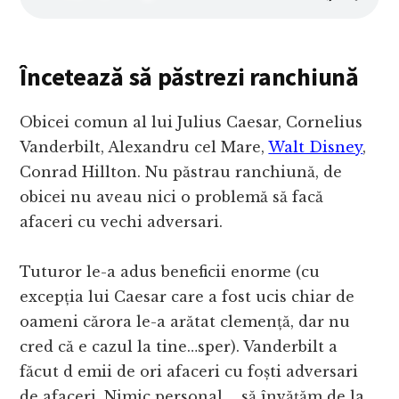
Încetează să păstrezi ranchiună
Obicei comun al lui Julius Caesar, Cornelius
Vanderbilt, Alexandru cel Mare,
Walt Disney
,
Conrad Hillton. Nu păstrau ranchiună, de
obicei nu aveau nici o problemă să facă
afaceri cu vechi adversari.
Tuturor le-a adus beneficii enorme (cu
excepția lui Caesar care a fost ucis chiar de
oameni cărora le-a arătat clemență, dar nu
cred că e cazul la tine…sper). Vanderbilt a
făcut d emii de ori afaceri cu foști adversari
de afaceri. Nimic personal…. să învățăm de la