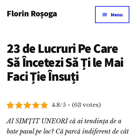
Additional
Skip
Florin Roșoga
to
menu
Menu
main
content
23 de Lucruri Pe Care
Să Încetezi Să Ți le Mai
Faci Ție Însuți
4.8/5 - (63 votes)
AI SIMȚIT UNEORI că ai tendința de a
bate pasul pe loc? Că parcă indiferent de cât