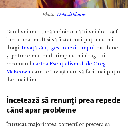
Photo:
Depositphotos
Când vei muri, mă îndoiesc că îți vei dori să fi
lucrat mai mult și să fi stat mai puțin cu cei
dragi.
Învață să îți gestionezi timpul
mai bine
și petrece mai mult timp cu cei dragi. Îți
recomand
cartea Esențialismul, de Greg
McKeown
care te învață cum să faci mai puțin,
dar mai bine.
Încetează să renunți prea repede
când apar probleme
Întrucât majoritatea oamenilor preferă să