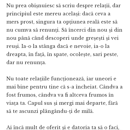
Nu prea obișnuiesc să scriu despre relații, dar
principiul este mereu același: dacă ceva a
mers prost, singura ta opțiunea reală este să
nu cumva să renunți. Să încerci din nou și din
nou până când descoperi unde greșești și vei
reuși. Ia-o la stânga dacă e nevoie, ia-o la
dreapta, în față, în spate, ocolește, sari peste,
dar nu renunța.
Nu toate relațiile funcționează, iar uneori e
mai bine pentru tine că s-a încheiat. Cândva a
fost frumos, cândva va fi altceva frumos în
viața ta. Capul sus și mergi mai departe, fără
să te ascunzi plângându-ți de milă.
Ai încă mult de oferit și e datoria ta să o faci,