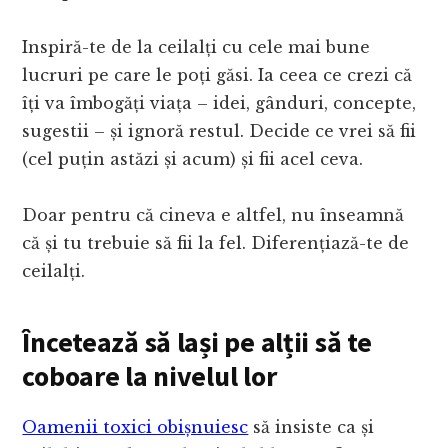
Inspiră-te de la ceilalți cu cele mai bune
lucruri pe care le poți găsi. Ia ceea ce crezi că
îți va îmbogăți viața – idei, gânduri, concepte,
sugestii – și ignoră restul. Decide ce vrei să fii
(cel puțin astăzi și acum) și fii acel ceva.
Doar pentru că cineva e altfel, nu înseamnă
că și tu trebuie să fii la fel. Diferențiază-te de
ceilalți.
Încetează să lași pe alții să te
coboare la nivelul lor
Oamenii toxici obișnuiesc
să insiste ca și