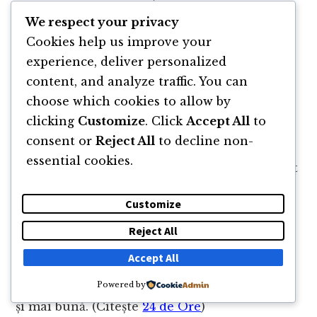
chiar dacă uneori mai doare.
We respect your privacy
Cookies help us improve your
Încetează să te explici în fața
experience, deliver personalized
content, and analyze traffic. You can
unor oameni care nu contează
choose which cookies to allow by
pentru tine
clicking
Customize
. Click
Accept All
to
consent or
Reject All
to decline non-
Și de fapt în fața tuturor. Asumă-ți
essential cookies.
responsabilitatea când greșești, corectează cât
mai bine posibil, iar mai departe mergi fără
Customize
regrete.
Reject All
Nu e nevoie să te explici când trăiești astfel
Accept All
încât ești cea mai bună versiune a ta de azi,
Powered by
lucrând ca versiunea care vei fi mâine să fie
și mai bună. (Citește
24 de Ore
)