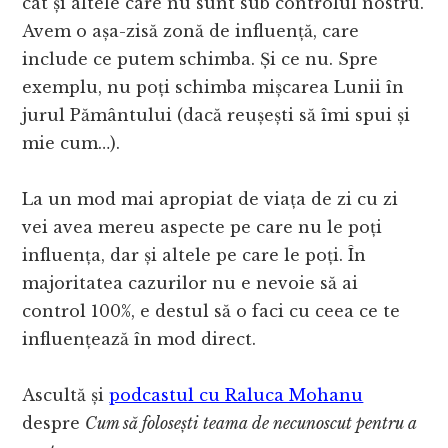
cât și altele care nu sunt sub controlul nostru.
Avem o așa-zisă zonă de influență, care
include ce putem schimba. Și ce nu. Spre
exemplu, nu poți schimba mișcarea Lunii în
jurul Pământului (dacă reușești să îmi spui și
mie cum…).
La un mod mai apropiat de viața de zi cu zi
vei avea mereu aspecte pe care nu le poți
influența, dar și altele pe care le poți. În
majoritatea cazurilor nu e nevoie să ai
control 100%, e destul să o faci cu ceea ce te
influențează în mod direct.
Ascultă și
podcastul cu Raluca Mohanu
despre
Cum să folosești teama de necunoscut pentru a