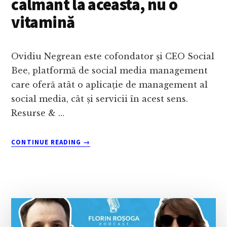
calmant la aceasta, nu o
CURAJ
OAMENILOR
vitamină
SĂ
ÎNCERCE
Ovidiu Negrean este cofondator și CEO Social
Bee, platformă de social media management
care oferă atât o aplicație de management al
social media, cât și servicii în acest sens.
Resurse & …
ABOUT
CONTINUE READING
→
PODCAST
349
OVIDIU
NEGREAN:
GĂSEȘTE
O
DURERE