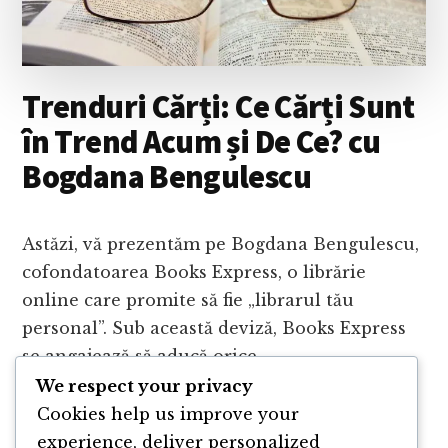
Trenduri Cărți: Ce Cărți Sunt
în Trend Acum și De Ce? cu
Bogdana Bengulescu
Astăzi, vă prezentăm pe Bogdana Bengulescu,
cofondatoarea Books Express, o librărie
online care promite să fie „librarul tău
personal”. Sub această deviză, Books Express
se angajează să aducă orice …
We respect your privacy
ABOUT
Cookies help us improve your
CONTINUE READING
→
TRENDURI
experience, deliver personalized