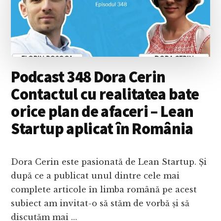
ȘI
OFERĂ
UN
CALMANT
LA
ACEASTA,
NU
Podcast 348 Dora Cerin
O
VITAMINĂ
Contactul cu realitatea bate
orice plan de afaceri – Lean
Startup aplicat în România
Dora Cerin este pasionată de Lean Startup. Și
după ce a publicat unul dintre cele mai
complete articole în limba română pe acest
subiect am invitat-o să stăm de vorbă și să
discutăm mai …