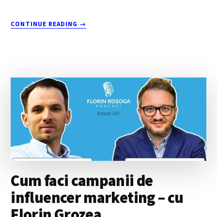
ABOUT
CONTINUE READING
→
PODCAST
348
DORA
CERIN
CONTACTUL
CU
REALITATEA
BATE
ORICE
PLAN
DE
AFACERI
–
LEAN
Cum faci campanii de
STARTUP
APLICAT
influencer marketing – cu
ÎN
Florin Grozea
ROMÂNIA