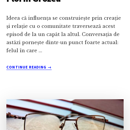
Ideea că influența se construiește prin creație
și relație cu o comunitate traversează acest
episod de la un capăt la altul. Conversația de
astăzi pornește dintr-un punct foarte actual:
felul în care …
ABOUT
CONTINUE READING
→
CUM
FACI
CAMPANII
DE
INFLUENCER
MARKETING
–
CU
FLORIN
GROZEA