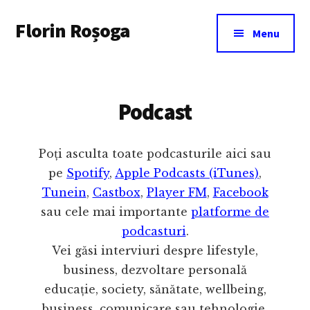
Additional
Skip
Florin Roșoga
to
menu
Menu
main
content
Podcast
Poți asculta toate podcasturile aici sau
pe
Spotify
,
Apple Podcasts (iTunes)
,
Tunein
,
Castbox
,
Player FM
,
Facebook
sau cele mai importante
platforme de
podcasturi
.
Vei găsi interviuri despre lifestyle,
business, dezvoltare personală
educație, society, sănătate, wellbeing,
business, comunicare sau tehnologie.