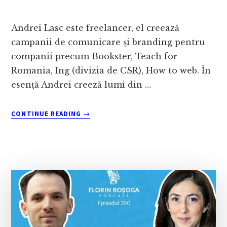
Andrei Lasc este freelancer, el creează
campanii de comunicare și branding pentru
companii precum Bookster, Teach for
Romania, Ing (divizia de CSR), How to web. În
esență Andrei creeză lumi din …
ABOUT
CONTINUE READING
→
PODCAST
351
ANDREI
LASC:
GÂNDURILE
ÎȚI
CREEAZĂ
REALITATEA,
ESTE
OK