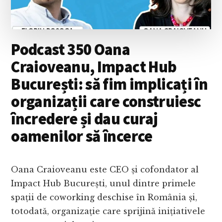
SĂ
AI
VISE
ÎNDRĂZNEȚE
Podcast 350 Oana
DACĂ
TE
Craioveanu, Impact Hub
ȘI
București: să fim implicați în
OCUPI
DE
organizații care construiesc
ELE
încredere și dau curaj
oamenilor să încerce
Oana Craioveanu este CEO și cofondator al
Impact Hub București, unul dintre primele
spații de coworking deschise în România și,
totodată, organizație care sprijină inițiativele