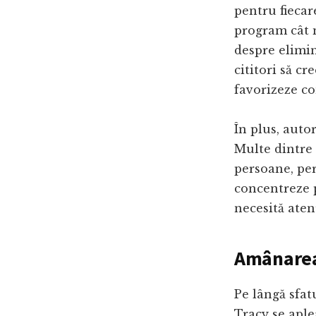
pentru fiecar
program cât m
despre elimin
cititori să c
favorizeze co
În plus, auto
Multe dintre s
persoane, per
concentreze p
necesită atenț
Amânarea
Pe lângă sfat
Tracy se aple