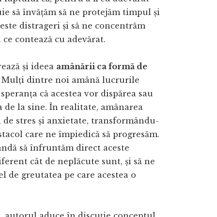
buie să învățăm să ne protejăm timpul și
este distrageri și să ne concentrăm
 ce contează cu adevărat.
ează și ideea
amânării ca formă de
. Mulți dintre noi amână lucrurile
 speranța că acestea vor dispărea sau
a de la sine. În realitate, amânarea
l de stres și anxietate, transformându-
stacol care ne împiedică să progresăm.
ndă să înfruntăm direct aceste
iferent cât de neplăcute sunt, și să ne
el de greutatea pe care acestea o
 autorul aduce în discuție conceptul