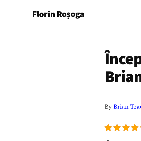
Additional
Skip
Florin Roșoga
to
menu
main
content
Încep
Brian
By
Brian Tra