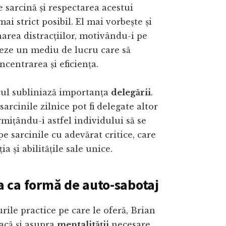
e sarcină și respectarea acestui
ai strict posibil. El mai vorbește și
area distracțiilor, motivându-i pe
reeze un mediu de lucru care să
ncentrarea și eficiența.
rul subliniază importanța
delegării
.
arcinile zilnice pot fi delegate altor
mițându-i astfel individului să se
e sarcinile cu adevărat critice, care
ia și abilitățile sale unice.
 ca formă de auto-sabotaj
urile practice pe care le oferă, Brian
acă și asupra
mentalității
necesare