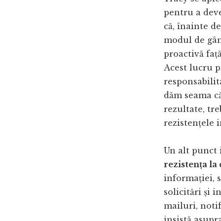
pentru a deve
că, înainte d
modul de gân
proactivă faț
Acest lucru 
responsabilit
dăm seama că,
rezultate, tr
rezistențele 
Un alt punct 
rezistența la
informației,
solicitări și 
mailuri, notif
insistă asupr