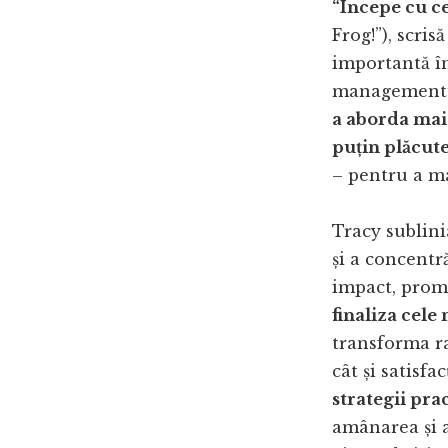
“Începe cu ce
Frog!”), scris
importantă în
managementul
a aborda mai 
puțin plăcute
– pentru a ma
Tracy sublini
și a concentr
impact, prom
finaliza cele 
transforma ra
cât și satisfa
strategii prac
amânarea și a