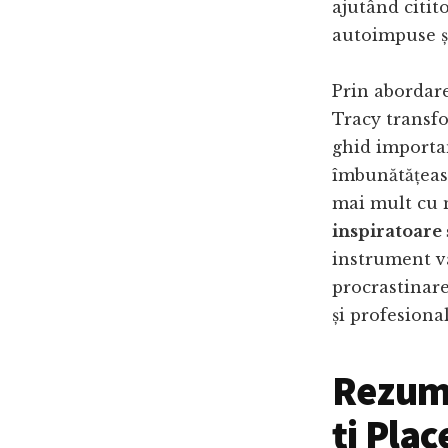
ajutând citito
autoimpuse și
Prin abordare
Tracy transfo
ghid importan
îmbunătățeasc
mai mult cu m
inspiratoare
instrument v
procrastinare
și profesional
Rezuma
ți Plac