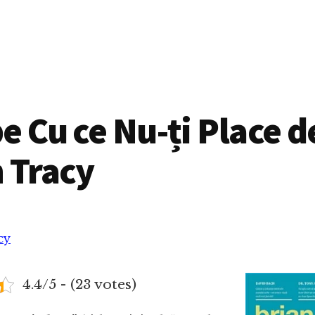
e Cu ce Nu-ți Place d
 Tracy
cy
4.4/5 - (23 votes)