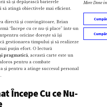
rii să-și depășească barierele
More Done in
 să atingă obiectivele mai eficient.
Cumpără
a directă și convingătoare, Brian
rmă “Începe cu ce nu-ți place” într-un
Cumpăr
tpentru oricine dorește să își
ă gestionarea timpului și să realizeze
ai puțin efort. O lectură
 și pragmatică
, această carte este un
aloros pentru a combate
a și pentru a atinge succesul personal
.
t Începe Cu ce Nu-
e