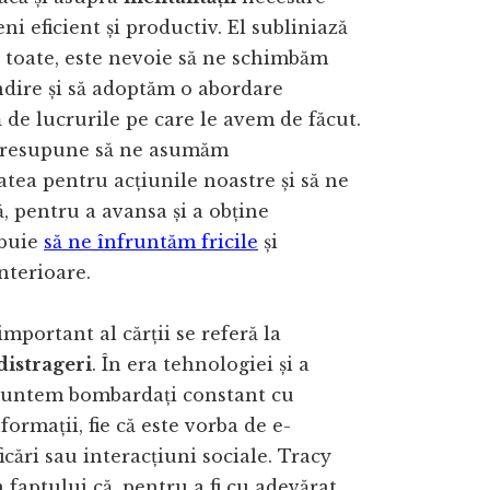
ni eficient și productiv. El subliniază
e toate, este nevoie să ne schimbăm
dire și să adoptăm o abordare
ă de lucrurile pe care le avem de făcut.
presupune să ne asumăm
atea pentru acțiunile noastre și să ne
 pentru a avansa și a obține
ebuie
să ne înfruntăm fricile
și
interioare.
important al cărții se referă la
 distrageri
. În era tehnologiei și a
 suntem bombardați constant cu
informații, fie că este vorba de e-
icări sau interacțiuni sociale. Tracy
a faptului că, pentru a fi cu adevărat