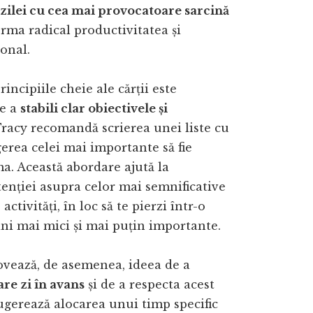
zilei cu cea mai provocatoare sarcină
rma radical productivitatea și
onal.
incipiile cheie ale cărții este
de a
stabili clar obiectivele și
Tracy recomandă scrierea unei liste cu
egerea celei mai importante să fie
ma. Această abordare ajută la
tenției asupra celor mai semnificative
activități, în loc să te pierzi într-o
ni mai mici și mai puțin importante.
vează, de asemenea, ideea de a
are zi în avans
și de a respecta acest
ugerează alocarea unui timp specific