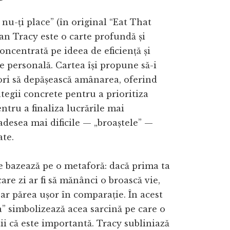
 nu-ți place” (în original “Eat That
ian Tracy este o carte profundă și
oncentrată pe ideea de eficiență și
e personală. Cartea își propune să-i
tori să depășească amânarea, oferind
ategii concrete pentru a prioritiza
entru a finaliza lucrările mai
adesea mai dificile — „broaștele” —
ate.
 se bazează pe o metaforă: dacă prima ta
care zi ar fi să mănânci o broască vie,
i-ar părea ușor în comparație. În acest
a” simbolizează acea sarcină pe care o
tii că este importantă. Tracy subliniază