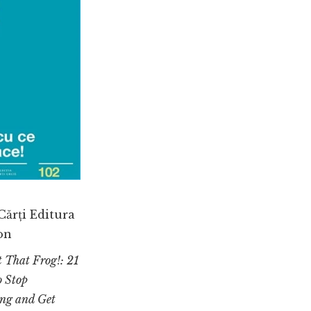
Cărți Editura
ton
 That Frog!: 21
o Stop
ing and Get