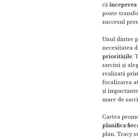
că
începerea 
poate transfo
succesul pers
Unul dintre pr
necesitatea 
prioritățile
. 
sarcini și al
realizată pri
focalizarea a
și impactante 
mare de sarci
Cartea promo
planifica fiec
plan. Tracy s