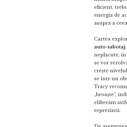
eficient, tre
energia de ac
asupra a ceea
Cartea explor
auto-sabotaj
neplăcute, în
se vor rezolv
crește nivelu
se într-un ob
Tracy recoma
„broaște”, ind
eliberăm astf
reprezintă.
De asemenea,