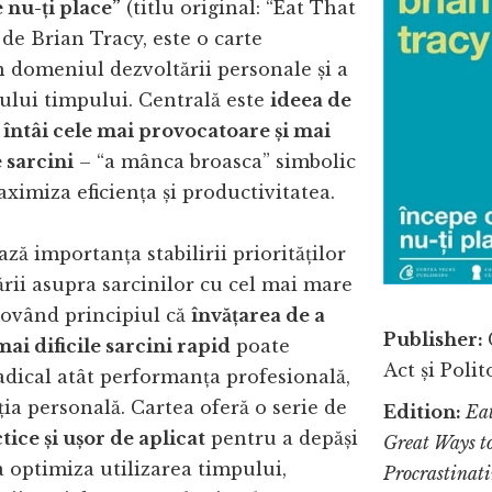
 nu-ți place”
(titlu original: “Eat That
ă de Brian Tracy, este o carte
 domeniul dezvoltării personale și a
ui timpului. Centrală este
ideea de
întâi cele mai provocatoare și mai
 sarcini
– “a mânca broasca” simbolic
ximiza eficiența și productivitatea.
ază importanța stabilirii priorităților
ării asupra sarcinilor cu cel mai mare
ovând principiul că
învățarea de a
Publisher:
mai dificile sarcini rapid
poate
Act și Poli
dical atât performanța profesională,
cția personală. Cartea oferă o serie de
Edition:
Eat
tice și ușor de aplicat
pentru a depăși
Great Ways t
 optimiza utilizarea timpului,
Procrastinat