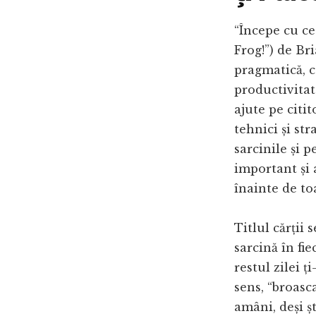
“Începe cu ce
Frog!”) de Br
pragmatică, c
productivitat
ajute pe citi
tehnici și str
sarcinile și p
important și 
înainte de to
Titlul cărții
sarcină în fie
restul zilei ț
sens, “broasc
amâni, deși ș