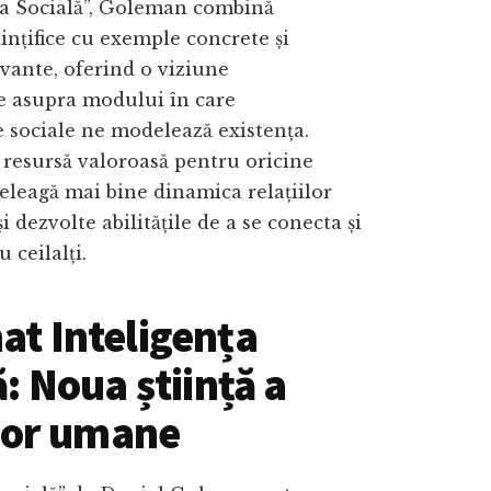
nța Socială”, Goleman combină
iințifice cu exemple concrete și
evante, oferind o viziune
e asupra modului în care
e sociale ne modelează existența.
 resursă valoroasă pentru oricine
țeleagă mai bine dinamica relațiilor
i dezvolte abilitățile de a se conecta și
 ceilalți.
t Inteligența
: Noua știință a
ilor umane