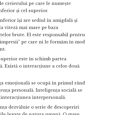
ale creierului pe care le numește
ferior și cel superior.
ferior își are sediul în amigdală și
la viteză mai mare pe baza
elor brute. El este responsabil pentru
impresii” pe care ni le formăm în mod
nt.
uperior este în schimb partea
ă. Există o interacțiune a celor două
ța emoțională se ocupă în primul rând
gența personală. Inteligența socială se
interacțiunea interpersonală.
nța dezvăluie o serie de descoperiri
ile legate de natura umană. O mare