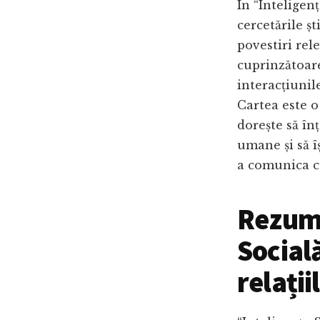
În “Intelige
cercetările șt
povestiri rel
cuprinzătoar
interacțiunil
Cartea este o
dorește să în
umane și să îș
a comunica cu
Rezuma
Socială
relați