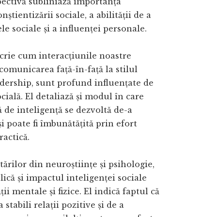
pectivă subliniază importanța
nștientizării sociale, a abilității de a
le sociale și a influenței personale.
rie cum interacțiunile noastre
 comunicarea față-în-față la stilul
dership, sunt profund influențate de
cială. El detaliază și modul în care
 de inteligență se dezvoltă de-a
și poate fi îmbunătățită prin efort
ractică.
tărilor din neuroștiințe și psihologie,
că și impactul inteligenței sociale
ii mentale și fizice. El indică faptul că
a stabili relații pozitive și de a