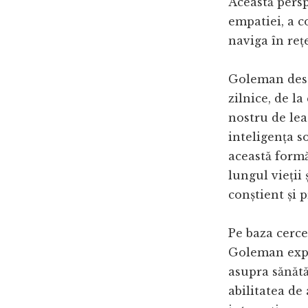
Această pers
empatiei, a co
naviga în rețe
Goleman desc
zilnice, de la
nostru de lea
inteligența so
această formă
lungul vieții 
conștient și p
Pe baza cerce
Goleman expli
asupra sănătăț
abilitatea de 