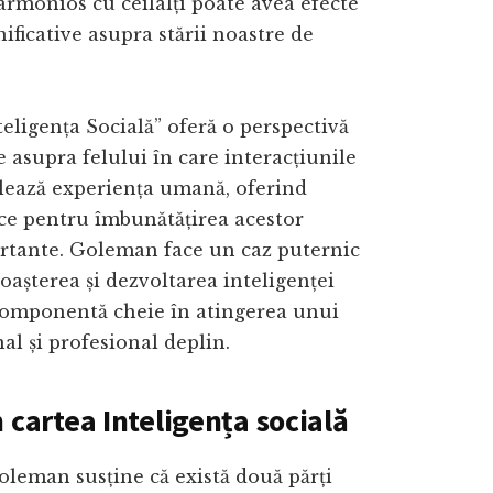
armonios cu ceilalți poate avea efecte
ificative asupra stării noastre de
nteligența Socială” oferă o perspectivă
 asupra felului în care interacțiunile
lează experiența umană, oferind
ce pentru îmbunătățirea acestor
ortante. Goleman face un caz puternic
așterea și dezvoltarea inteligenței
 componentă cheie în atingerea unui
al și profesional deplin.
n cartea Inteligența socială
leman susține că există două părți