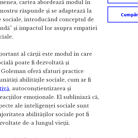
emenea, cartea abordează modul în
 nostru răspunde și se adaptează la
Cumpăr
e sociale, introducând conceptul de
ndă” și impactul lor asupra empatiei
ciale.
ortant al cărții este modul în care
cială poate fi dezvoltată și
 Goleman oferă sfaturi practice
ătăți abilitățile sociale, cum ar fi
tivă
, autoconștientizarea și
eacțiilor emoționale. El subliniază că,
pecte ale inteligenței sociale sunt
oritatea abilităților sociale pot fi
zvoltate de-a lungul vieții.