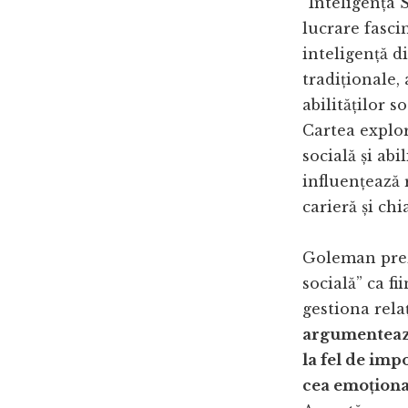
“Inteligența 
lucrare fasci
inteligență di
tradiționale,
abilităților s
Cartea explo
socială și abi
influențează 
carieră și ch
Goleman prez
socială” ca fi
gestiona rela
argumentează
la fel de imp
cea emoțional