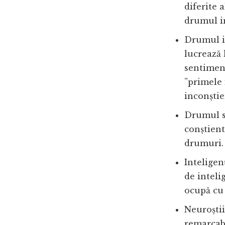
diferite 
drumul in
Drumul in
lucrează 
sentiment
”primele 
inconștie
Drumul s
conștient
drumuri.
Inteligen
de inteli
ocupă cu 
Neuroștii
remarcab