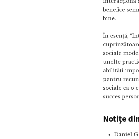
interacționa 
benefice semn
bine.
În esență, “I
cuprinzătoare
sociale mode
unelte practi
abilități imp
pentru recuno
sociale ca o
succes person
Notițe di
Daniel Go