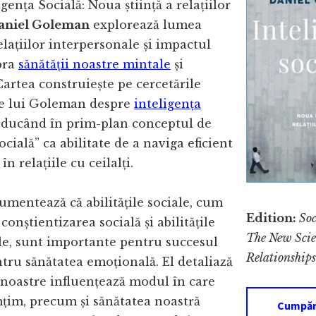
gența Socială: Noua știință a relațiilor
aniel Goleman
explorează lumea
lațiilor interpersonale și impactul
pra
sănătății noastre mintale
și
artea construiește pe cercetările
le lui Goleman despre
inteligența
 aducând în prim-plan conceptul de
ocială” ca abilitate de a naviga eficient
în relațiile cu ceilalți.
mentează că abilitățile sociale, cum
Edition:
Soc
 conștientizarea socială și abilitățile
The New Sci
le, sunt importante pentru succesul
Relationships
entru sănătatea emoțională. El detaliază
 noastre influențează modul în care
țim, precum și sănătatea noastră
Cumpără