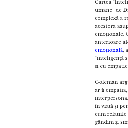
Cartea “Inteli
umane” de
D
complexă a re
acestora asu
emoționale. C
anterioare a
emoțională
,
“inteligență s
și cu empatie 
Goleman argu
ar fi empatia,
interpersona
în viață și p
cum relațiile
gândim și sim