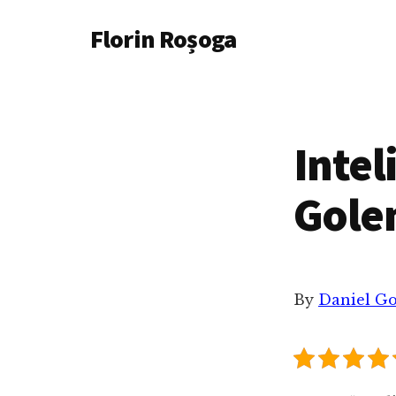
Additional
Skip
Florin Roșoga
to
menu
main
content
Intel
Gole
By
Daniel G