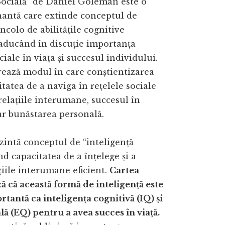
Socială” de Daniel Goleman este o
nantă care extinde conceptul de
ncolo de abilitățile cognitive
 aducând în discuție importanța
ociale în viața și succesul individului.
rează modul în care conștientizarea
litatea de a naviga în rețelele sociale
relațiile interumane, succesul în
iar bunăstarea personală.
intă conceptul de “inteligență
ind capacitatea de a înțelege și a
țiile interumane eficient.
Cartea
 că această formă de inteligență este
ortantă ca inteligența cognitivă (IQ) și
ă (EQ) pentru a avea succes în viață.