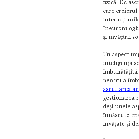
fizică. De as
care creierul
interacțiunil
“neuroni ogli
și învățării so
Un aspect imp
inteligența so
îmbunătățită.
pentru a îmbun
ascultarea ac
gestionarea r
deși unele as
înnăscute, maj
învățate și de