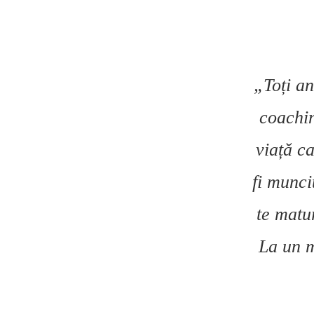
„Toți an
coachin
viață ca
fi muncit
te matur
La un m