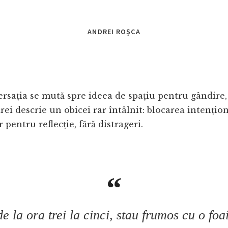
ANDREI ROȘCA
ersația se mută spre ideea de spațiu pentru gândire, 
ei descrie un obicei rar întâlnit: blocarea intențio
pentru reflecție, fără distrageri.
e la ora trei la cinci, stau frumos cu o foai