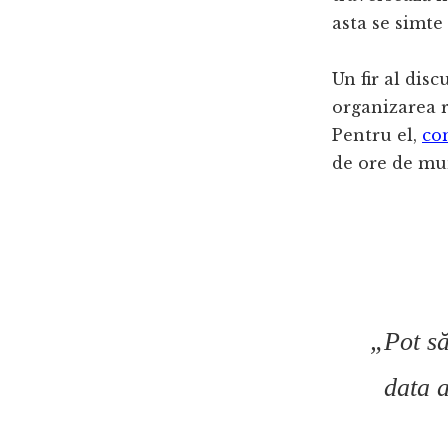
asta se simte
Un fir al disc
organizarea r
Pentru el,
co
de ore de mun
„Pot să
data a