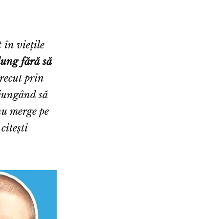
 în viețile
lung fără să
recut prin
 ajungând să
nu merge pe
citești