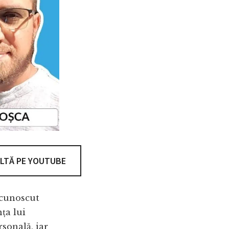
LTĂ PE YOUTUBE
 cunoscut
ța lui
sonală, iar