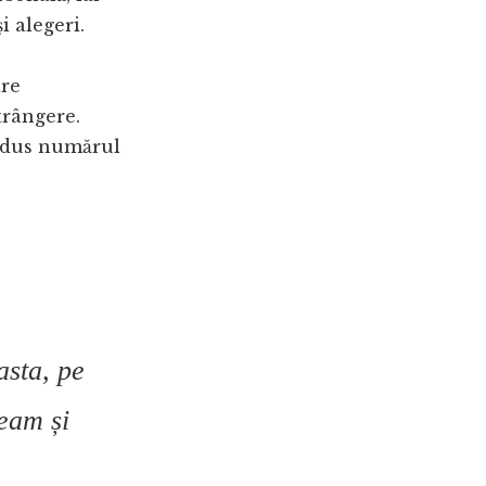
i alegeri.
are
trângere.
redus numărul
asta, pe
eam și