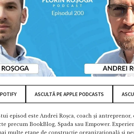
SPOTIFY
ASCULTĂ PE APPLE PODCASTS
ASCU
stui episod este Andrei Roșca, coach și antreprenor,
cte precum BookBlog, Spada sau Empower. Experien
ai multe etape de construcție organizațională și per