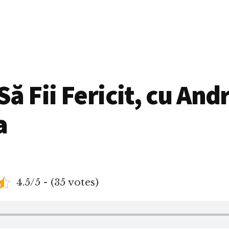
ă Fii Fericit, cu And
a
4.5/5 - (35 votes)