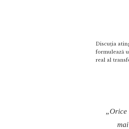
Discuția atin
formulează un
real al transf
„Orice 
mai