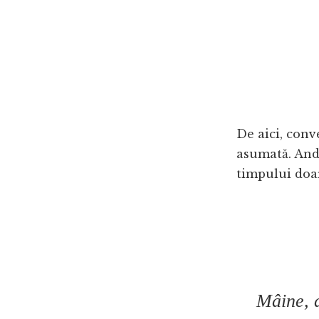
De aici, conv
asumată. Andr
timpului doar 
Mâine, d