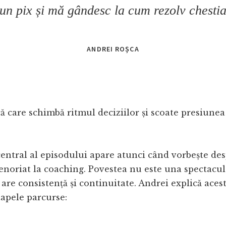
 un pix și mă gândesc la cum rezolv chestia
ANDREI ROȘCA
că care schimbă ritmul deciziilor și scoate presiunea
ntral al episodului apare atunci când vorbește desp
enoriat la coaching. Povestea nu este una spectacul
 are consistență și continuitate. Andrei explică aces
tapele parcurse: