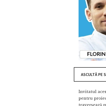
ASCULTĂ PE 
Invitatul ace
pentru proie
traversează m