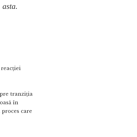
 asta.
 reacției
re tranziția
oasă în
t proces care