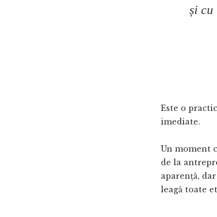
și cu
Este o practi
imediate.
Un moment ce
de la antrepr
aparență, dar
leagă toate e