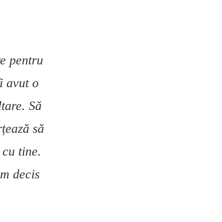
re pentru
i avut o
ltare. Să
orțează să
 cu tine.
am decis