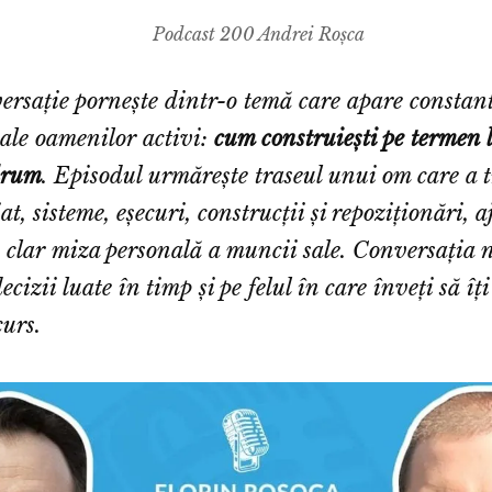
Podcast 200 Andrei Roșca
ersație pornește dintr-o temă care apare constant
 ale oamenilor activi:
cum construiești pe termen 
 drum
. Episodul urmărește traseul unui om care a t
t, sisteme, eșecuri, construcții și repoziționări,
e clar miza personală a muncii sale. Conversația 
decizii luate în timp și pe felul în care înveți să îți 
curs.