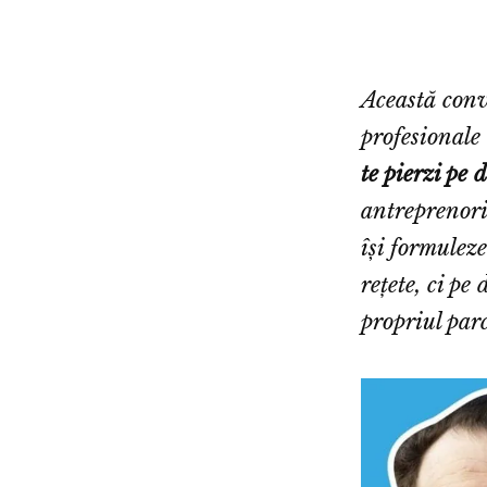
Această conv
profesionale
te pierzi pe
antreprenoria
își formulez
rețete, ci pe 
propriul par