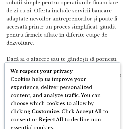
soluții simple pentru operațiunile financiare
de zi cu zi. Oferta include servicii bancare
adaptate nevoilor antreprenorilor și poate fi
accesată printr-un proces simplificat, gândit
pentru firmele aflate în diferite etape de
dezvoltare.
Dacă ai o afacere sau te gândești să pornești
una, merită să vezi detaliile ofertei, serviciile
We respect your privacy
incluse și condițiile de eligibilitate. Mai multe
Cookies help us improve your
informații despre UniCredit MicroStar sunt
experience, deliver personalized
disponibile la
https://unicredit.ro/microstar
content, and analyze traffic. You can
choose which cookies to allow by
clicking
Customize
. Click
Accept All
to
consent or
Reject All
to decline non-
essential cookies.