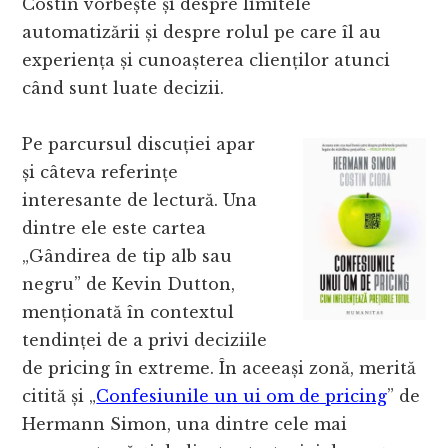
Costin vorbește și despre limitele
automatizării și despre rolul pe care îl au
experiența și cunoașterea clienților atunci
când sunt luate decizii.
Pe parcursul discuției apar
și câteva referințe
interesante de lectură. Una
dintre ele este cartea
„Gândirea de tip alb sau
negru” de Kevin Dutton,
menționată în contextul
tendinței de a privi deciziile
de pricing în extreme. În aceeași zonă, merită
citită și „
Confesiunile un ui om de pricing
” de
Hermann Simon, una dintre cele mai