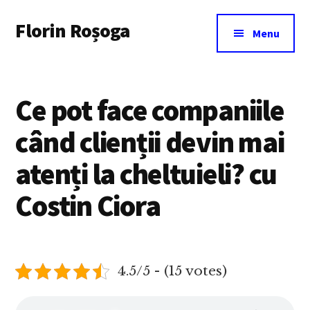
Additional
Skip
Florin Roșoga
to
menu
Menu
main
content
Ce pot face companiile
când clienții devin mai
atenți la cheltuieli? cu
Costin Ciora
4.5/5 - (15 votes)