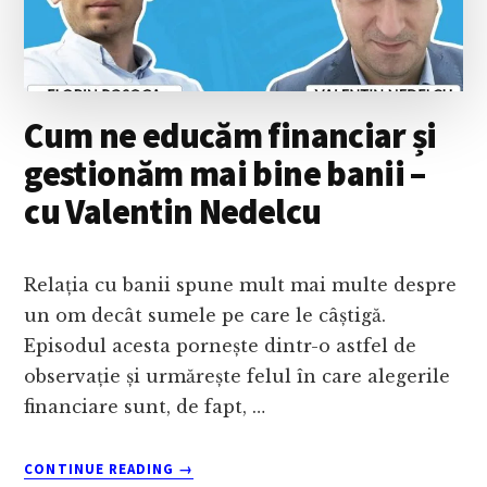
NOI
Cum ne educăm financiar și
gestionăm mai bine banii –
cu Valentin Nedelcu
Relația cu banii spune mult mai multe despre
un om decât sumele pe care le câștigă.
Episodul acesta pornește dintr-o astfel de
observație și urmărește felul în care alegerile
financiare sunt, de fapt, …
ABOUT
CONTINUE READING
→
CUM