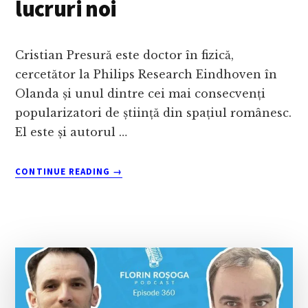
lucruri noi
Cristian Presură este doctor în fizică,
cercetător la Philips Research Eindhoven în
Olanda și unul dintre cei mai consecvenți
popularizatori de știință din spațiul românesc.
El este și autorul …
ABOUT
CONTINUE READING
→
FIZICIANUL
CRISTIAN
PRESURĂ
DESPRE
CURAJUL
DE
A
ÎNCERCA
LUCRURI