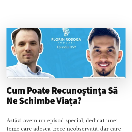
NE
EDUCĂM
FINANCIAR
ȘI
GESTIONĂM
MAI
BINE
BANII
–
CU
VALENTIN
NEDELCU
Cum Poate Recunoștința Să
Ne Schimbe Viața?
Astăzi avem un episod special, dedicat unei
teme care adesea trece neobservată, dar care