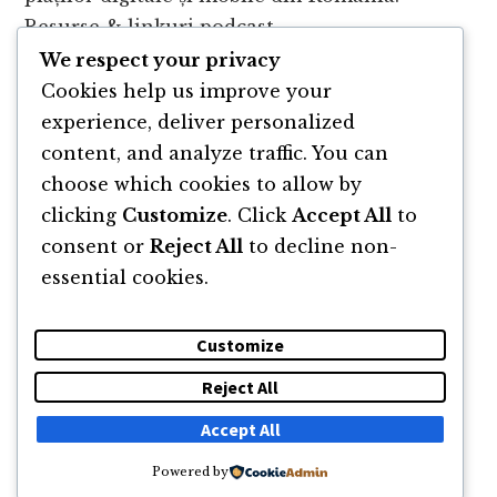
Resurse & linkuri podcast …
We respect your privacy
ABOUT
Cookies help us improve your
CONTINUE READING
→
PODCAST
experience, deliver personalized
354
content, and analyze traffic. You can
ANTONIO
ÉRAM,
choose which cookies to allow by
FONDATOR
clicking
Customize
. Click
Accept All
to
MOBILPAY:
Go
Page
Page
Page
Page
«
Previous Page
1
2
3
4
consent or
Reject All
to decline non-
RĂMÂNEȚI
to
essential cookies.
Interim
CURIOȘI,
Page
Page
Go
5
…
7
Next Page »
ÎNTOTDEAUNA
pages
to
RIDICAȚI-
omitted
Customize
VĂ
ȘI
Reject All
MERGEȚI
DESPRE
NEWSLETTER
CĂUTARE
CONTACT
MAI
Accept All
DEPARTE
Powered by
© 2011 -2026 TOATE DREPTURILE REZERVATE FLORIN ROȘOGA