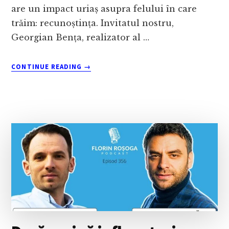
are un impact uriaș asupra felului în care
trăim: recunoștința. Invitatul nostru,
Georgian Bența, realizator al …
ABOUT
CONTINUE READING
→
CUM
POATE
RECUNOȘTINȚA
SĂ
NE
SCHIMBE
VIAȚA?