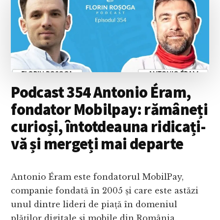
A
DĂRUI
–
CU
ANDREI
DUNUȚĂ
Podcast 354 Antonio Éram,
fondator Mobilpay: rămâneți
curioși, întotdeauna ridicați-
vă și mergeți mai departe
Antonio Éram este fondatorul MobilPay,
companie fondată în 2005 și care este astăzi
unul dintre lideri de piață în domeniul
plăților digitale și mobile din România.