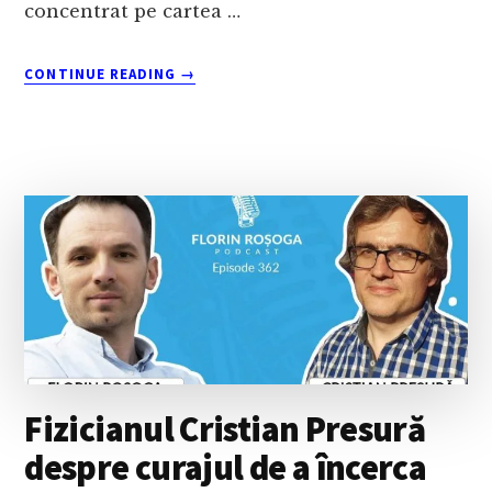
concentrat pe cartea …
ABOUT
CONTINUE READING
→
OCTAVIAN
PANTIȘ
DESPRE
PRINCIPIILE
DARK
COCKPIT
Fizicianul Cristian Presură
despre curajul de a încerca