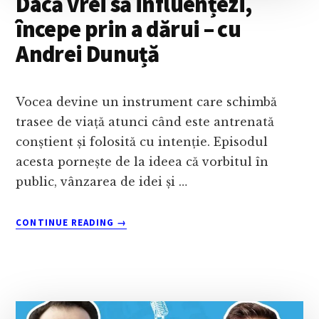
Dacă vrei să influențezi,
începe prin a dărui – cu
Andrei Dunuță
Vocea devine un instrument care schimbă
trasee de viață atunci când este antrenată
conștient și folosită cu intenție. Episodul
acesta pornește de la ideea că vorbitul în
public, vânzarea de idei și …
ABOUT
CONTINUE READING
→
DACĂ
VREI
SĂ
INFLUENȚEZI,
ÎNCEPE
PRIN