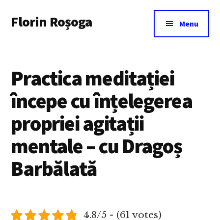
Additional
Skip
Florin Roșoga
to
menu
Menu
main
content
Practica meditației
începe cu înțelegerea
propriei agitații
mentale – cu Dragoș
Barbălată
4.8/5 - (61 votes)