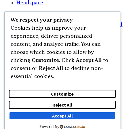
Headspace
primul podcast cu Dragoș
We respect your privacy
Meditația pentru Oameni Ocupați: Ghidul
Cookies help us improve your
Începătorului în Meditație
experience, deliver personalized
content, and analyze traffic. You can
choose which cookies to allow by
clicking
Customize
. Click
Accept All
to
consent or
Reject All
to decline non-
essential cookies.
Customize
Reject All
DESPRE
NEWSLETTER
CĂUTARE
CONTACT
Accept All
Powered by
© 2011 -2026 TOATE DREPTURILE REZERVATE FLORIN ROȘOGA