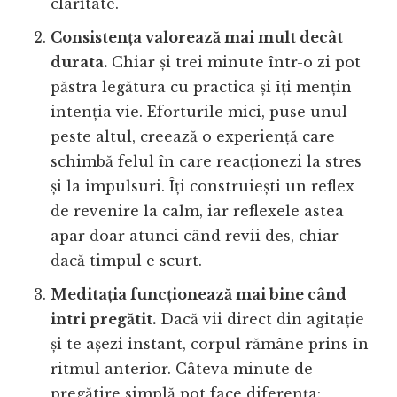
claritate.
Consistența valorează mai mult decât
durata.
Chiar și trei minute într-o zi pot
păstra legătura cu practica și îți mențin
intenția vie. Eforturile mici, puse unul
peste altul, creează o experiență care
schimbă felul în care reacționezi la stres
și la impulsuri. Îți construiești un reflex
de revenire la calm, iar reflexele astea
apar doar atunci când revii des, chiar
dacă timpul e scurt.
Meditația funcționează mai bine când
intri pregătit.
Dacă vii direct din agitație
și te așezi instant, corpul rămâne prins în
ritmul anterior. Câteva minute de
pregătire simplă pot face diferența: