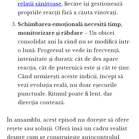
relații sănătoase
, fiecare își gestionează
propriile reacții fără a căuta vinovați.
Schimbarea emoțională necesită timp,
monitorizare și răbdare
– Un obicei
consolidat ani la rând nu se modifică într-
o lună. Progresul se vede în frecvență,
intensitate și durată: cât de des apare
reacția, cât de puternică este și cât te ține.
Când urmărești aceste indicii, începi să
vezi evoluția reală, nu doar eșecurile
punctuale. Ritmul poate fi lent, dar
direcția contează.
În ansamblu, acest episod nu dorește să ofere
rețete sau soluții. Oferă însă un cadru realist
despre cum se construiește autocontrolul,