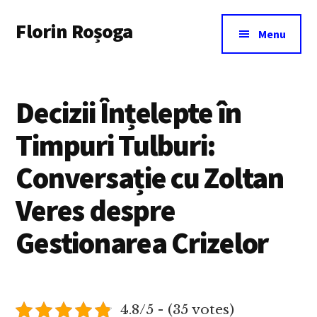
Additional
Skip
Florin Roșoga
to
menu
Menu
main
content
Decizii Înțelepte în
Timpuri Tulburi:
Conversație cu Zoltan
Veres despre
Gestionarea Crizelor
4.8/5 - (35 votes)