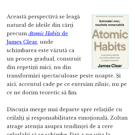
Această perspectivă se leagă
natural de ideile din cărți
precum
Atomic Habits
de
James Clear
, unde
schimbarea este văzută ca
un proces gradual, construit
din repetiții mici, nu din
transformări spectaculoase peste noapte. Și
aici, accentul cade pe ce exersăm zilnic, nu pe
ce ne dorim teoretic să fim.
Discuția merge mai departe spre relațiile cu
ceilalți și responsabilitatea emoțională. Zoltan
atrage atenția asupra tendinței de a cere
celorlalți să se schimbe, fără a ne uita la