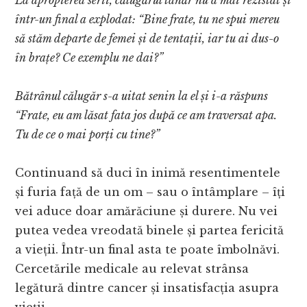
într-un final a explodat: “Bine frate, tu ne spui mereu
să stăm departe de femei și de tentații, iar tu ai dus-o
în brațe? Ce exemplu ne dai?”
Bătrânul călugăr s-a uitat senin la el și i-a răspuns
“Frate, eu am lăsat fata jos după ce am traversat apa.
Tu de ce o mai porți cu tine?”
Continuand să duci în inimă resentimentele
și furia față de un om – sau o întâmplare – îți
vei aduce doar amărăciune și durere. Nu vei
putea vedea vreodată binele și partea fericită
a vieții. Într-un final asta te poate îmbolnăvi.
Cercetările medicale au relevat strânsa
legătură dintre cancer și insatisfacția asupra
vieții.