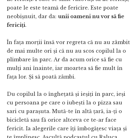
poate le este teamă de fericire. Este poate
neobișnuit, dar da:
unii oameni nu vor să fie
fericiți
.
În fața morții însă vor regreta că nu au zâmbit
de mai multe ori și că nu au scos copilul la o
plimbare în parc. Ar da acum orice să fie cu
mulți ani înainte, iar moartea să fie mult în
fața lor. Și să poată zâmbi.
Du copilul la o înghețată și ieșiți în parc, ieși
cu persoana pe care o iubești la o pizza sau
sari cu parașuta. Mută-te în altă țară, ia-ți o
bicicletă sau fă orice altceva ce te-ar face
fericit. Ia alegerile care îți îmbogățesc viața și
te împlinesc. Ascultă podcastul cu Raluca