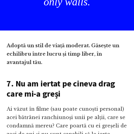
only walls.
Adoptă un stil de viață moderat. Găsește un
echilibru între lucru și timp liber, în
avantajul tău.
7. Nu am iertat pe cineva drag
care mi-a greși
Ai văzut în filme (sau poate cunoști personal)
acei bătrânei ranchiunoși unii pe alții, care se
condamnă mereu? Care poartă cu ei greșeli de
zeci de ani și nu sunt capabili să le ierte.