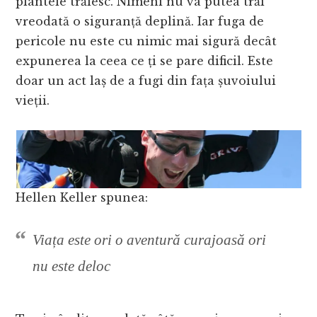
plantele trăiesc. Nimeni nu va putea trăi
vreodată o siguranță deplină. Iar fuga de
pericole nu este cu nimic mai sigură decât
expunerea la ceea ce ți se pare dificil. Este
doar un act laș de a fugi din fața șuvoiului
vieții.
Hellen Keller spunea:
Viața este ori o aventură curajoasă ori
nu este deloc