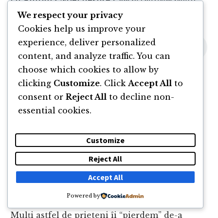
împlinite
:
We respect your privacy
Cookies help us improve your
experience, deliver personalized
content, and analyze traffic. You can
choose which cookies to allow by
clicking
Customize
. Click
Accept All
to
8. Nu am păstrat legătura cu
consent or
Reject All
to decline non-
prietenii
essential cookies.
De curând am avut plăcerea să întâlnesc un
Customize
fost coleg de școală. Nu ne mai văzusem de 16
Reject All
ani și ne-am întâlnit întâmplător pe stradă. A
fost o plăcere să stăm din nou de vorbă după
Accept All
atâta vreme și să reînnodăm vechi amintiri.
Powered by
Mulți astfel de prieteni îi “pierdem” de-a