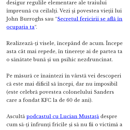
desigur regulile elementare ale traiului
împreună cu ceilalți. Vezi și povestea vieții lui
John Burroghs sau “
Secretul fericirii se află în
ocupația ta
“.
Realizează-ți visele, începând de acum. Începe
asta cât mai repede, în tinerețe ai de partea ta
o sănătate bună și un psihic nezdruncinat.
Pe măsură ce înaintezi în vârstă vei descoperi
că este mai dificil să începi, dar nu imposibil
(este celebră povestea colonelului Sanders
care a fondat KFC la de 60 de ani).
Ascultă
podcastul cu Lucian Mustață
despre
cum să-ți înfrunți fricile și să nu fii o victimă a