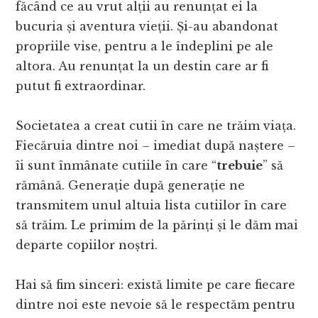
făcând ce au vrut alții au renunțat ei la
bucuria și aventura vieții. Și-au abandonat
propriile vise, pentru a le îndeplini pe ale
altora. Au renunțat la un destin care ar fi
putut fi extraordinar.
Societatea a creat cutii în care ne trăim viața.
Fiecăruia dintre noi – imediat după naștere –
îi sunt înmânate cutiile în care “
trebuie
” să
rămână. Generație după generație ne
transmitem unul altuia lista cutiilor în care
să trăim. Le primim de la părinți și le dăm mai
departe copiilor noștri.
Hai să fim sinceri: există limite pe care fiecare
dintre noi este nevoie să le respectăm pentru