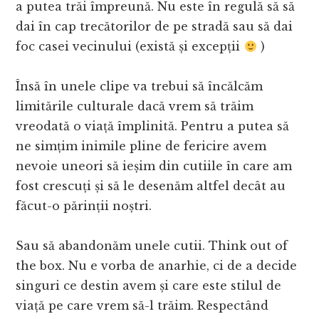
a putea trăi împreună. Nu este în regulă să să
dai în cap trecătorilor de pe stradă sau să dai
foc casei vecinului (există și excepții
)
Însă în unele clipe va trebui să încălcăm
limitările culturale dacă vrem să trăim
vreodată o viață împlinită. Pentru a putea să
ne simțim inimile pline de fericire avem
nevoie uneori să ieșim din cutiile în care am
fost crescuți și să le desenăm altfel decât au
făcut-o părinții noștri.
Sau să abandonăm unele cutii. Think out of
the box. Nu e vorba de anarhie, ci de a decide
singuri ce destin avem și care este stilul de
viață pe care vrem să-l trăim. Respectând