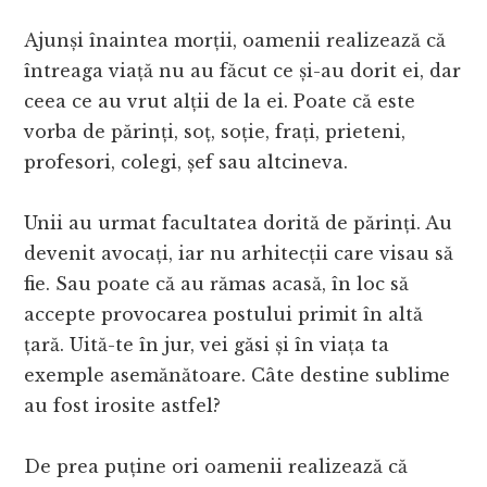
Ajunși înaintea morții, oamenii realizează că
întreaga viață nu au făcut ce și-au dorit ei, dar
ceea ce au vrut alții de la ei. Poate că este
vorba de părinți, soț, soție, frați, prieteni,
profesori, colegi, șef sau altcineva.
Unii au urmat facultatea dorită de părinți. Au
devenit avocați, iar nu arhitecții care visau să
fie. Sau poate că au rămas acasă, în loc să
accepte provocarea postului primit în altă
țară. Uită-te în jur, vei găsi și în viața ta
exemple asemănătoare. Câte destine sublime
au fost irosite astfel?
De prea puține ori oamenii realizează că