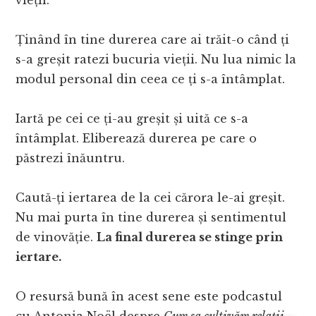
Ținând în tine durerea care ai trăit-o când ți
s-a greșit ratezi bucuria vieții. Nu lua nimic la
modul personal din ceea ce ți s-a întâmplat.
Iartă pe cei ce ți-au greșit și uită ce s-a
întâmplat. Eliberează durerea pe care o
păstrezi înăuntru.
Caută-ți iertarea de la cei cărora le-ai greșit.
Nu mai purta în tine durerea și sentimentul
de vinovăție.
La final durerea se stinge prin
iertare.
O resursă bună în acest sene este podcastul
cu Antonia Noël despre
Cum sa cultivăm relații