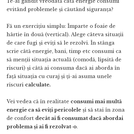
Te-ai gândit vreodată câtă energie consumi
evitând problemele și căutând siguranța?
Fă un exercițiu simplu: Împarte o foaie de
hârtie în două (vertical). Alege câteva situații
de care fugi și eviți să le rezolvi. În stânga
scrie câtă energie, bani, timp etc consumi ca
să menții situația actuală (comodă, lipsită de
riscuri) și câtă ai consuma dacă ai aborda în
față situația cu curaj și ți-ai asuma unele
riscuri
calculate.
Vei vedea că în realitate
consumi mai multă
energie ca să eviți pericolele
și să stai în zona
de confort
decât ai fi consumat dacă abordai
problema și ai fi rezolvat-o
.