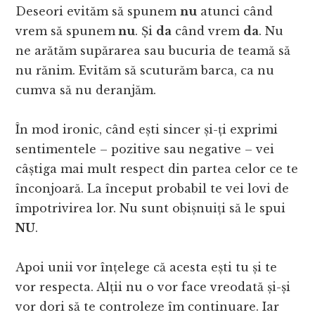
Deseori evităm să spunem
nu
atunci când
vrem să spunem
nu
. Și
da
când vrem
da
. Nu
ne arătăm supărarea sau bucuria de teamă să
nu rănim. Evităm să scuturăm barca, ca nu
cumva să nu deranjăm.
În mod ironic, când ești sincer și-ți exprimi
sentimentele – pozitive sau negative – vei
câștiga mai mult respect din partea celor ce te
înconjoară. La început probabil te vei lovi de
împotrivirea lor. Nu sunt obișnuiți să le spui
NU
.
Apoi unii vor înțelege că acesta ești tu și te
vor respecta. Alții nu o vor face vreodată și-și
vor dori să te controleze îm continuare. Iar