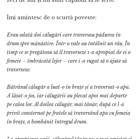
Îmi amintesc de o scurtă poveste:
Erau odată doi călugări care traversau pădurea în
drum spre mănăstire. Într-o vale au întâlnit un râu. În
timp ce se pregăteau să îl traverseze s-a apropiat de ei o
femeie – îmbrăcată lejer – care i-a rugat să o ajute să
traverseze.
Bătrânul călugăr a luat-o în brațe și a traversat-o apa.
A lăsat-o jos, iar călugării au plecat apoi mai departe
pe calea lor. Al doilea călugăr, mai tânăr, după ce l-a
privit consternat pe fratele să traversând apa cu femeia
în brațe, a bombănit întregul drum.
La apropierea serii, călugărul tânăr nu a mai rezistat și