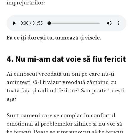
împrejurărilor:
Fă ce îți dorești tu, urmează-ți visele.
4. Nu mi-am dat voie să fiu fericit
Ai cunoscut vreodată un om pe care nu-ți
amintești să-l fi văzut vreodată zâmbind cu
toată fața și radiind fericire? Sau poate tu ești
așa?
Sunt oameni care se complac în confortul
emoțional al problemelor zilnice și nu vor să
fie fericiți. Poate se simt vinovați să fie fericiți,