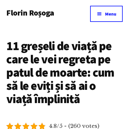
Additional
Skip
Florin Roșoga
to
menu
Menu
main
content
11 greșeli de viață pe
care le vei regreta pe
patul de moarte: cum
să le eviți și să ai o
viață împlinită
4.8/5 - (260 votes)