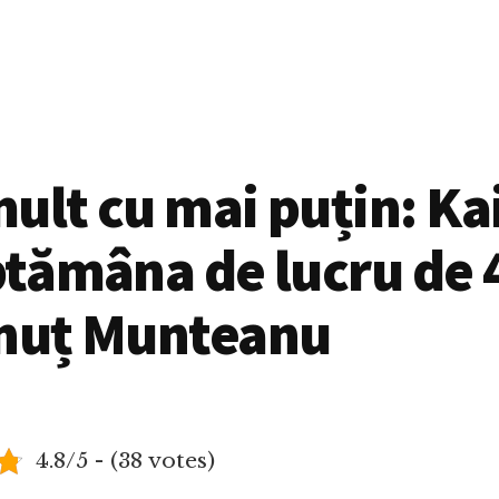
ult cu mai puțin: Ka
ptămâna de lucru de 4
onuț Munteanu
4.8/5 - (38 votes)