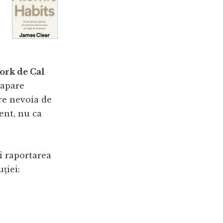
ork de Cal
 apare
re nevoia de
ent, nu ca
i raportarea
ției: