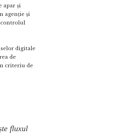
 apar și
n agenție și
 controlul
selor digitale
rea de
un criteriu de
ște fluxul