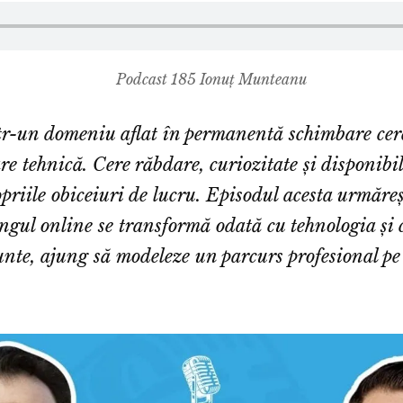
Podcast 185 Ionuț Munteanu
tr-un domeniu aflat în permanentă schimbare cer
e tehnică. Cere răbdare, curiozitate și disponibil
opriile obiceiuri de lucru. Episodul acesta urmăreș
ngul online se transformă odată cu tehnologia și 
unte, ajung să modeleze un parcurs profesional p