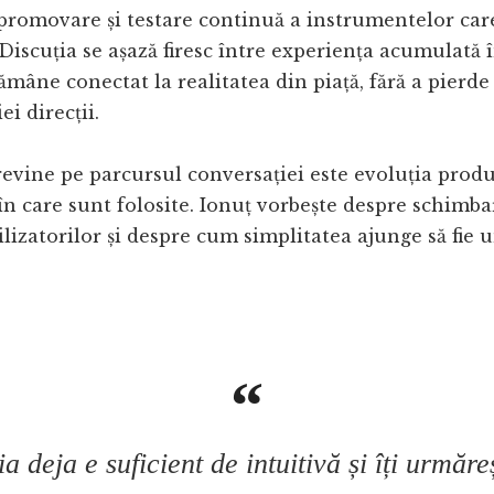
romovare și testare continuă a instrumentelor care
 Discuția se așază firesc între experiența acumulată î
ămâne conectat la realitatea din piață, fără a pierde
i direcții.
evine pe parcursul conversației este evoluția produ
în care sunt folosite. Ionuț vorbește despre schimba
tilizatorilor și despre cum simplitatea ajunge să fie 
a deja e suficient de intuitivă și îți urmăre