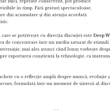
ile mici, repetate consecvent, pot produce
vizibile în timp. Fără gesturi spectaculoase,
re din acumulare și din atenția acordată
lnic.
 care se potrivește cu direcția discuției este
Deep W
eea de concentrare într-un mediu saturat de stimuli
onversație, mai ales atunci când Ionuț vorbește desp
spre raportarea conștientă la tehnologie, ca instrum
ncheie cu o reflecție amplă despre muncă, evoluție ș
arcurs, formulată într-un moment de sinteză al discu