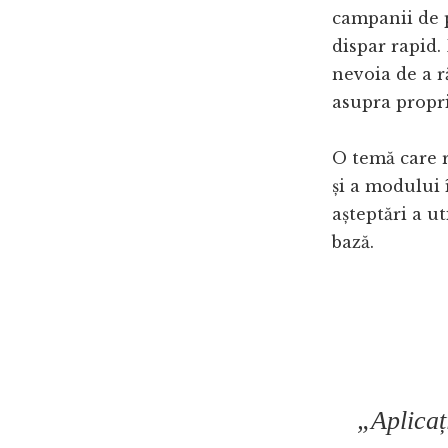
campanii de p
dispar rapid.
nevoia de a r
asupra proprie
O temă care r
și a modului 
așteptări a u
bază.
„Aplicați