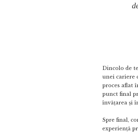
d
Dincolo de te
unei cariere 
proces aflat 
punct final pr
învățarea și 
Spre final, c
experiență pr