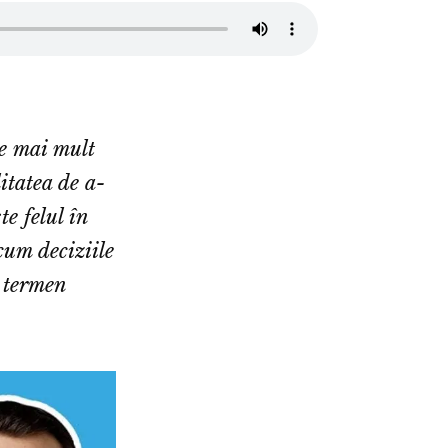
e mai mult
itatea de a-
te felul în
cum deciziile
e termen