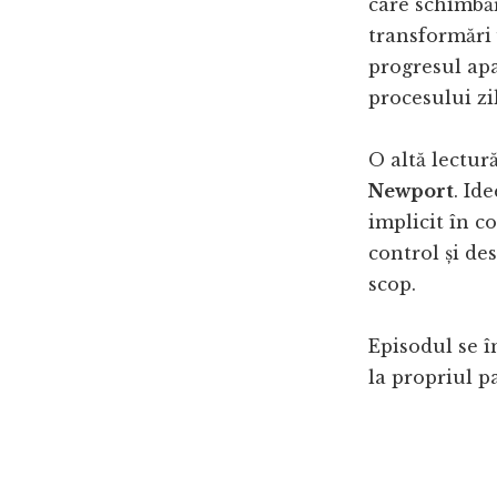
care schimbăr
transformări 
progresul apa
procesului zi
O altă lectură
Newport
. Id
implicit în c
control și de
scop.
Episodul se î
la propriul p