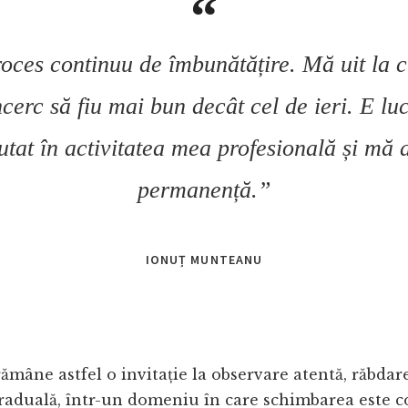
oces continuu de îmbunătățire. Mă uit la
încerc să fiu mai bun decât cel de ieri. E lu
utat în activitatea mea profesională și mă a
permanență.”
IONUȚ MUNTEANU
ămâne astfel o invitație la observare atentă, răbdare
raduală, într-un domeniu în care schimbarea este co