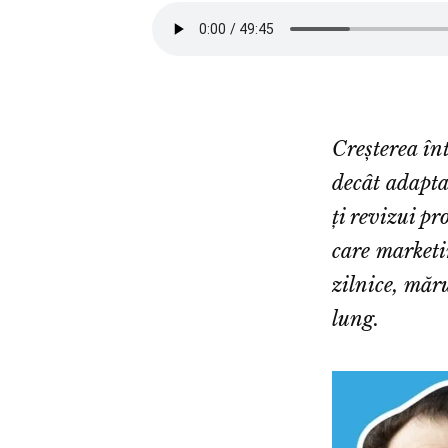
Creșterea în
decât adaptar
ți revizui pr
care marketi
zilnice, măr
lung.