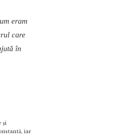
 cum eram
crul care
jută în
 și
nstantă, iar