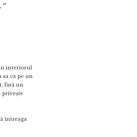
.”
în interiorul
a sa ca pe un
t, fără un
e privește
ză întreaga