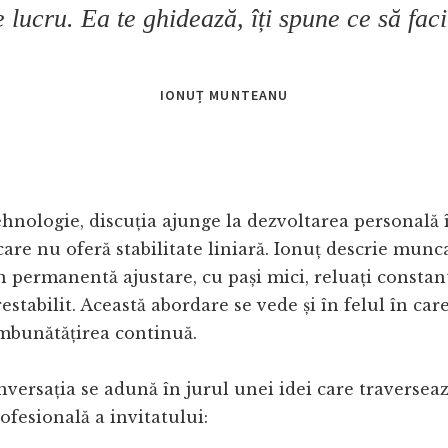
e lucru. Ea te ghidează, îți spune ce să faci
IONUȚ MUNTEANU
hnologie, discuția ajunge la dezvoltarea personală 
care nu oferă stabilitate liniară. Ionuț descrie munc
în permanentă ajustare, cu pași mici, reluați constan
estabilit. Această abordare se vede și în felul în car
îmbunătățirea continuă.
onversația se adună în jurul unei idei care traversea
ofesională a invitatului: