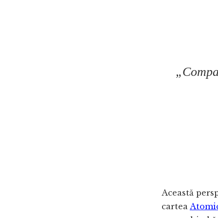
„Compara
Această perspe
cartea
Atomic