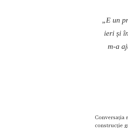
„E un pr
ieri și 
m-a aj
Conversația r
construcție g