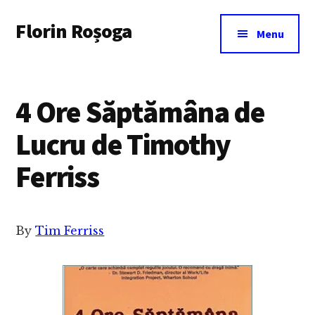
Additional
Skip
Florin Roșoga
to
menu
Menu
main
content
4 Ore Săptămâna de
Lucru de Timothy
Ferriss
By
Tim Ferriss