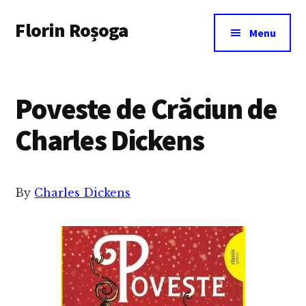
Additional
Skip
Florin Roșoga
to
menu
Menu
main
content
Poveste de Crăciun de
Charles Dickens
By
Charles Dickens