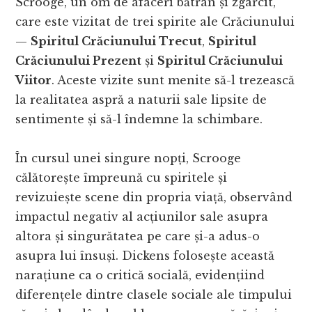
Scrooge, un om de afaceri bătrân și zgârcit,
care este vizitat de trei spirite ale Crăciunului
—
Spiritul Crăciunului Trecut
,
Spiritul
Crăciunului Prezent
și
Spiritul Crăciunului
Viitor
. Aceste vizite sunt menite să-l trezească
la realitatea aspră a naturii sale lipsite de
sentimente și să-l îndemne la schimbare.
În cursul unei singure nopți, Scrooge
călătorește împreună cu spiritele și
revizuiește scene din propria viață, observând
impactul negativ al acțiunilor sale asupra
altora și singurătatea pe care și-a adus-o
asupra lui însuși. Dickens folosește această
narațiune ca o critică socială, evidențiind
diferențele dintre clasele sociale ale timpului