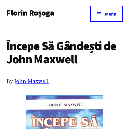
Additional
Skip
Florin Roșoga
to
menu
Menu
main
content
Începe Să Gândești de
John Maxwell
By
John Maxwell