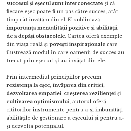
succesul și eșecul sunt interconectate
și că
fiecare eșec poate fi un pas către succes, atât
timp cât învățăm din el. El subliniază
importanța mentalității pozitive
și
abilității
de a depăși obstacolele
. Cartea oferă exemple
din viața reală și
povești inspiraționale
care
ilustrează modul în care oamenii de succes au
trecut prin eșecuri și au învățat din ele.
Prin intermediul principiilor precum
rezistența la eșec
,
învățarea din critici
,
dezvoltarea empatiei
,
creșterea rezilienței
și
cultivarea optimismului
, autorul oferă
cititorilor instrumente pentru a-și îmbunătăți
abilitățile de gestionare a eșecului și pentru a-
și dezvolta potențialul.