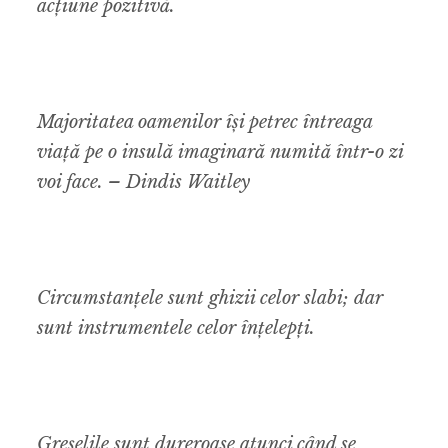
acțiune pozitivă.
Majoritatea oamenilor își petrec întreaga
viață pe o insulă imaginară numită într-o zi
voi face. – Dindis Waitley
Circumstanțele sunt ghizii celor slabi; dar
sunt instrumentele celor înțelepți.
Greșelile sunt dureroase atunci când se