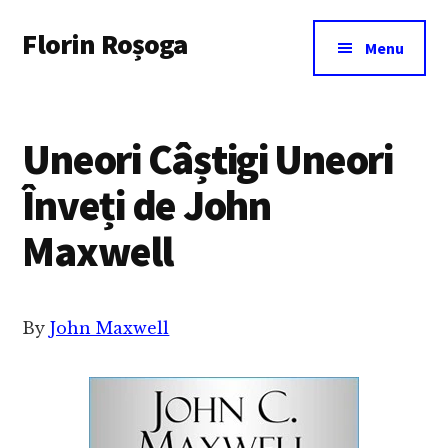
Additional
Skip
Florin Roșoga
to
menu
Menu
main
content
Uneori Câștigi Uneori
Înveți de John
Maxwell
By
John Maxwell