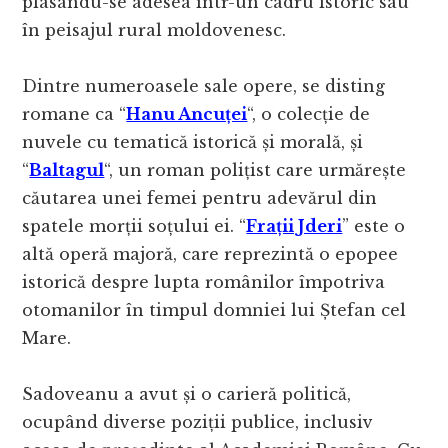
plasându-se adesea într-un cadru istoric sau
în peisajul rural moldovenesc.
Dintre numeroasele sale opere, se disting
romane ca “
Hanu Ancuței
“, o colecție de
nuvele cu tematică istorică și morală, și
“
Baltagul
“, un roman polițist care urmărește
căutarea unei femei pentru adevărul din
spatele morții soțului ei. “
Frații Jderi
” este o
altă operă majoră, care reprezintă o epopee
istorică despre lupta românilor împotriva
otomanilor în timpul domniei lui Ștefan cel
Mare.
Sadoveanu a avut și o carieră politică,
ocupând diverse poziții publice, inclusiv