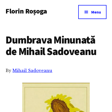
Additional
Skip
Florin Roșoga
to
menu
Menu
main
content
Dumbrava Minunată
de Mihail Sadoveanu
By
Mihail Sadoveanu