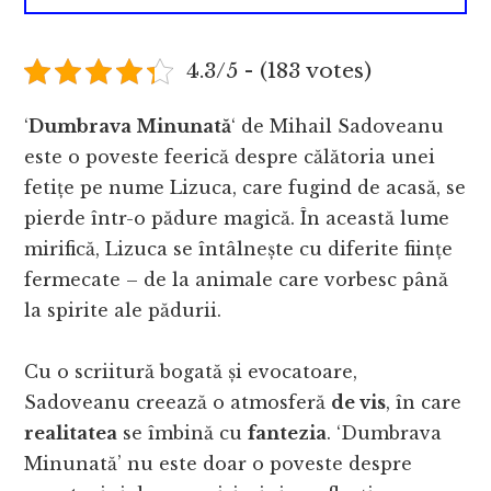
4.3/5 - (183 votes)
‘
Dumbrava Minunată
‘ de Mihail Sadoveanu
este o poveste feerică despre călătoria unei
fetițe pe nume Lizuca, care fugind de acasă, se
pierde într-o pădure magică. În această lume
mirifică, Lizuca se întâlnește cu diferite ființe
fermecate – de la animale care vorbesc până
la spirite ale pădurii.
Cu o scriitură bogată și evocatoare,
Sadoveanu creează o atmosferă
de vis
, în care
realitatea
se îmbină cu
fantezia
. ‘Dumbrava
Minunată’ nu este doar o poveste despre