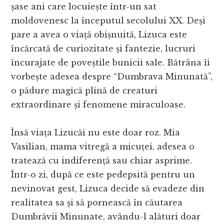
șase ani care locuiește într-un sat
moldovenesc la începutul secolului XX. Deși
pare a avea o viață obișnuită, Lizuca este
încărcată de curiozitate și fantezie, lucruri
încurajate de poveștile bunicii sale. Bătrâna îi
vorbește adesea despre “Dumbrava Minunată”,
o pădure magică plină de creaturi
extraordinare și fenomene miraculoase.
Însă viața Lizucăi nu este doar roz. Mia
Vasilian, mama vitregă a micuței, adesea o
tratează cu indiferență sau chiar asprime.
Într-o zi, după ce este pedepsită pentru un
nevinovat gest, Lizuca decide să evadeze din
realitatea sa și să pornească în căutarea
Dumbrăvii Minunate, avându-l alături doar