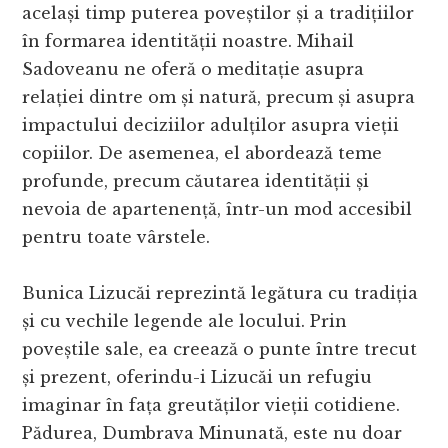
același timp puterea poveștilor și a tradițiilor
în formarea identității noastre. Mihail
Sadoveanu ne oferă o meditație asupra
relației dintre om și natură, precum și asupra
impactului deciziilor adulților asupra vieții
copiilor. De asemenea, el abordează teme
profunde, precum căutarea identității și
nevoia de apartenență, într-un mod accesibil
pentru toate vârstele.
Bunica Lizucăi reprezintă legătura cu tradiția
și cu vechile legende ale locului. Prin
poveștile sale, ea creează o punte între trecut
și prezent, oferindu-i Lizucăi un refugiu
imaginar în fața greutăților vieții cotidiene.
Pădurea, Dumbrava Minunată, este nu doar