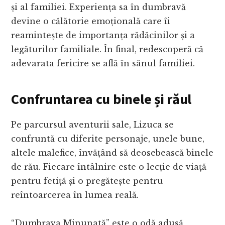
și al familiei. Experiența sa în dumbravă
devine o călătorie emoțională care îi
reamintește de importanța rădăcinilor și a
legăturilor familiale. În final, redescoperă că
adevarata fericire se află în sânul familiei.
Confruntarea cu binele și răul
Pe parcursul aventurii sale, Lizuca se
confruntă cu diferite personaje, unele bune,
altele malefice, învățând să deosebească binele
de rău. Fiecare întâlnire este o lecție de viață
pentru fetiță și o pregătește pentru
reîntoarcerea în lumea reală.
“Dumbrava Minunată” este o odă adusă