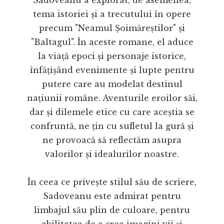
Sadoveanu a explorat, de asemenea,
tema istoriei și a trecutului în opere
precum "Neamul Șoimăreștilor" și
"Baltagul". În aceste romane, el aduce
la viață epoci și personaje istorice,
înfățișând evenimente și lupte pentru
putere care au modelat destinul
națiunii române. Aventurile eroilor săi,
dar și dilemele etice cu care aceștia se
confruntă, ne țin cu sufletul la gură și
ne provoacă să reflectăm asupra
valorilor și idealurilor noastre.
În ceea ce privește stilul său de scriere,
Sadoveanu este admirat pentru
limbajul său plin de culoare, pentru