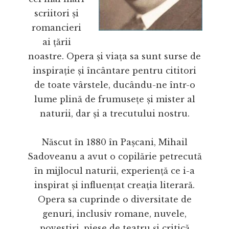
scriitori și
romancieri
ai țării
noastre. Opera și viața sa sunt surse de
inspirație și încântare pentru cititori
de toate vârstele, ducându-ne într-o
lume plină de frumusețe și mister al
naturii, dar și a trecutului nostru.
Născut în 1880 în Pașcani, Mihail
Sadoveanu a avut o copilărie petrecută
în mijlocul naturii, experiență ce i-a
inspirat și influențat creația literară.
Opera sa cuprinde o diversitate de
genuri, inclusiv romane, nuvele,
povestiri, piese de teatru și critică