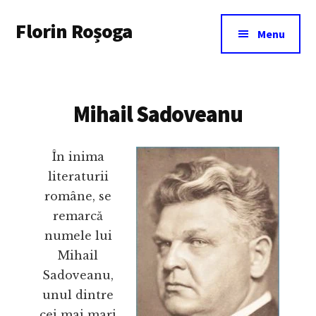
Additional
Skip
Florin Roșoga
to
menu
Menu
main
content
Mihail Sadoveanu
În inima
literaturii
române, se
remarcă
numele lui
Mihail
Sadoveanu,
unul dintre
cei mai mari