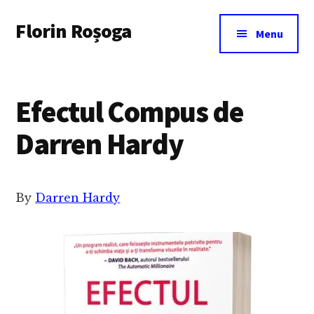
Additional
Skip
Florin Roșoga
to
menu
Menu
main
content
Efectul Compus de
Darren Hardy
By
Darren Hardy