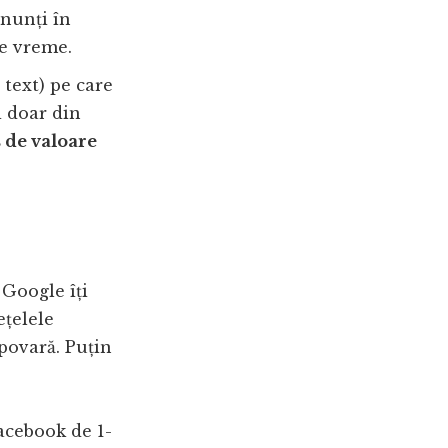
enunți în
de vreme.
 text) pe care
i doar din
s de valoare
Google îți
ețelele
 povară. Puțin
Facebook de 1-