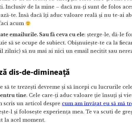
ști. Inclusiv de la mine – dacă nu-ți sunt de folos ace
ză-te. Însă dacă îți aduc valoare reală și nu te-ai ab
 faci acum
oate emailurile. Sau fă ceva cu ele
: șterge-le, dă-le f
uie să se ocupe de subiect. Obișnuiește-te ca la fieca
il zilnic) să nu mai ai nici un email necitit sau nere
ză dis-de-dimineață
e să te trezești devreme și să începi cu lucrurile cel
entru tine
. Cele care-ți aduc valoare ție însuți și vie
 scris un articol despre
cum am învățat eu să mă tr
tește-l și folosește experiența mea. Te va scuti de gre
ut la acel moment.