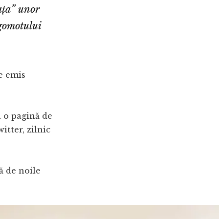
iața” unor
gomotului
te emis
 o pagină de
itter, zilnic
ță de noile