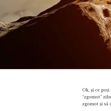
Ok, și ce poț
“zgomot” ziln
zgomot și să 