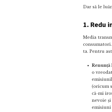
Dar să le luă
1. Redu i
Media transmi
consumatori. 
ta. Pentru as
Renunță l
o vreodat
emisiunil
(oricum 
că-mi iro
nevoie și
emisiuni