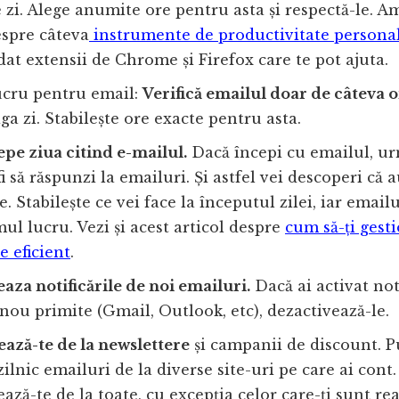
e zi. Alege anumite ore pentru asta și respectă-le. A
espre câteva
instrumente de productivitate persona
t extensii de Chrome și Firefox care te pot ajuta.
ucru pentru email:
Verifică emailul doar de câteva o
ga zi. Stabilește ore exacte pentru asta.
epe ziua citind e-mailul.
Dacă începi cu emailul, u
fi să răspunzi la emailuri. Și astfel vei descoperi că 
e. Stabilește ce vei face la începutul zilei, iar email
imul lucru. Vezi și acest articol despre
cum să-ți gest
e eficient
.
aza notificările de noi emailuri.
Dacă ai activat not
nou primite (Gmail, Outlook, etc), dezactivează-le.
ază-te de la newslettere
și campanii de discount. P
zilnic emailuri de la diverse site-uri pe care ai cont.
ză-te de la toate, cu excepția celor care-ți sunt re