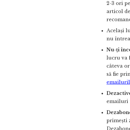
2-3 ori p
articol d
recomanda
Același l
nu întrea
Nu-ți înc
lucru va 
câteva or
să fie pr
emailuril
Dezactive
emailuri 
Dezabone
primești 
Dezabonea