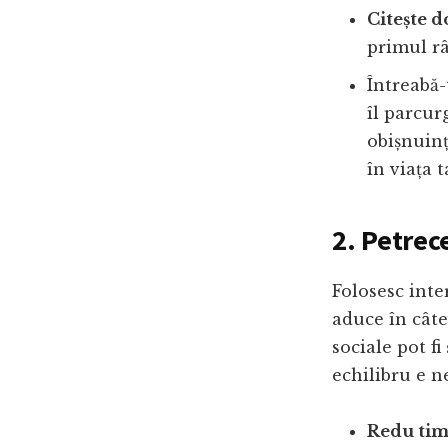
Citește d
primul râ
Întreabă-
îl parcur
obișnuin
în viața t
2. Petrec
Folosesc int
aduce în câte
sociale pot fi
echilibru e ne
Redu tim