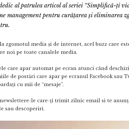
edic al patrulea articol al seriei “Simplifică-ți v
ime management pentru curățarea și eliminarea z
tru.
 la zgomotul media și de internet, acel buzz care es
re noi pe toate canalele media.
ele care apar automat pe ecran atunci când deschizi
miile de postări care apar pe ecranul Facebook sau Tw
rdați cu mii de “mesaje”.
 newslettere-le care-ți trimit zilnic email si te anun
le sau descoperiri.