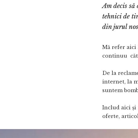
Am decis să d
tehnici de t
din jurul nos
Mă refer aici
continuu căt
De la reclam
internet, la 
suntem bomba
Includ aici și
oferte, artico