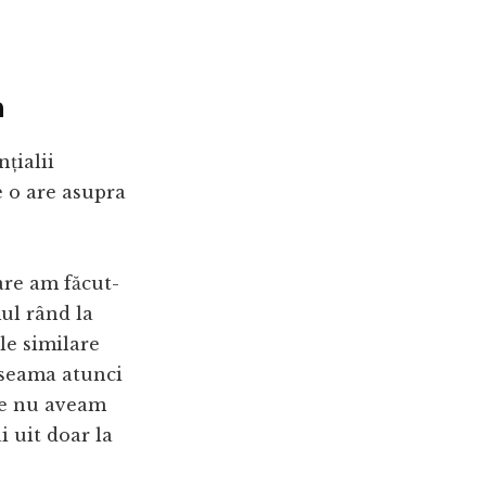
a
țialii
e o are asupra
are am făcut-
ul rând la
le similare
 seama atunci
re nu aveam
 uit doar la