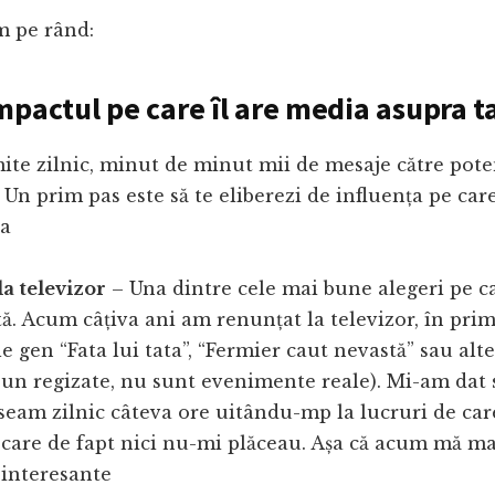
m pe rând:
mpactul pe care îl are media asupra t
te zilnic, minut de minut mii de mesaje către poten
Un prim pas este să te eliberezi de influența pe car
ta
a televizor
– Una dintre cele mai bune alegeri pe c
ă. Acum câțiva ani am renunțat la televizor, în prim
e gen “Fata lui tata”, “Fermier caut nevastă” sau alte
sun regizate, nu sunt evenimente reale). Mi-am dat
seam zilnic câteva ore uitându-mp la lucruri de ca
 care de fapt nici nu-mi plăceau. Așa că acum mă mai
 interesante