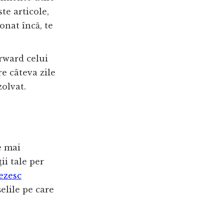
ste articole,
onat încă, te
orward celui
re câteva zile
zolvat.
e mai
ții tale per
ezesc
șelile pe care