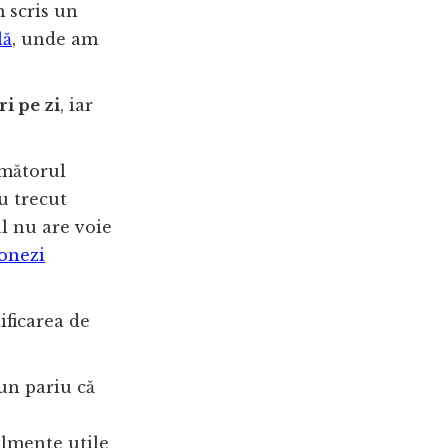
m scris un
lă
, unde am
ri pe zi
, iar
rmătorul
au trecut
ul nu are voie
ionezi
ificarea de
un pariu că
almente utile