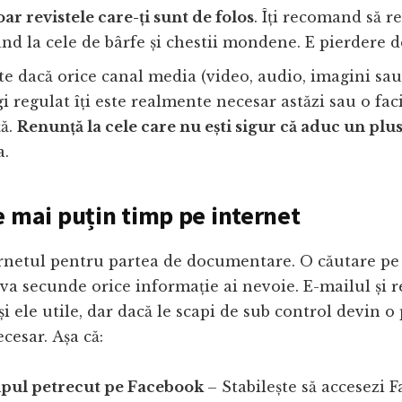
oar revistele care-ți sunt de folos
. Îți recomand să r
nd la cele de bârfe și chestii mondene. E pierdere 
te dacă orice canal media (video, audio, imagini sau
gi regulat îți este realmente necesar astăzi sau o fac
ță.
Renunță la cele care nu ești sigur că aduc un plu
a.
e mai puțin timp pe internet
ernetul pentru partea de documentare. O căutare pe 
va secunde orice informație ai nevoie. E-mailul și r
 și ele utile, dar dacă le scapi de sub control devin o
cesar. Așa că:
pul petrecut pe Facebook
– Stabilește să accesezi 