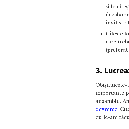
și le cite
dezabonea
invit s-o
Citește t
care treb
(preferab
3. Lucrea
Obișnuiește-t
importante
p
ansamblu. Am
devreme
. Ci
eu le-am făc