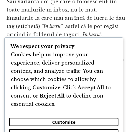
Sau varianta doi (pe care o folosesc eu): țin
toate mailurile în inbox, nu le mut.
Emailurile la care mai am încă de lucru le dau
tag (etichetă)
“
în lucru”
, astfel că le pot regăsi
oricînd în folderul de taguri “
In lucru
“.
We respect your privacy
În final, în funcție de varianta
Inbox Zero
Cookies help us improve your
aleasă, inboxul ori nu conține nimic, ori toate
experience, deliver personalized
mesajele de acolo sunt deschise și rezolvate.
content, and analyze traffic. You can
choose which cookies to allow by
clicking
Customize
. Click
Accept All
to
consent or
Reject All
to decline non-
essential cookies.
Customize