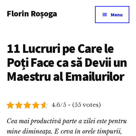
Additional
Skip
Florin Roșoga
to
menu
Menu
main
content
11 Lucruri pe Care le
Poți Face ca să Devii un
Maestru al Emailurilor
4.6/5 - (55 votes)
Cea mai productivă parte a zilei este pentru
mine dimineața. E ceva în orele timpurii,