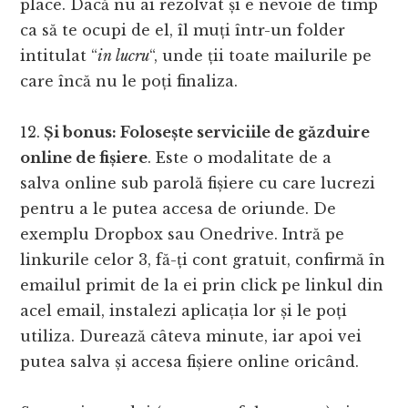
place. Dacă nu ai rezolvat și e nevoie de timp
ca să te ocupi de el, îl muți într-un folder
intitulat “
in lucru
“, unde ții toate mailurile pe
care încă nu le poți finaliza.
12.
Și bonus: Folosește serviciile de găzduire
online de fișiere
. Este o modalitate de a
salva online sub parolă fișiere cu care lucrezi
pentru a le putea accesa de oriunde. De
exemplu Dropbox sau Onedrive. Intră pe
linkurile celor 3, fă-ți cont gratuit, confirmă în
emailul primit de la ei prin click pe linkul din
acel email, instalezi aplicația lor și le poți
utiliza. Durează câteva minute, iar apoi vei
putea salva și accesa fișiere online oricând.