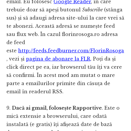
email. Eu folosesc
Google Reader
, în care
trebuie doar să apeși butonul
Subscribe
(stânga
sus) și să adaugi adresa site-ului la care vrei să
te abonezi. Această adresă se numește feed
sau flux web. În cazul florinrosoga.ro adresa
de feed
este
http://feeds.feedburner.com/FlorinRosoga
, vezi și
pagina de abonare la FLR
. Poți da și
click direct pe ea, iar browserul tău îți va cere
să confirmi. În acest mod am mutat o mare
parte a emailurilor primite din căsuța de
email în readerul RSS.
9.
Dacă ai gmail, folosește Rapportive
. Este o
mică extensie a browserului, care odată
instalată (e gratis) îți afișează date de bază