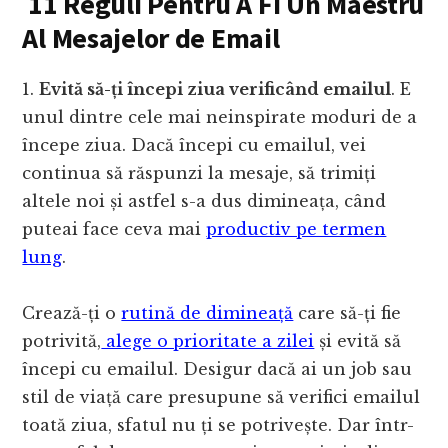
11 Reguli Pentru A Fi Un Maestru
Al Mesajelor de Email
1.
Evită să-ți începi ziua verificând emailul
. E
unul dintre cele mai neinspirate moduri de a
începe ziua. Dacă începi cu emailul, vei
continua să răspunzi la mesaje, să trimiți
altele noi și astfel s-a dus dimineața, când
puteai face ceva mai
productiv pe termen
lung
.
Crează-ți o
rutină de dimineață
care să-ți fie
potrivită,
alege o prioritate a zilei
și evită să
începi cu emailul. Desigur dacă ai un job sau
stil de viață care presupune să verifici emailul
toată ziua, sfatul nu ți se potrivește. Dar într-