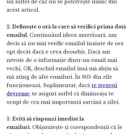
un astfel de caz nu se potrivește nimic din
acest articol.
2.
Definește o oră la care să verifici prima dată
emailul
. Continuând ideea anterioară, am
decis să nu mai verific emailul înainte de ora
opt decât dacă e ceva deosebit. Dacă am
nevoie de o informație dintr-un email mai
vechi, OK, deschid emailul însă mă abțin să
mă ating de alte emailuri. În 90% din zile
funcționează. Suplimentar, dacă
te trezești
devreme
, te asiguri astfel că dimineața te
ocupi de cea mai importantă sarcină a zilei.
3.
Evită să răspunzi imediat la
emailuri
. Obișnuiește-ți corespondenții că le