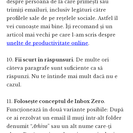
despre persoana de la care primești sau
trimiți emailuri, inclusiv legături către
profilele sale de pe rețelele sociale. Astfel îl
vei cunoaște mai bine. Îți recomand și un
articol mai vechi pe care l-am scris despre
unelte de productivitate online
.
10.
Fii scurt în răspunsuri
. De multe ori
câteva paragrafe sunt suficiente ca să
răspunzi. Nu te întinde mai mult dacă nu e
cazul.
11.
Folosește conceptul de Inbox Zero
.
Funcționează în două variante posibile: După
ce ai rezolvat un email îl muți într-alt folder
denumit “
Arhiva
” sau un alt nume care-ți