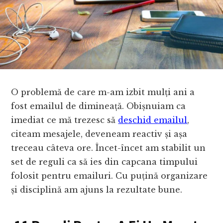
O problemă de care m-am izbit mulți ani a
fost emailul de dimineață. Obișnuiam ca
imediat ce mă trezesc să
deschid emailul
,
citeam mesajele, deveneam reactiv și așa
treceau câteva ore. Încet-încet am stabilit un
set de reguli ca să ies din capcana timpului
folosit pentru emailuri. Cu puțină organizare
și disciplină am ajuns la rezultate bune.