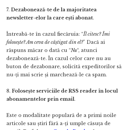
7.
Dezabonează-te de la majoritatea
newsletter-elor la care ești abonat
.
Întreabă-te în cazul fiecăruia: “
Îl citesc? Îmi
folosește? Am ceva de câștigat din el?
” Dacă ai
răspuns măcar o dată cu “
Nu
“, atunci
dezabonează-te. În cazul celor care nu au
buton de dezabonare, solicită expeditorilor să
nu-ți mai scrie și marchează-le ca spam.
8.
Folosește serviciile de RSS reader în locul
abonamentelor prin email
.
Este o modalitate populară de a primi noile
articole sau știri fără a-ți umple căsuța de