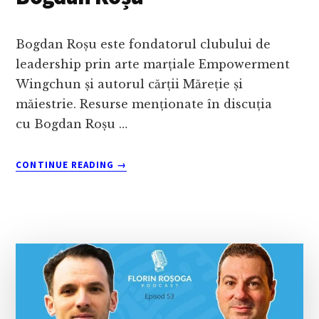
Bogdan Roșu este fondatorul clubului de
leadership prin arte marțiale Empowerment
Wingchun și autorul cărții Măreție și
măiestrie. Resurse menționate în discuția
cu Bogdan Roșu …
ABOUT
CONTINUE READING
→
PODCAST
111:
LIBERTATEA
DE
A
PRIMI
CEEA
CE-
ȚI
DOREȘTI