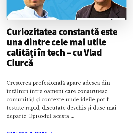
CU
ADEVĂRAT
DE
LA
Curiozitatea constantă este
VIAȚĂ,
CU
una dintre cele mai utile
BOGDAN
calități în tech – cu Vlad
ROȘU
Ciurcă
Creșterea profesională apare adesea din
întâlniri între oameni care construiesc
comunități și contexte unde ideile pot fi
testate rapid, discutate deschis și duse mai
departe. Episodul acesta …
ABOUT