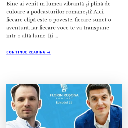
Bine ai venit în lumea vibrantă și plină de
culoare a podcasturilor românești! Aici,
fiecare clipă este o poveste, fiecare sunet o
aventură, iar fiecare voce te va transpune
într-o altă lume. Îți …
ABOUT
CONTINUE READING
→
9
PODCASTURI
ROMÂNEȘTI
CARE
TE
VOR
CONECTA
CU
INIMA
ROMÂNIEI