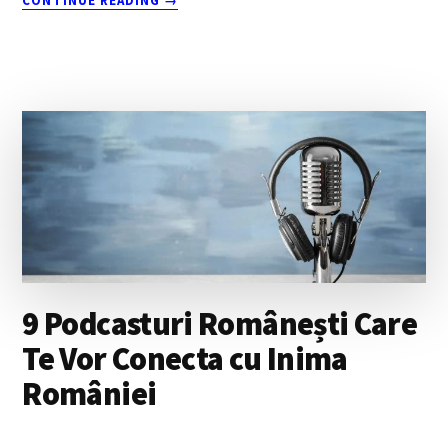
CONTINUE READING
→
CURIOZITATEA
CONSTANTĂ
ESTE
UNA
DINTRE
CELE
MAI
UTILE
CALITĂȚI
ÎN
TECH
–
CU
VLAD
9 Podcasturi Românești Care
CIURCĂ
Te Vor Conecta cu Inima
României