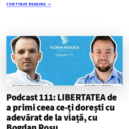
ABOUT
CONTINUE READING
→
PODCASTURI
DE
DEZVOLTARE
PERSONALĂ:
21
RECOMANDĂRI
CARE
SCHIMBĂ
PERSPECTIVE
Podcast 111: LIBERTATEA de
a primi ceea ce-ți dorești cu
adevărat de la viață, cu
Bogdan Roșu