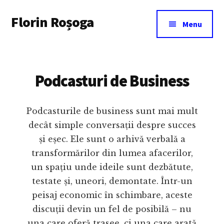
Additional
Skip
Florin Roșoga
to
menu
Menu
main
content
Podcasturi de Business
Podcasturile de business sunt mai mult
decât simple conversații despre succes
și eșec. Ele sunt o arhivă verbală a
transformărilor din lumea afacerilor,
un spațiu unde ideile sunt dezbătute,
testate și, uneori, demontate. Într-un
peisaj economic în schimbare, aceste
discuții devin un fel de posibilă – nu
una care oferă trasee, ci una care arată