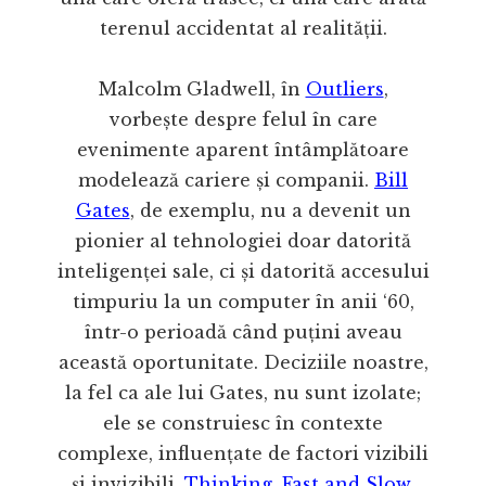
terenul accidentat al realității.
Malcolm Gladwell, în
Outliers
,
vorbește despre felul în care
evenimente aparent întâmplătoare
modelează cariere și companii.
Bill
Gates
, de exemplu, nu a devenit un
pionier al tehnologiei doar datorită
inteligenței sale, ci și datorită accesului
timpuriu la un computer în anii ‘60,
într-o perioadă când puțini aveau
această oportunitate. Deciziile noastre,
la fel ca ale lui Gates, nu sunt izolate;
ele se construiesc în contexte
complexe, influențate de factori vizibili
și invizibili.
Thinking, Fast and Slow
,