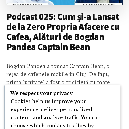
Podcast 025: Cum și-a Lansat
de la Zero Propria Afacere cu
Cafea, Alături de Bogdan
Pandea Captain Bean
Bogdan Pandea a fondat Captain Bean, o
rețea de cafenele mobile în Cluj. De fapt,
prima "unitate" a fost o tricicletă cu toate
dotările necesare. A văzut o astfel de idee în
We respect your privacy
afară …
Cookies help us improve your
experience, deliver personalized
ABOUT
CONTINUE READING
→
content, and analyze traffic. You can
PODCAST
choose which cookies to allow by
025: