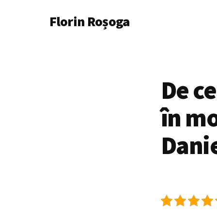
Additional
Skip
Florin Roșoga
to
menu
main
content
De c
în m
Danie