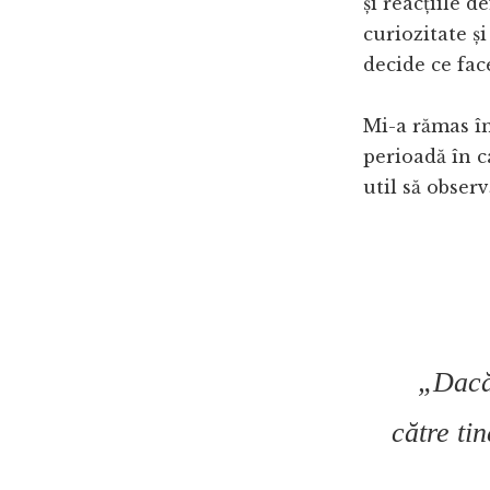
și reacțiile 
curiozitate ș
decide ce fac
Mi-a rămas în
perioadă în c
util să obser
„Dacă
către ti