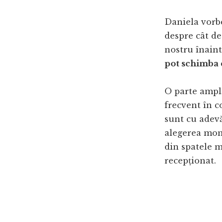
Daniela vorbe
despre cât de
nostru înaint
pot schimba 
O parte amplă
frecvent în c
sunt cu adevă
alegerea mom
din spatele m
recepționat.