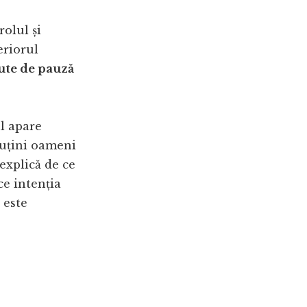
olul și
eriorul
ute de pauză
l apare
 puțini oameni
 explică de ce
e intenția
 este