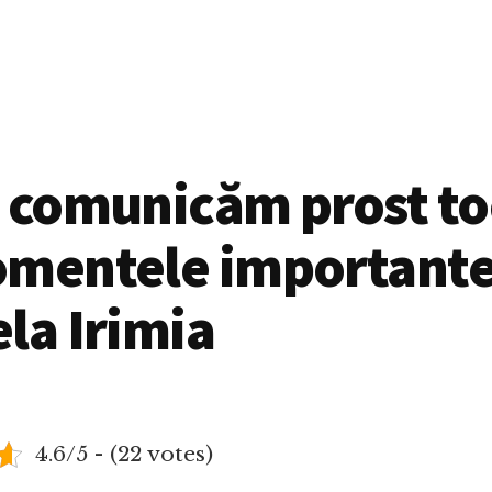
e comunicăm prost t
omentele importante
la Irimia
4.6/5 - (22 votes)