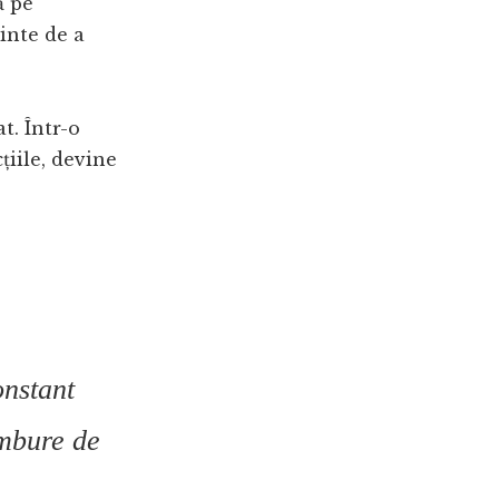
ă pe
ainte de a
t. Într-o
țiile, devine
nstant
âmbure de