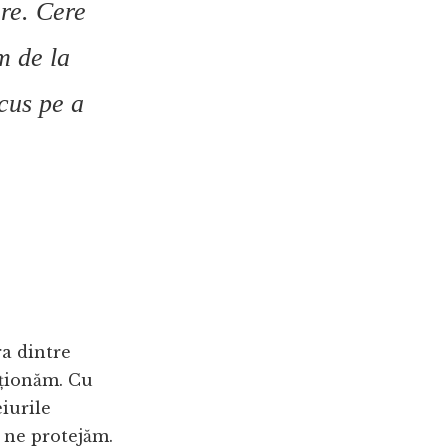
re. Cere
m de la
ocus pe a
ra dintre
cționăm. Cu
eiurile
 ne protejăm.