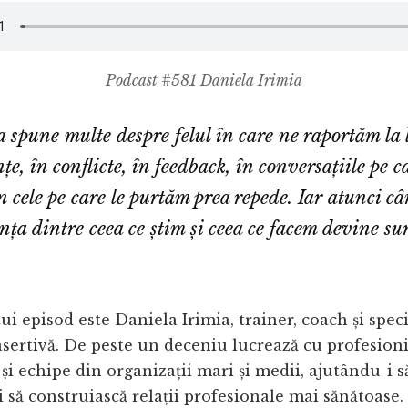
Podcast #581 Daniela Irimia
spune multe despre felul în care ne raportăm la 
țe, în conflicte, în feedback, în conversațiile pe c
 cele pe care le purtăm prea repede. Iar atunci c
ența dintre ceea ce știm și ceea ce facem devine s
ui episod este Daniela Irimia, trainer, coach și speci
ertivă. De peste un deceniu lucrează cu profesioniș
și echipe din organizații mari și medii, ajutându-i
și să construiască relații profesionale mai sănătoase.