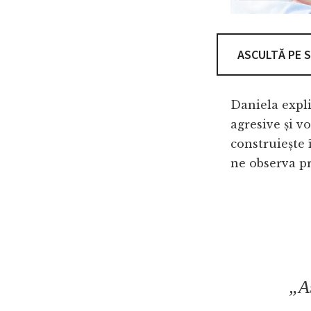
ASCULTĂ PE 
Daniela expli
agresive și vo
construiește î
ne observa pro
„As