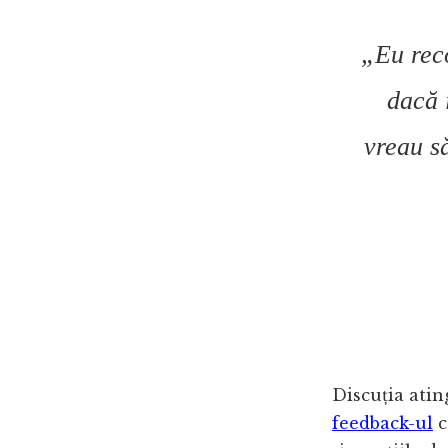
„
Eu rec
dacă 
vreau să
Discuția atin
feedback-ul
c