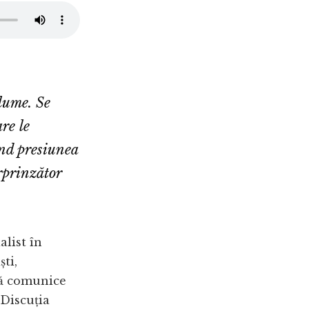
lume. Se
are le
ând presiunea
urprinzător
alist în
ti,
 să comunice
 Discuția