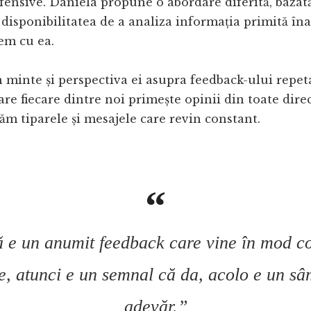
defensive. Daniela propune o abordare diferită, bazat
i disponibilitatea de a analiza informația primită în
em cu ea.
 minte și perspectiva ei asupra feedback-ului repeta
are fiecare dintre noi primește opinii din toate direc
văm tiparele și mesajele care revin constant.
 e un anumit feedback care vine în mod co
ne, atunci e un semnal că da, acolo e un s
adevăr.”