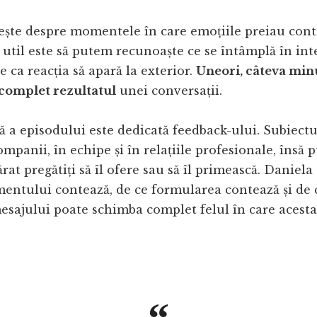
ște despre momentele în care emoțiile preiau contr
 util este să putem recunoaște ce se întâmplă în int
e ca reacția să apară la exterior.
Uneori, câteva min
complet rezultatul
unei conversații.
 a episodului este dedicată feedback-ului. Subiectu
ompanii, în echipe și în relațiile profesionale, însă
rat pregătiți să îl ofere sau să îl primească. Daniela
entului contează, de ce formularea contează și de c
esajului poate schimba complet felul în care acesta