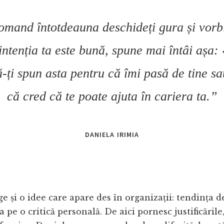
omand întotdeauna deschideți gura și vorbi
intenția ta este bună, spune mai întâi așa: 
-ți spun asta pentru că îmi pasă de tine s
că cred că te poate ajuta în cariera ta.
”
DANIELA IRIMIA
ge și o idee care apare des în organizații: tendința d
a pe o critică personală. De aici pornesc justificările,