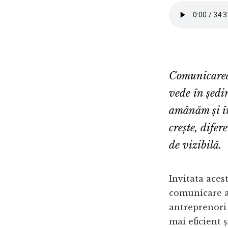
Comunicarea 
vede în ședin
amânăm și în
crește, difer
de vizibilă.
Invitata acest
comunicare as
antreprenori 
mai eficient 