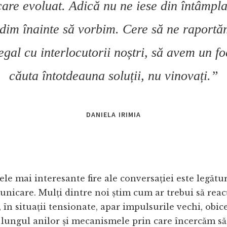
are evoluat. Adică nu ne iese din întâmpla
dim înainte să vorbim. Cere să ne raportă
egal cu interlocutorii noștri, să avem un f
căuta întotdeauna soluții, nu vinovați.”
DANIELA IRIMIA
ele mai interesante fire ale conversației este legătu
unicare. Mulți dintre noi știm cum ar trebui să rea
, în situații tensionate, apar impulsurile vechi, obic
lungul anilor și mecanismele prin care încercăm să