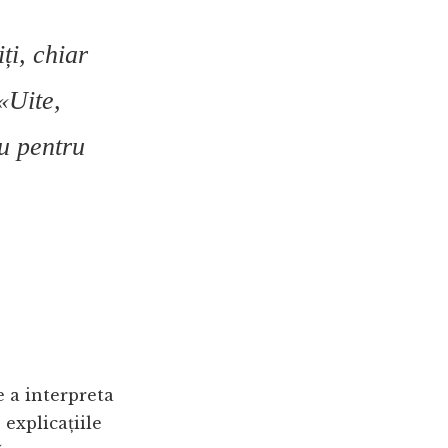
ți, chiar
«Uite,
au pentru
e a interpreta
 explicațiile