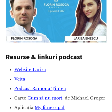
Resurse & linkuri podcast
Website Larisa
Vcita
Podcast Ramona Țintea
Carte
Cum să nu mori
, de Michael Greger
Aplicația
My fitness pal