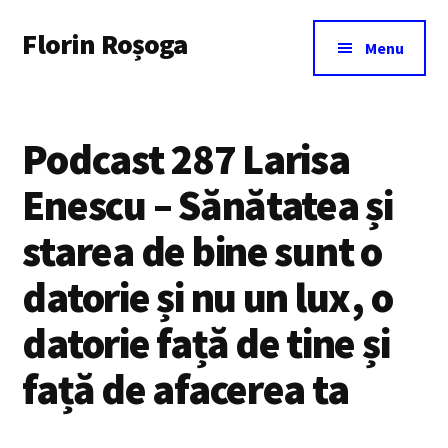
Additional
Skip
Florin Roșoga
to
menu
Menu
main
content
Podcast 287 Larisa
Enescu – Sănătatea și
starea de bine sunt o
datorie și nu un lux, o
datorie față de tine și
față de afacerea ta