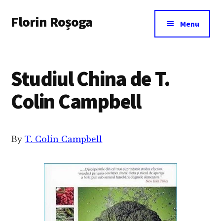
Additional
Skip
Florin Roșoga
to
menu
Menu
main
content
Studiul China de T.
Colin Campbell
By
T. Colin Campbell