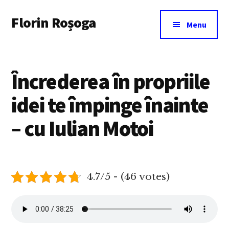
Additional
Skip
Florin Roșoga
to
menu
Menu
main
content
Încrederea în propriile
idei te împinge înainte
– cu Iulian Motoi
4.7/5 - (46 votes)