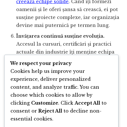
creează echipe solide
. Când îți formezi
oamenii și le oferi șansa să crească, ei pot
susține proiecte complexe, iar organizația
devine mai puternică pe termen lung.
Învățarea continuă susține evoluția.
Accesul la cursuri, certificări și practici
actuale din industrie îți menține echipa
relevantă. Ritmul tehnologiei este rapid,
We respect your privacy
iar adaptarea constantă te ajută să rămâi
Cookies help us improve your
competitiv și să livrezi calitate în
experience, deliver personalized
proiectele tale.
content, and analyze traffic. You can
choose which cookies to allow by
clicking
Customize
. Click
Accept All
to
consent or
Reject All
to decline non-
essential cookies.