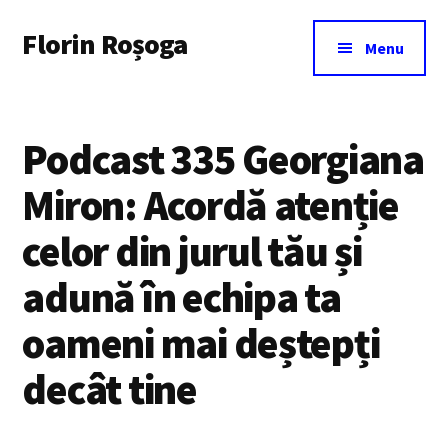
Additional
Skip
Florin Roșoga
to
menu
Menu
main
content
Podcast 335 Georgiana
Miron: Acordă atenție
celor din jurul tău și
adună în echipa ta
oameni mai deștepți
decât tine