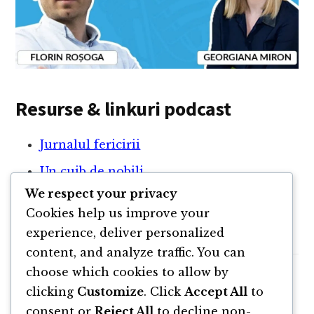
Resurse & linkuri podcast
Jurnalul fericirii
Un cuib de nobili
We respect your privacy
Andrei Pleșu
Cookies help us improve your
Google Calendar
experience, deliver personalized
content, and analyze traffic. You can
choose which cookies to allow by
clicking
Customize
. Click
Accept All
to
consent or
Reject All
to decline non-